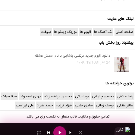
لینک های سایت
صفحه اصلی
تک آهنگ ها
آلبوم ها
موزیک ویدئو ها
تبلیغات
پیشنهاد روز بخش پاپ
دانلود آلبوم جدید مرتضی پاشایی با نام اسمش عشقه
24 نظر | 19,108 بازدید
برترین خواننده ها
رضا صادقی
محسن چاوشی
پویا بیاتی
محسن ابراهیم زاده
مهدی احمدوند
سینا سرلک
سالار عقیلی
یوسف زمانی
سامان جلیلی
فرزاد فرزین
حمید هیراد
علی لهراسبی
تمامی حقوق و مالکیت قالب متعلق به
نکست وان
می باشد.