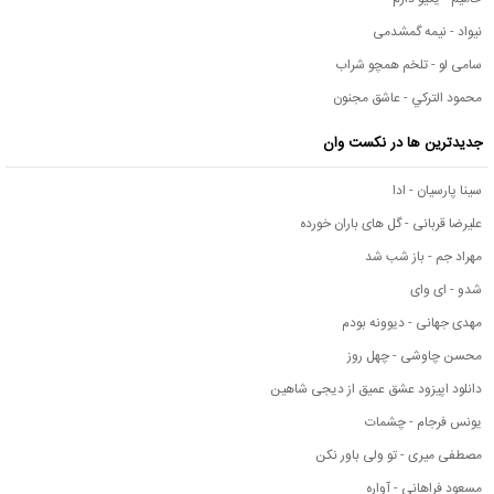
نیواد - نیمه گمشدمی
سامی لو - تلخم همچو شراب
محمود التركي - عاشق مجنون
جدیدترین ها در نکست وان
سینا پارسیان - ادا
علیرضا قربانی - گل های باران خورده
مهراد جم - باز شب شد
شدو - ای وای
مهدی جهانی - دیوونه بودم
محسن چاوشی - چهل روز
دانلود اپیزود عشق عمیق از دیجی شاهین
یونس فرجام - چشمات
مصطفی میری - تو ولی باور نکن
مسعود فراهانی - آواره