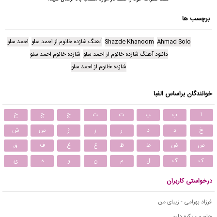
برچسب ها
Ahmad Solo
Shazde Khanoom
آهنگ شازده خانوم از احمد سلو
احمد سلو
دانلود آهنگ شازده خانوم از احمد سلو
شازده خانوم احمد سلو
شازده خانوم از احمد سلو
خوانندگان براساس الفبا
ا
ب
پ
ت
ث
ج
چ
ح
خ
د
ذ
ر
ز
ژ
س
ش
ص
ض
ط
ظ
ع
غ
ف
ق
ک
گ
ل
م
ن
و
ه
ی
درخواستی کاربران
فرزاد بهرامی - زیبای من
حامیم - یکیو دارم