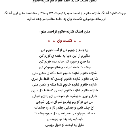
دانلود آهنگ جدید
احمد سلو با نام شازده خانوم
جهت دانلود آهنگ شازده خانوم از احمد سلو با کیفیت ۱۲۸ و ۳۲۰ و مشاهده متن این آهنگ
از رسانه موسیقی نکست وان به ادامه مطلب مراجعه نمائید …
متن آهنگ شازده خانوم از احمد سلو :
♫ ♫
نکست وان
♫ ♫
بیا جمع و جورم کن از آدما دورم کن
دلگیرم از این دنیا یه نقطه ی کورم کن
بیا جمع و جورم کن حالم بده خوبم کن
چشمات همه دنیامه چشاتو مهمونم کن
شازده خانوم شازده خانوم شما ملکه ی ذهن منی
شازده خانوم شازده خانوم اومدی که فقط دل ببری
شازده خانوم شازده خانوم شما ملکه ی ذهن منی
شازده خانوم شازده خانوم اومدی که فقط دل ببری
شرقی ترین خورشید هر صبحمی ای بانوی شرقی
من بی تو کویرم ببار رو تنم ای بارون شرجی
آخ چقد نابی و جذابی چقدر ناز داره چشمات
ماه شب چهاردمی همراهمی دل میبره چشمات
ذره ذره بند بند تو وجودمی
دلیل یه لبخند تو طول روزمی