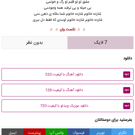
عشق تو تو قلبم تو رگ و خونمی
بی حیله و بی ترفند همه وجودمی
شازده خانوم شازده خانوم شما ملکه ی ذهن منی
شازده خانوم شازده خانوم اومدی که فقط دل ببری
♫ ♫
نکست وان
♫ ♫
7 لایک
بدون نظر
دانلود
دانلود آهنگ با کیفیت 320
mp3
دانلود آهنگ با کیفیت 128
mp3
دانلود موزیک ویدئو با کیفیت 720
mp4
بفرستید برای دوستانتان
تلگرام
توییتر
فیسبوک
واتس آپ
پینترست
ایمیل