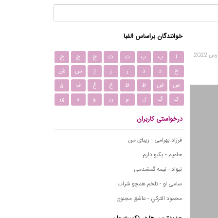
خوانندگان براساس الفبا
ا
ب
پ
ت
ث
ج
چ
ح
خ
د
ذ
ر
ز
ژ
س
ش
ص
ض
ط
ظ
ع
غ
ف
ق
ک
گ
ل
م
ن
و
ه
ی
درخواستی کاربران
فرزاد بهرامی - زیبای من
حامیم - یکیو دارم
نیواد - نیمه گمشدمی
سامی لو - تلخم همچو شراب
محمود التركي - عاشق مجنون