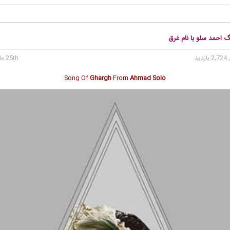
گ احمد سلو با نام غرق
2, بازدید
25th مارس 2022
Song Of
Ghargh
From
Ahmad Solo