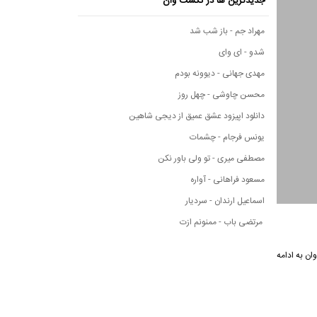
جدیدترین ها در نکست وان
مهراد جم - باز شب شد
شدو - ای وای
مهدی جهانی - دیوونه بودم
محسن چاوشی - چهل روز
دانلود اپیزود عشق عمیق از دیجی شاهین
یونس فرجام - چشمات
مصطفی میری - تو ولی باور نکن
مسعود فراهانی - آواره
اسماعیل ارندان - سردیار
مرتضی باب - ممنونم ازت
ی نکست وان به ادامه