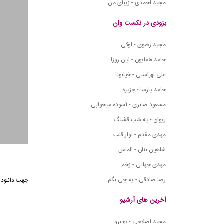
مجید احمدی - زیبای من
بزودی در نکست وان
مجید رضوی - اوکی
حامد همایون - این روزا
علی لهراسبی - خیابونا
حامد پارسا - جزیره
مسعود صابری - آسوده میخوابی
ریوان - یه شب قشنگ
مهدی مقدم - نوار قلب
شاهین بنان - الماس
مهدی جهانی - زخم
رضا صادقی - یه چی بگم
آخرین های آرشیو
مجید اصلاحی - تو برو