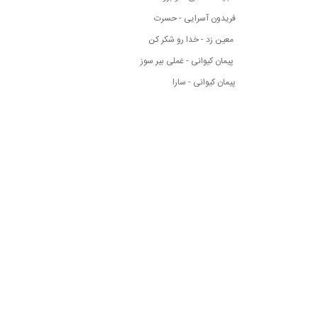
فریدون آسرایی - حسرت
معین زد - خدا رو شکر کن
پیمان کیوانی - غملی بیر سوز
پیمان کیوانی - سارا