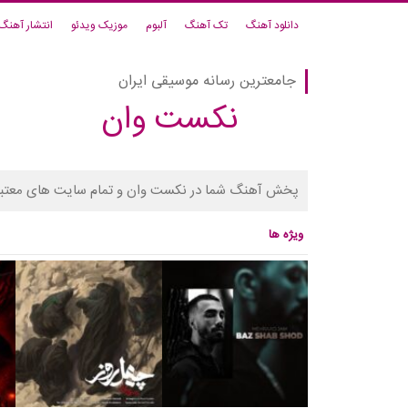
دانلود آهنگ
تک آهنگ
آلبوم
موزیک ویدئو
انتشار آهنگ
جامعترین رسانه موسیقی ایران
نکست وان
پخش آهنگ شما در نکست وان و تمام سایت های معتبر
ویژه ها