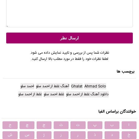
نظرات شما پس از بررسی و تایید نمایش داده می شود.
لطفا نظرات خود را فقط در مورد مطلب بالا ارسال کنید.
برچسب ها
Ahmad Solo
Ghalat
آهنگ غلط از احمد سلو
احمد سلو
دانلود آهنگ غلط از احمد سلو
غلط احمد سلو
غلط از احمد سلو
خوانندگان براساس الفبا
ا
ب
پ
ت
ث
ج
چ
ح
خ
د
ذ
ر
ز
ژ
س
ش