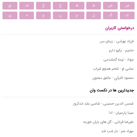
ص
ض
ط
ظ
ع
غ
ف
ق
ک
گ
ل
م
ن
و
ه
ی
درخواستی کاربران
فرزاد بهرامی - زیبای من
حامیم - یکیو دارم
نیواد - نیمه گمشدمی
سامی لو - تلخم همچو شراب
محمود التركي - عاشق مجنون
جدیدترین ها در نکست وان
شمس الدین حسینی - شاسی بلند لندکروز
سینا پارسیان - ادا
علیرضا قربانی - گل های باران خورده
مهراد جم - باز شب شد