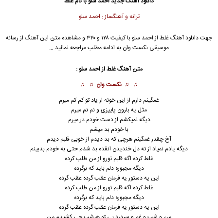
دانلود آهنگ جدید
احمد سلو با نام غلط
ترانه و آهنگساز : احمد سلو
جهت دانلود آهنگ غلط از احمد سلو با کیفیت ۱۲۸ و ۳۲۰ و مشاهده متن این آهنگ از رسانه
موسیقی نکست وان به ادامه مطلب مراجعه نمائید …
متن آهنگ غلط از احمد سلو :
♫ ♫
نکست وان
♫ ♫
غمگینم دارم از این خونه از یاد تو کم کم میرم
مثل یه بارون پاییزی و نم نم میرم
دیگه نمیکشم از دست خودم در میرم
با خودم بد میشم
آخ چقدر غمگینم هرچی که بد دیدم از خوبی قلبم دیدم
دیگه یادم نمیاد از ته دل خندیدن انقده بد شدم حتی به خودم بدبینم
غلط کرده اگه قلبم تورو از من طلب کرده
دیگه مجبوره دلم باید که برگرده
این یه دستور یه فرمان عقب گرده عقب گرده
غلط کرده اگه قلبم تورو از من طلب کرده
دیگه مجبوره دلم باید که برگرده
این یه دستور یه فرمان عقب گرده عقب گرده
من و شب و غم و سردرد بی تو هرشب چی کشیدم من