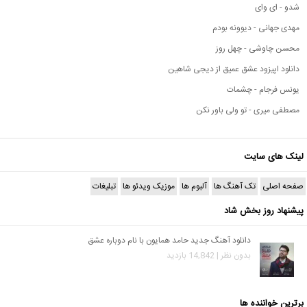
شدو - ای وای
مهدی جهانی - دیوونه بودم
محسن چاوشی - چهل روز
دانلود اپیزود عشق عمیق از دیجی شاهین
یونس فرجام - چشمات
مصطفی میری - تو ولی باور نکن
لینک های سایت
صفحه اصلی
تک آهنگ ها
آلبوم ها
موزیک ویدئو ها
تبلیغات
پیشنهاد روز بخش شاد
دانلود آهنگ جدید حامد همایون با نام دوباره عشق
بدون نظر | 14,842 بازدید
برترین خواننده ها