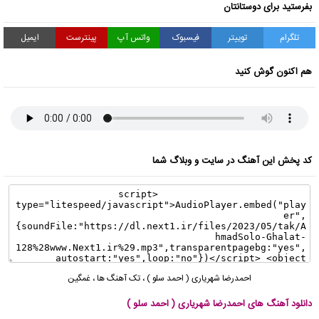
بفرستید برای دوستانتان
تلگرام
توییتر
فیسبوک
واتس آپ
پینترست
ایمیل
هم اکنون گوش کنید
کد پخش این آهنگ در سایت و وبلاگ شما
احمدرضا شهریاری ( احمد سلو )
،
تک آهنگ ها
،
غمگین
دانلود آهنگ های احمدرضا شهریاری ( احمد سلو )