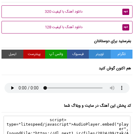
دانلود آهنگ با کیفیت 320
mp3
دانلود آهنگ با کیفیت 128
mp3
بفرستید برای دوستانتان
تلگرام
توییتر
فیسبوک
واتس آپ
پینترست
ایمیل
هم اکنون گوش کنید
کد پخش این آهنگ در سایت و وبلاگ شما