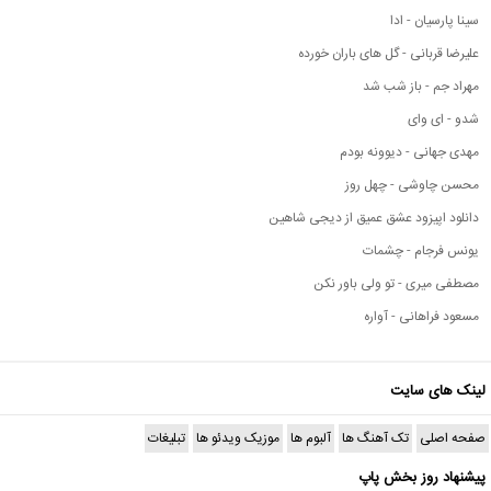
سینا پارسیان - ادا
علیرضا قربانی - گل های باران خورده
مهراد جم - باز شب شد
شدو - ای وای
مهدی جهانی - دیوونه بودم
محسن چاوشی - چهل روز
دانلود اپیزود عشق عمیق از دیجی شاهین
یونس فرجام - چشمات
مصطفی میری - تو ولی باور نکن
مسعود فراهانی - آواره
لینک های سایت
صفحه اصلی
تک آهنگ ها
آلبوم ها
موزیک ویدئو ها
تبلیغات
پیشنهاد روز بخش پاپ