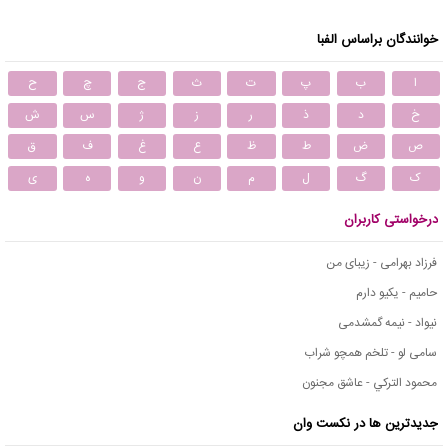
خوانندگان براساس الفبا
ا
ب
پ
ت
ث
ج
چ
ح
خ
د
ذ
ر
ز
ژ
س
ش
ص
ض
ط
ظ
ع
غ
ف
ق
ک
گ
ل
م
ن
و
ه
ی
درخواستی کاربران
فرزاد بهرامی - زیبای من
حامیم - یکیو دارم
نیواد - نیمه گمشدمی
سامی لو - تلخم همچو شراب
محمود التركي - عاشق مجنون
جدیدترین ها در نکست وان