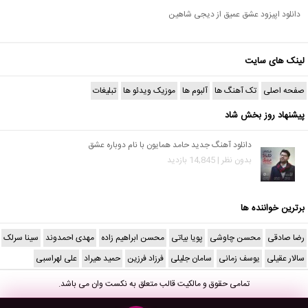
دانلود اپیزود عشق عمیق از دیجی شاهین
لینک های سایت
صفحه اصلی
تک آهنگ ها
آلبوم ها
موزیک ویدئو ها
تبلیغات
پیشنهاد روز بخش شاد
دانلود آهنگ جدید حامد همایون با نام دوباره عشق
بدون نظر | 14,845 بازدید
برترین خواننده ها
رضا صادقی
محسن چاوشی
پویا بیاتی
محسن ابراهیم زاده
مهدی احمدوند
سینا سرلک
سالار عقیلی
یوسف زمانی
سامان جلیلی
فرزاد فرزین
حمید هیراد
علی لهراسبی
تمامی حقوق و مالکیت قالب متعلق به
نکست وان
می باشد.