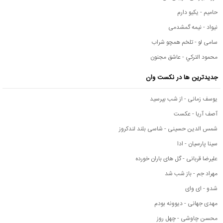
حامیم - یکیو دارم
نیواد - نیمه گمشدمی
سامی لو - تلخم همچو شراب
محمود التركي - عاشق مجنون
جدیدترین ها در نکست وان
یوسف زمانی - از شب بپرسید
آصف آریا - عکست
شمس الدین حسینی - شاسی بلند لندکروز
سینا پارسیان - ادا
علیرضا قربانی - گل های باران خورده
مهراد جم - باز شب شد
شدو - ای وای
مهدی جهانی - دیوونه بودم
محسن چاوشی - چهل روز