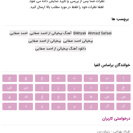
نظرات شما پس از بررسی و تایید نمایش داده می شود.
لطفا نظرات خود را فقط در مورد مطلب بالا ارسال کنید.
برچسب ها
Ahmad Safaei
Bikhyali
آهنگ بیخیالی از احمد صفایی
احمد صفایی
بیخیالی احمد صفایی
بیخیالی از احمد صفایی
دانلود آهنگ بیخیالی از احمد صفایی
خوانندگان براساس الفبا
ا
ب
پ
ت
ث
ج
چ
ح
خ
د
ذ
ر
ز
ژ
س
ش
ص
ض
ط
ظ
ع
غ
ف
ق
ک
گ
ل
م
ن
و
ه
ی
درخواستی کاربران
فرزاد بهرامی - زیبای من