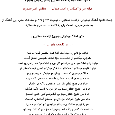
دانلود آهنگ جدید
احمد صفایی
با نام بیخیالی (هیچ)
ترانه سرا و آهنگساز : احمد صفایی تنظیم : امیر حیدری
جهت دانلود آهنگ بیخیالی از
احمد صفایی
با کیفیت ۱۲۸ و ۳۲۰ و مشاهده متن این آهنگ از
رسانه موسیقی نکست وان به ادامه مطلب مراجعه نمائید …
متن آهنگ بیخیالی (هیچ) از
احمد صفایی
:
♫ ♫
نکست وان
♫ ♫
نباید تو دلم راه میدامت اینا همه تقصیر قلب سادمه
هرچی میکشم از اعتمادمه تنها ضعف هرکسی عشق آدمه
نباید با چشات رو به رو میشدم کار اون چشات بود که اینجوری شدم
نباید قلبمو میدادم دست تو آخه فکر میکردم کسی نیست مثل تو
حالا من هیچ تو خودت چطوری میتونی دووم بیاری
حالا من هیچ اذیت نمیشی با خاطرات خوبی که داریم
حالا من هیچ توام مثل من داغونی یا که بی خیالی
حالا من هیچ چطور میتونی جز من به کسی بگی عشقم
حالا من هیچ چطور میتونی فراموشم کنی حتی اسممو
حالا من هیچ خودت نموندی و اسمشو گذاشتی قسمت
سر به زیر و ساکت بودم فکر میکردی نمیدونم چه خبره
خنده هات که بی رنگ شدن فهمیدم جز من تو دلت یه نفره
هرکاری که بگی کردم فکر و خیالت از سر من بپره