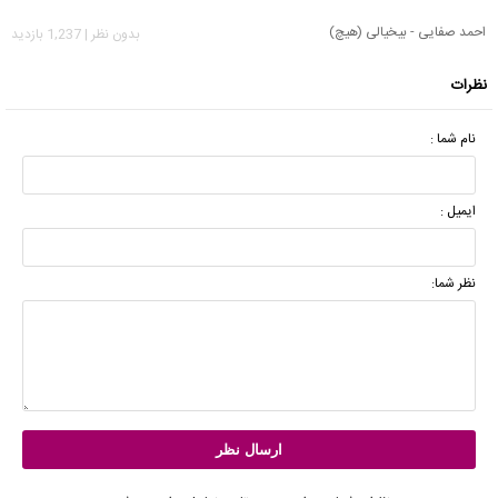
احمد صفایی - بیخیالی (هیچ)
بدون نظر | 1,237 بازدید
نظرات
نام شما :
ایمیل :
نظر شما: