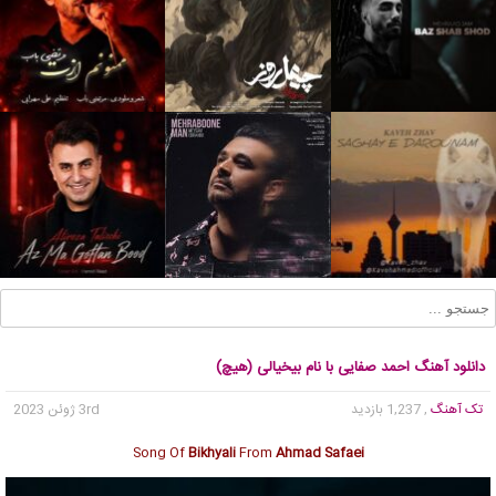
دانلود آهنگ احمد صفایی با نام بیخیالی (هیچ)
تک آهنگ
, 1,237 بازدید
3rd ژوئن 2023
Song Of
Bikhyali
From
Ahmad Safaei