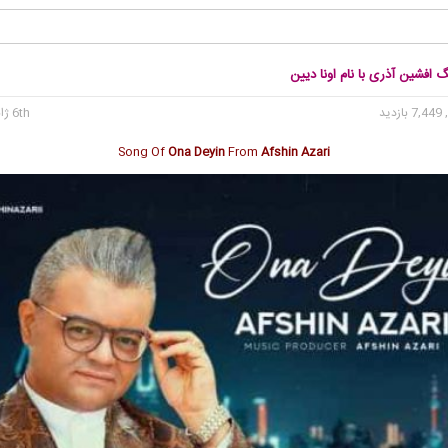
گ افشین آذری با نام اونا دیین
7, بازدید
6th ژانویه 2023
Song Of
Ona Deyin
From
Afshin Azari