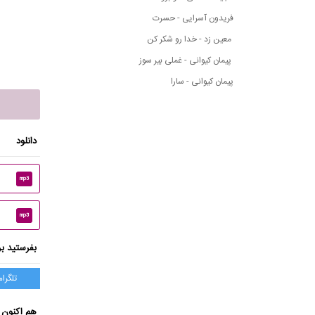
فریدون آسرایی - حسرت
معین زد - خدا رو شکر کن
پیمان کیوانی - غملی بیر سوز
پیمان کیوانی - سارا
دانلود
mp3
mp3
بفرستید بر
تلگرام
هم اکنون 