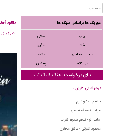
دانلود آهن
موزیک ها براساس سبک ها
تک آهنگ
, 449
پاپ
سنتی
شاد
غمگین
نوحه و مداحی
ملایم
بی کلام
رمیکس
برای درخواست آهنگ کلیک کنید
درخواستی کاربران
حامیم - یکیو دارم
نیواد - نیمه گمشدمی
سامی لو - تلخم همچو شراب
محمود التركي - عاشق مجنون