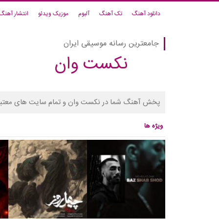
دانلود آهنگ
تک آهنگ
آلبوم
موزیک ویدئو
انتشار آهنگ
جامعترین رسانه موسیقی ایران
نکست وان
پخش آهنگ شما در نکست وان و تمام سایت های معتبر
ویژه ها