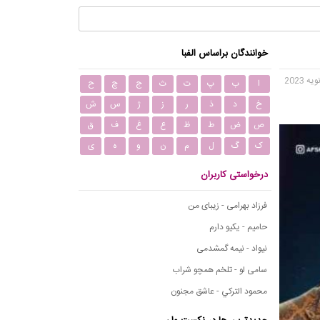
خوانندگان براساس الفبا
ا
ب
پ
ت
ث
ج
چ
ح
خ
د
ذ
ر
ز
ژ
س
ش
ص
ض
ط
ظ
ع
غ
ف
ق
ک
گ
ل
م
ن
و
ه
ی
درخواستی کاربران
فرزاد بهرامی - زیبای من
حامیم - یکیو دارم
نیواد - نیمه گمشدمی
سامی لو - تلخم همچو شراب
محمود التركي - عاشق مجنون