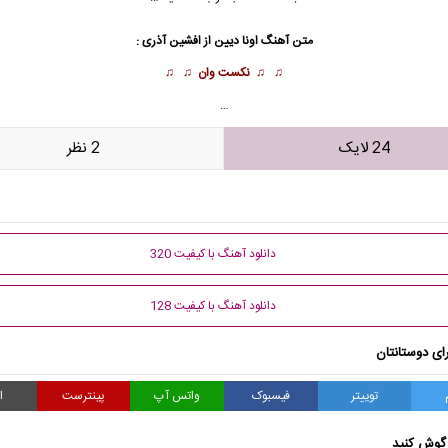
متن آهنگ اونا دیین از
افشین آذری
:
♫ ♫
نکست وان
♫ ♫
…
24 لایک
2 نظر
دانلود آهنگ با کیفیت 320
دانلود آهنگ با کیفیت 128
ای دوستانتان
توییتر
فیسبوک
واتس آپ
پینترست
ا
گوش کنید