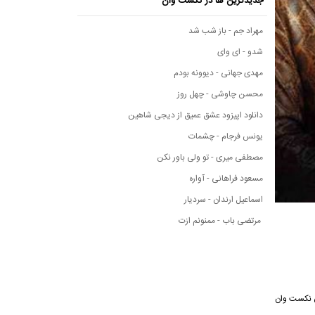
جدیدترین ها در نکست وان
مهراد جم - باز شب شد
شدو - ای وای
مهدی جهانی - دیوونه بودم
محسن چاوشی - چهل روز
دانلود اپیزود عشق عمیق از دیجی شاهین
یونس فرجام - چشمات
مصطفی میری - تو ولی باور نکن
مسعود فراهانی - آواره
اسماعیل ارندان - سردیار
مرتضی باب - ممنونم ازت
وسیقی نکست وان