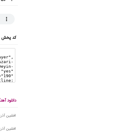
کد پخش ای
دانلود آه
افشین آذری
افشین آذری