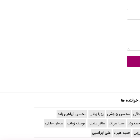
 خواننده ها
دقی
محسن چاوشی
پویا بیاتی
محسن ابراهیم زاده
حمدوند
سینا سرلک
سالار عقیلی
یوسف زمانی
سامان جلیلی
رزین
حمید هیراد
علی لهراسبی