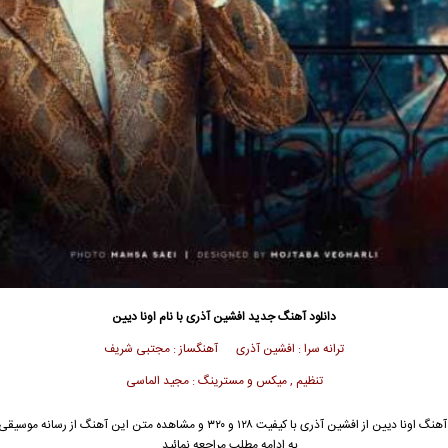
دانلود آهنگ جدید
افشین آذری
با نام اونا دیین
ترانه سرا : افشین آذری آهنگساز : مجتبی شریف
تنظیم , میکس و مسترینگ : مجید الماسی
آهنگ اونا دیین از
افشین آذری
با کیفیت ۱۲۸ و ۳۲۰ و مشاهده متن این آهنگ از رسانه م
به ادامه مطلب مراجعه نمائید …