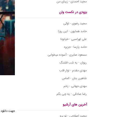
مجید احمدی - زیبای من
بزودی در نکست وان
مجید رضوی - اوکی
حامد همایون - این روزا
علی لهراسبی - خیابونا
حامد پارسا - جزیره
مسعود صابری - آسوده میخوابی
ریوان - یه شب قشنگ
مهدی مقدم - نوار قلب
شاهین بنان - الماس
مهدی جهانی - زخم
رضا صادقی - یه چی بگم
آخرین های آرشیو
جهت دانلود 
مجید اصلاحی - تو برو