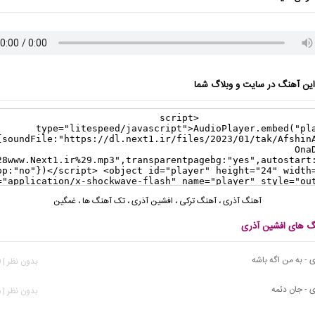
ن آهنگ در سایت و وبلاگ شما
آهنگ آذری
،
آهنگ ترکی
،
افشین آذری
،
تک آهنگ ها
،
غمگین
نگ های افشین آذری
 - به من اگه باشه
بدون نظر | 309 بازدید
 - جان دئمه
بدون نظر | 426 بازدید