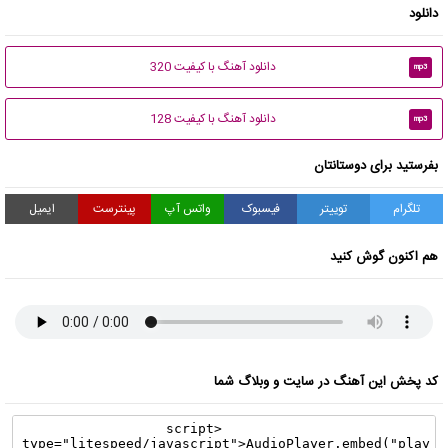
دانلود
دانلود آهنگ با کیفیت 320
mp3
دانلود آهنگ با کیفیت 128
mp3
بفرستید برای دوستانتان
تلگرام
توییتر
فیسبوک
واتس آپ
پینترست
ایمیل
هم اکنون گوش کنید
کد پخش این آهنگ در سایت و وبلاگ شما