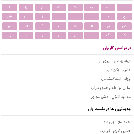
ا
ب
پ
ت
ث
ج
چ
ح
خ
د
ذ
ر
ز
ژ
س
ش
ص
ض
ط
ظ
ع
غ
ف
ق
ک
گ
ل
م
ن
و
ه
ی
درخواستی کاربران
فرزاد بهرامی - زیبای من
حامیم - یکیو دارم
نیواد - نیمه گمشدمی
سامی لو - تلخم همچو شراب
محمود التركي - عاشق مجنون
جدیدترین ها در نکست وان
احمد سلو - چی شد
افشین آذری - گلینلیک