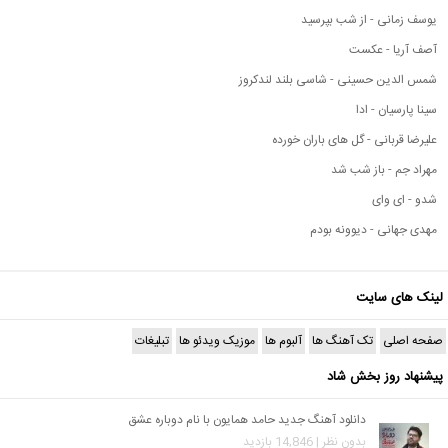
یوسف زمانی - از شب بپرسید
آصف آریا - عکست
شمس الدین حسینی - شاسی بلند لندکروز
سینا پارسیان - ادا
علیرضا قربانی - گل های باران خورده
مهراد جم - باز شب شد
شدو - ای وای
مهدی جهانی - دیوونه بودم
لینک های سایت
صفحه اصلی
تک آهنگ ها
آلبوم ها
موزیک ویدئو ها
تبلیغات
پیشنهاد روز بخش شاد
دانلود آهنگ جدید حامد همایون با نام دوباره عشق
بدون نظر | 14,846 بازدید