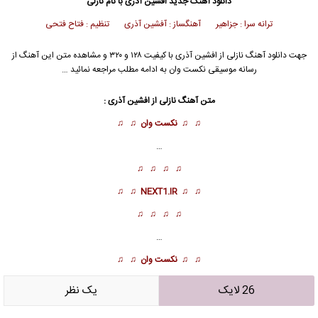
دانلود آهنگ جدید
افشین آذری
با نام نازلی
ترانه سرا : جزاهیر آهنگساز : آفشین آذری تنظیم : فتاح فتحی
جهت دانلود آهنگ نازلی از
افشین آذری
با کیفیت ۱۲۸ و ۳۲۰ و مشاهده متن این آهنگ از
رسانه موسیقی نکست وان به ادامه مطلب مراجعه نمائید …
متن آهنگ نازلی از
افشین آذری
:
♫ ♫
نکست وان
♫ ♫
…
♫ ♫ ♫ ♫
♫ ♫
NEXT1.IR
♫ ♫
♫ ♫ ♫ ♫
…
♫ ♫
نکست وان
♫ ♫
26 لایک
يک نظر