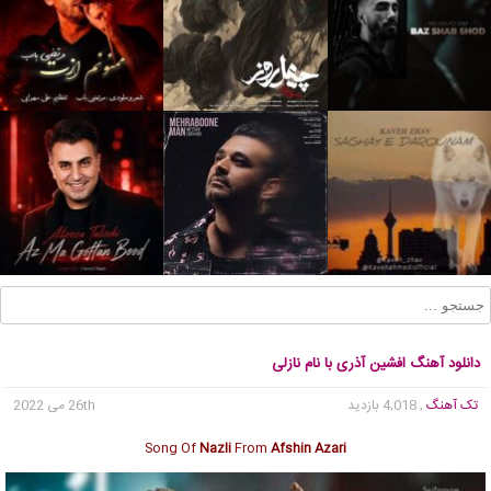
دانلود آهنگ افشین آذری با نام نازلی
تک آهنگ
, 4,018 بازدید
26th می 2022
Song Of
Nazli
From
Afshin Azari