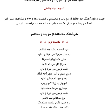
دانلود آهنگ جدید
امو باند و محتشم با نام خداحافظ
تنظیم : رضا پناهی
جهت دانلود آهنگ خداحافظ از امو باند و محتشم با کیفیت ۱۲۸ و ۳۲۰ و مشاهده متن این
آهنگ از رسانه موسیقی نکست وان به ادامه مطلب مراجعه نمائید …
متن آهنگ خداحافظ از امو باند و محتشم :
♫ ♫
نکست وان
♫ ♫
من که چه باشم چه نباشم
به حال هیچکسی فرقی نداره
حتی خدای تو آسمونا
خبر از دل من که نداره
شب و ر‌وز من تیره و تاره
دارم میرم از این شهر آخه انگار
بود و نبودنم فرقی نداره
نمیبینی دل تنگمو یارب
میذاری سر ما غصه بباره
شب و روز من تیره و تاره
برو میخوام تنها باشم
برو حتی نکن پشت سرتم نگا
نکن حتی فکر منم بیخیال