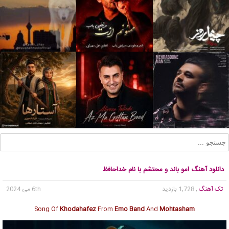
دانلود آهنگ امو باند و محتشم با نام خداحافظ
تک آهنگ
, 1,728 بازدید
6th می 2024
Song Of
Khodahafez
From
Emo Band
And
Mohtasham