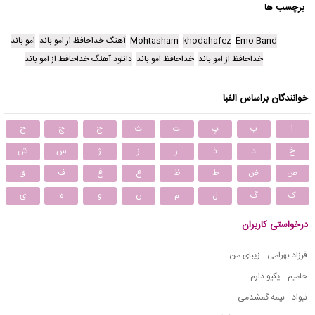
برچسب ها
Emo Band
khodahafez
Mohtasham
آهنگ خداحافظ از امو باند
امو باند
خداحافظ از امو باند
خداحافظ امو باند
دانلود آهنگ خداحافظ از امو باند
خوانندگان براساس الفبا
ا
ب
پ
ت
ث
ج
چ
ح
خ
د
ذ
ر
ز
ژ
س
ش
ص
ض
ط
ظ
ع
غ
ف
ق
ک
گ
ل
م
ن
و
ه
ی
درخواستی کاربران
فرزاد بهرامی - زیبای من
حامیم - یکیو دارم
نیواد - نیمه گمشدمی