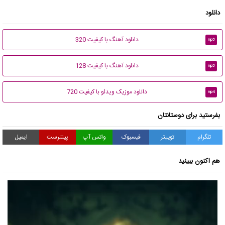
دانلود
دانلود آهنگ با کیفیت 320
mp3
دانلود آهنگ با کیفیت 128
mp3
دانلود موزیک ویدئو با کیفیت 720
mp4
بفرستید برای دوستانتان
تلگرام
توییتر
فیسبوک
واتس آپ
پینترست
ایمیل
هم اکنون ببینید