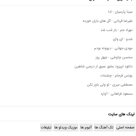
سینا پارسیان - ادا
علیرضا قربانی - گل های باران خورده
مهراد جم - باز شب شد
شدو - ای وای
مهدی جهانی - دیوونه بودم
محسن چاوشی - چهل روز
دانلود اپیزود عشق عمیق از دیجی شاهین
یونس فرجام - چشمات
مصطفی میری - تو ولی باور نکن
مسعود فراهانی - آواره
لینک های سایت
صفحه اصلی
تک آهنگ ها
آلبوم ها
موزیک ویدئو ها
تبلیغات