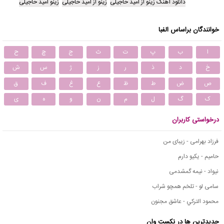
دانلود آهنگ زینو از امید حاجیلی
زینو از امید حاجیلی
زینو امید حاجیلی
خوانندگان براساس الفبا
ا
ب
پ
ت
ث
ج
چ
ح
خ
د
ذ
ر
ز
ژ
س
ش
ص
ض
ط
ظ
ع
غ
ف
ق
ک
گ
ل
م
ن
و
ه
ی
درخواستی کاربران
فرزاد بهرامی - زیبای من
حامیم - یکیو دارم
نیواد - نیمه گمشدمی
سامی لو - تلخم همچو شراب
محمود التركي - عاشق مجنون
جدیدترین ها در نکست وان