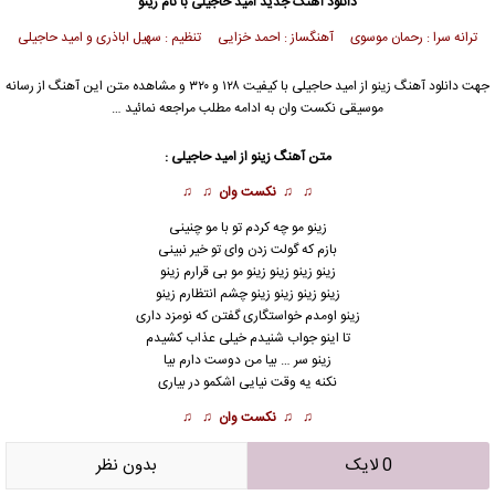
دانلود آهنگ جدید
امید حاجیلی
با نام زینو
ترانه سرا : رحمان موسوی آهنگساز : احمد خزایی تنظیم : سهیل اباذری و امید حاجیلی
جهت دانلود آهنگ زینو از
امید حاجیلی
با کیفیت ۱۲۸ و ۳۲۰ و مشاهده متن این آهنگ از رسانه
موسیقی نکست وان به ادامه مطلب مراجعه نمائید …
متن آهنگ زینو از
امید حاجیلی
:
♫ ♫
نکست وان
♫ ♫
زینو مو چه کردم تو با مو چنینی
بازم که گولت زدن وای تو خیر نبینی
زینو زینو زینو زینو مو بی قرارم زینو
زینو زینو زینو زینو چشم انتظارم زینو
زینو اومدم خواستگاری گفتن که نومزد داری
تا اینو جواب شنیدم خیلی عذاب کشیدم
زینو سر … بیا من دوست دارم بیا
نکنه یه وقت نیایی اشکمو در بیاری
♫ ♫
نکست وان
♫ ♫
0 لایک
بدون نظر