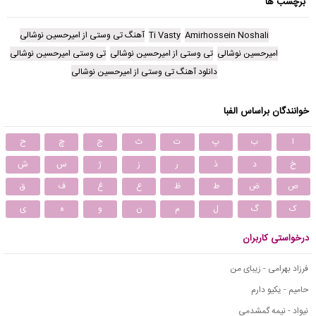
برچسب ها
Amirhossein Noshali
Ti Vasty
آهنگ تی وستی از امیرحسین نوشالی
امیرحسین نوشالی
تی وستی از امیرحسین نوشالی
تی وستی امیرحسین نوشالی
دانلود آهنگ تی وستی از امیرحسین نوشالی
خوانندگان براساس الفبا
ا
ب
پ
ت
ث
ج
چ
ح
خ
د
ذ
ر
ز
ژ
س
ش
ص
ض
ط
ظ
ع
غ
ف
ق
ک
گ
ل
م
ن
و
ه
ی
درخواستی کاربران
فرزاد بهرامی - زیبای من
حامیم - یکیو دارم
نیواد - نیمه گمشدمی