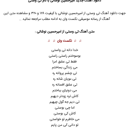
دانلود آهنگ جدید
امیرحسین نوشالی
با نام تی وستی
جهت دانلود آهنگ تی وستی از
امیرحسین نوشالی
با کیفیت ۱۲۸ و ۳۲۰ و مشاهده متن این
آهنگ از رسانه موسیقی نکست وان به ادامه مطلب مراجعه نمائید …
متن آهنگ تی وستی از
امیرحسین نوشالی
:
♫ ♫
نکست وان
♫ ♫
خدا دانه تی واستی
بوسوختم راستی راستی
فقط تی عشق امرا
می زندگی بساختم
تی چشم پروانه ره
تی مویان شانه ره
تی عشق افسانه ره
می دونیای بباختم
کاش تره زودتر دیهیم
تی دیم جه گول چیهیم
اما چی بوستی
کاش کی بوستی
می خاطرم تو خواستی
تو دانی کی من پایم