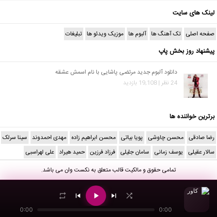
لینک های سایت
صفحه اصلی
تک آهنگ ها
آلبوم ها
موزیک ویدئو ها
تبلیغات
پیشنهاد روز بخش پاپ
دانلود آلبوم جدید مرتضی پاشایی با نام اسمش عشقه
24 نظر | 19,108 بازدید
برترین خواننده ها
رضا صادقی
محسن چاوشی
پویا بیاتی
محسن ابراهیم زاده
مهدی احمدوند
سینا سرلک
سالار عقیلی
یوسف زمانی
سامان جلیلی
فرزاد فرزین
حمید هیراد
علی لهراسبی
تمامی حقوق و مالکیت قالب متعلق به
نکست وان
می باشد.
0:00
0:00