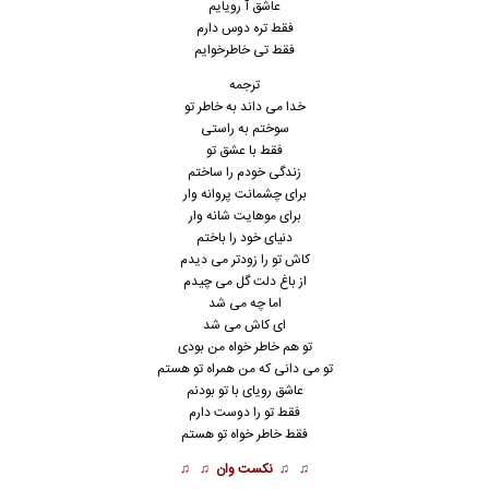
عاشق آ رویایم
فقط تره دوس دارم
فقط تی خاطرخوایم
ترجمه
خدا می داند به خاطر تو
سوختم به راستی
فقط با عشق تو
زندگی خودم را ساختم
برای چشمانت پروانه وار
برای موهایت شانه وار
دنیای خود را باختم
کاش تو را زودتر می دیدم
از باغ دلت گل می چیدم
اما چه می شد
ای کاش می شد
تو هم خاطر خواه من بودی
تو می دانی که من همراه تو هستم
عاشق رویای با تو بودنم
فقط تو را دوست دارم
فقط خاطر خواه تو هستم
♫ ♫
نکست وان
♫ ♫