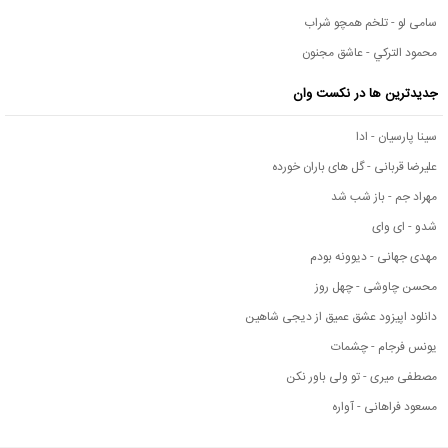
سامی لو - تلخم همچو شراب
محمود التركي - عاشق مجنون
جدیدترین ها در نکست وان
سینا پارسیان - ادا
علیرضا قربانی - گل های باران خورده
مهراد جم - باز شب شد
شدو - ای وای
مهدی جهانی - دیوونه بودم
محسن چاوشی - چهل روز
دانلود اپیزود عشق عمیق از دیجی شاهین
یونس فرجام - چشمات
مصطفی میری - تو ولی باور نکن
مسعود فراهانی - آواره