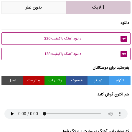
1 لایک
بدون نظر
دانلود
دانلود آهنگ با کیفیت 320
mp3
دانلود آهنگ با کیفیت 128
mp3
بفرستید برای دوستانتان
تلگرام
توییتر
فیسبوک
واتس آپ
پینترست
ایمیل
هم اکنون گوش کنید
کد پخش این آهنگ در سایت و وبلاگ شما