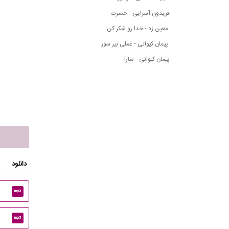
فریدون آسرایی - حسرت
معین زد - خدا رو شکر کن
پیمان کیوانی - غملی بیر سوز
پیمان کیوانی - سارا
دانلود
mp3
mp3