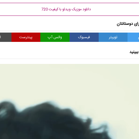
دانلود موزیک ویدئو با کیفیت 720
ای دوستانتان
توییتر
فیسبوک
واتس آپ
پینترست
ا
بینید