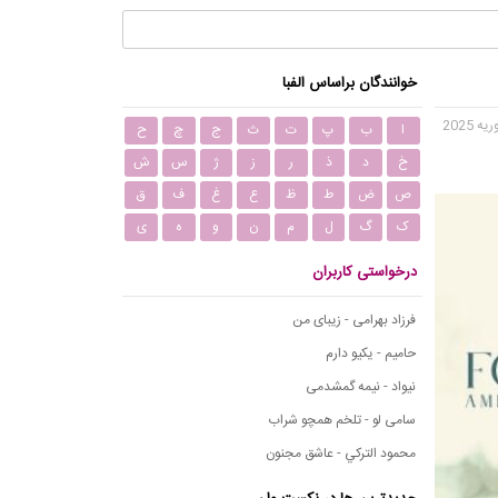
خوانندگان براساس الفبا
ا
ب
پ
ت
ث
ج
چ
ح
خ
د
ذ
ر
ز
ژ
س
ش
ص
ض
ط
ظ
ع
غ
ف
ق
ک
گ
ل
م
ن
و
ه
ی
درخواستی کاربران
فرزاد بهرامی - زیبای من
حامیم - یکیو دارم
نیواد - نیمه گمشدمی
سامی لو - تلخم همچو شراب
محمود التركي - عاشق مجنون