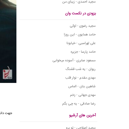
مجید احمدی - زیبای من
بزودی در نکست وان
مجید رضوی - اوکی
حامد همایون - این روزا
علی لهراسبی - خیابونا
حامد پارسا - جزیره
مسعود صابری - آسوده میخوابی
ریوان - یه شب قشنگ
مهدی مقدم - نوار قلب
شاهین بنان - الماس
مهدی جهانی - زخم
رضا صادقی - یه چی بگم
جهت دانل
آخرین های آرشیو
مجید اصلاحی - تو برو