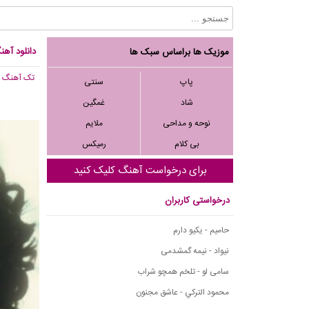
دانلود آهن
موزیک ها براساس سبک ها
تک آهنگ
, 977
پاپ
سنتی
شاد
غمگین
نوحه و مداحی
ملایم
بی کلام
رمیکس
برای درخواست آهنگ کلیک کنید
درخواستی کاربران
حامیم - یکیو دارم
نیواد - نیمه گمشدمی
سامی لو - تلخم همچو شراب
محمود التركي - عاشق مجنون