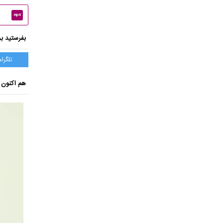
mp4
بفرستید بر
تلگرام
هم اکنون ب