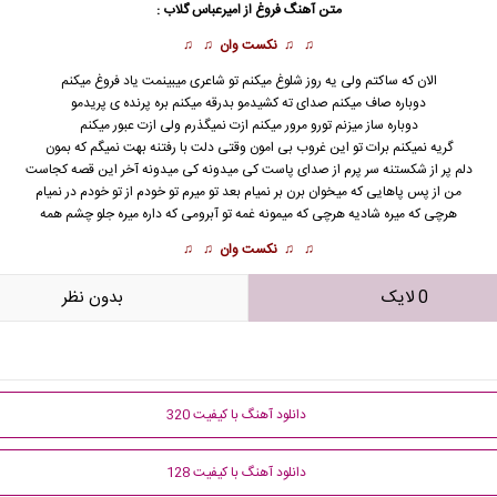
متن آهنگ فروغ از
امیرعباس گلاب
:
♫ ♫
نکست وان
♫ ♫
الان که ساکتم ولی یه روز شلوغ میکنم تو شاعری میبینمت یاد فروغ میکنم
دوباره صاف میکنم صدای ته کشیدمو بدرقه میکنم بره پرنده ی پریدمو
دوباره ساز میزنم تورو مرور میکنم ازت نمیگذرم ولی ازت عبور میکنم
گریه نمیکنم برات تو این غروب بی امون وقتی دلت با رفتنه بهت نمیگم که بمون
دلم پر از شکستنه سر پرم از صدای پاست کی میدونه کی میدونه آخر این قصه کجاست
من از پس پاهایی که میخوان برن بر نمیام بعد تو میرم تو خودم از تو خودم در نمیام
هرچی که میره شادیه هرچی که میمونه غمه تو آبرومی که داره میره جلو چشم همه
♫ ♫
نکست وان
♫ ♫
0 لایک
بدون نظر
دانلود آهنگ با کیفیت 320
دانلود آهنگ با کیفیت 128