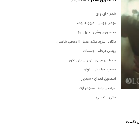
جدیدترین ها در نکست وان
شدو - ای وای
مهدی جهانی - دیوونه بودم
محسن چاوشی - چهل روز
دانلود اپیزود عشق عمیق از دیجی شاهین
یونس فرجام - چشمات
مصطفی میری - تو ولی باور نکن
مسعود فراهانی - آواره
اسماعیل ارندان - سردیار
مرتضی باب - ممنونم ازت
مانی - کجایی
وسیقی نکست