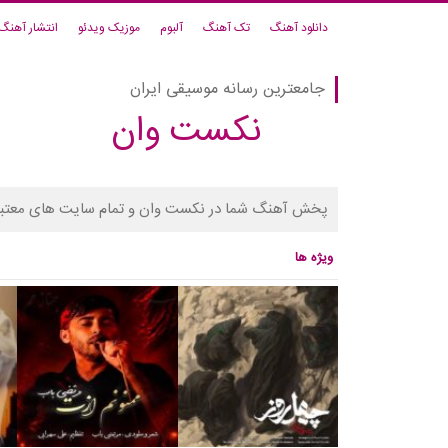
دانلود آهنگ
تک آهنگ
آلبوم
موزیک ویدئو
انتشار آهنگ
جامعترین رسانه موسیقی ایران
نکست وان
پخش آهنگ شما در نکست وان و تمام سایت های معتبر
ویژه ها