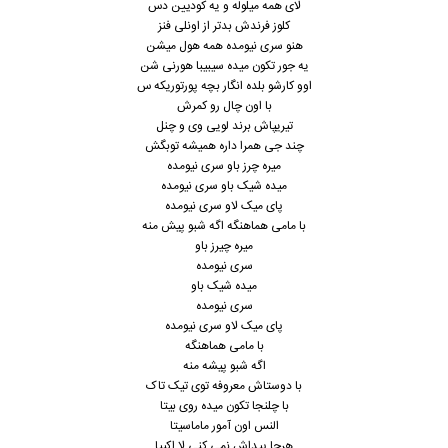
لای همه میلوله و یه کودیین دس
کلوز فرندش بدتر از اونلی فنز
هنو سری نیومده همه هول میشن
یه جور تکون میده سیبیبا هورنی شن
اوو کارشو بلده انگار بچه پورتوریکه س
با اون چال رو کمرش
تیریپاش برند لویی وی و چنل
چند جی همرا داره همیشه تو‌بگش
میره چرز باو سری نیومده
میده شیک باو سری نیومده
پای میک لاو سری نیومده
با مامی هماهنگه اگه شبو پیش منه
میره چیرز باو
سری نیومده
میده شیک باو
سری نیومده
پای میک لاو سری نیومده
با مامی هماهنگه
اگه شبو پیشه منه
با دوستاش معروفه توی تیک تاک
با چلنجا تکون میده روی بیتا
النس اون آمور ماماسیتا
هرجا پیداش نمی کنی لا اکیپا