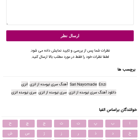
نظرات شما پس از بررسی و تایید نمایش داده می شود.
لطفا نظرات خود را فقط در مورد مطلب بالا ارسال کنید.
برچسب ها
Enzi
Sari Nayomade
آهنگ سری نیومده از انزی
انزی
دانلود آهنگ سری نیومده از انزی
سری نیومده از انزی
سری نیومده انزی
خوانندگان براساس الفبا
ا
ب
پ
ت
ث
ج
چ
ح
خ
د
ذ
ر
ز
ژ
س
ش