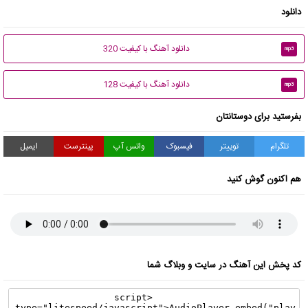
دانلود
دانلود آهنگ با کیفیت 320
mp3
دانلود آهنگ با کیفیت 128
mp3
بفرستید برای دوستانتان
تلگرام
توییتر
فیسبوک
واتس آپ
پینترست
ایمیل
هم اکنون گوش کنید
کد پخش این آهنگ در سایت و وبلاگ شما