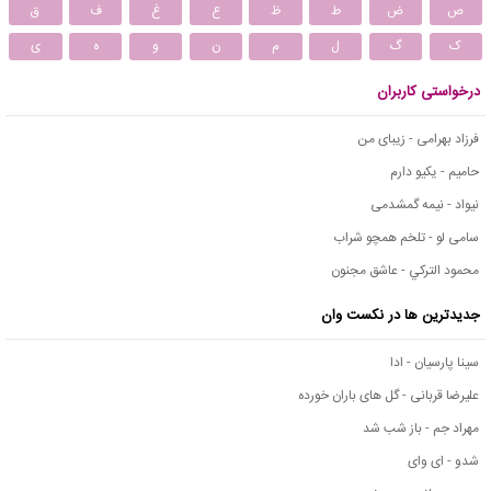
ص
ض
ط
ظ
ع
غ
ف
ق
ک
گ
ل
م
ن
و
ه
ی
درخواستی کاربران
فرزاد بهرامی - زیبای من
حامیم - یکیو دارم
نیواد - نیمه گمشدمی
سامی لو - تلخم همچو شراب
محمود التركي - عاشق مجنون
جدیدترین ها در نکست وان
سینا پارسیان - ادا
علیرضا قربانی - گل های باران خورده
مهراد جم - باز شب شد
شدو - ای وای