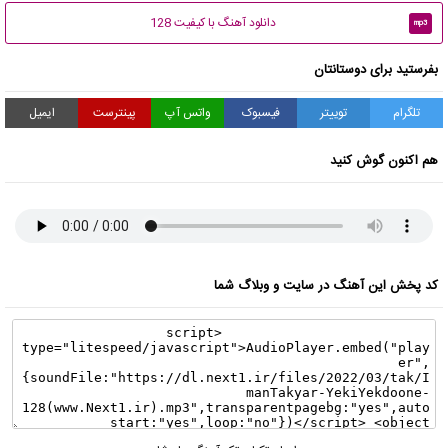
دانلود آهنگ با کیفیت 128
mp3
بفرستید برای دوستانتان
تلگرام
توییتر
فیسبوک
واتس آپ
پینترست
ایمیل
هم اکنون گوش کنید
کد پخش این آهنگ در سایت و وبلاگ شما