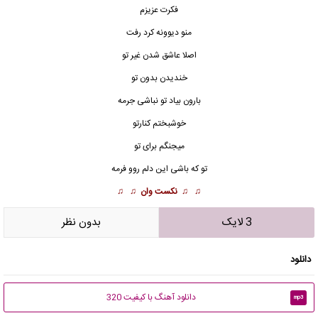
فکرت عزیزم
منو دیوونه کرد رفت
اصلا عاشق شدن غیر تو
خندیدن بدون تو
بارون بیاد تو نباشی جرمه
خوشبختم کنارتو
میجنگم برای تو
تو که باشی این دلم روو فرمه
♫ ♫
نکست وان
♫ ♫
3 لایک
بدون نظر
دانلود
دانلود آهنگ با کیفیت 320
mp3