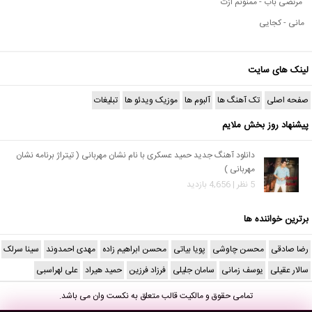
مرتضی باب - ممنونم ازت
مانی - کجایی
لینک های سایت
صفحه اصلی
تک آهنگ ها
آلبوم ها
موزیک ویدئو ها
تبلیغات
پیشنهاد روز بخش ملایم
دانلود آهنگ جدید حمید عسکری با نام نشان مهربانی ( تیتراژ برنامه نشان
مهربانی )
5 نظر | 4,656 بازدید
برترین خواننده ها
رضا صادقی
محسن چاوشی
پویا بیاتی
محسن ابراهیم زاده
مهدی احمدوند
سینا سرلک
سالار عقیلی
یوسف زمانی
سامان جلیلی
فرزاد فرزین
حمید هیراد
علی لهراسبی
تمامی حقوق و مالکیت قالب متعلق به
نکست وان
می باشد.