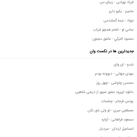
فرزاد بهرامی - زیبای من
حامیم - یکیو دارم
نیواد - نیمه گمشدمی
سامی لو - تلخم همچو شراب
محمود التركي - عاشق مجنون
جدیدترین ها در نکست وان
شدو - ای وای
مهدی جهانی - دیوونه بودم
محسن چاوشی - چهل روز
دانلود اپیزود عشق عمیق از دیجی شاهین
یونس فرجام - چشمات
مصطفی میری - تو ولی باور نکن
مسعود فراهانی - آواره
اسماعیل ارندان - سردیار