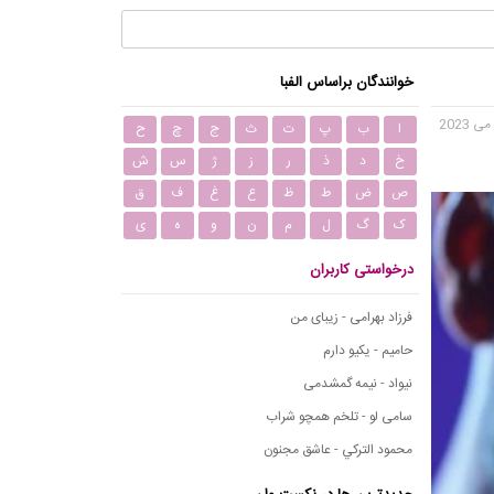
خوانندگان براساس الفبا
ا
ب
پ
ت
ث
ج
چ
ح
خ
د
ذ
ر
ز
ژ
س
ش
ص
ض
ط
ظ
ع
غ
ف
ق
ک
گ
ل
م
ن
و
ه
ی
درخواستی کاربران
فرزاد بهرامی - زیبای من
حامیم - یکیو دارم
نیواد - نیمه گمشدمی
سامی لو - تلخم همچو شراب
محمود التركي - عاشق مجنون