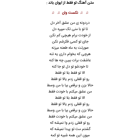
متن آهنگ تو فقط از
ایوان باند
:
♫ ♫
نکست وان
♫ ♫
دردونه ی من عشق آخر دل
تا تو با منی تک میپره دل
از خودت برام هیچی کم نکن
جای تو کسی فکرشم نکن
صورتت به ماه طعنه میزنه
هرچی که بخوام داری یه تنه
عاشقت برات ببین چه ها کنه
تا خودشو تو دل تو جا کنه
الا تو فقط بلا تو فقط
رو تو قفلی زدم یالا تو فقط
حالا بزن و برقص بیا با من وسط
من عشق میکنم با خودت فقط
الا تو فقط بلا تو فقط
رو تو قفلی زدم یالا تو فقط
حالا بزن و برقص بیا با من وسط
من عشق میکنم با خودت فقط
رو تو قفلی زدم وا نمیشه که
گشتم مث تو پیدا نمیشه که
میون این همه شبیه تو کمه