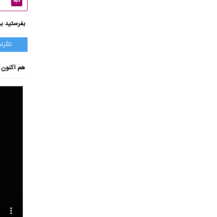
mp4
بفرستید بر
تلگرام
هم اکنون ب