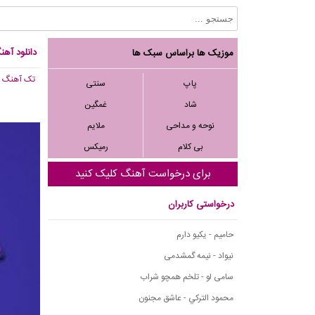
دانلود آهنگ
موزیک ها براساس سبک ها
تک آهنگ
, 560
پاپ
سنتی
شاد
غمگین
نوحه و مداحی
ملایم
بی کلام
رمیکس
برای درخواست آهنگ کلیک کنید
درخواستی کاربران
حامیم - یکیو دارم
نیواد - نیمه گمشدمی
سامی لو - تلخم همچو شراب
محمود التركي - عاشق مجنون