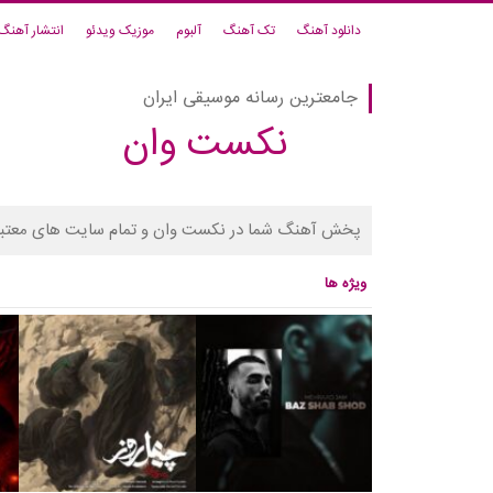
دانلود آهنگ
تک آهنگ
آلبوم
موزیک ویدئو
انتشار آهنگ
جامعترین رسانه موسیقی ایران
نکست وان
پخش آهنگ شما در نکست وان و تمام سایت های معتبر
ویژه ها