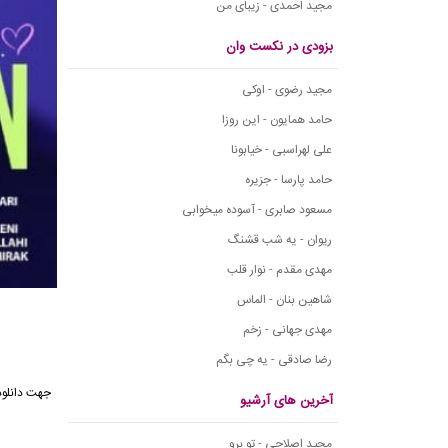
مجید احمدی - زیبای من
بزودی در نکست وان
مجید رضوی - اوکی
حامد همایون - این روزا
علی لهراسبی - خیابونا
حامد پارسا - جزیره
مسعود صابری - آسوده میخوابی
ریوان - یه شب قشنگ
مهدی مقدم - نوار قلب
شاهین بنان - الماس
مهدی جهانی - زخم
رضا صادقی - یه چی بگم
جهت دانلود
آخرین های آرشیو
مجید اصلاحی - تو برو