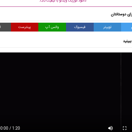
دانلود موزیک ویدئو با کیفیت 720
ای دوستانتان
توییتر
فیسبوک
واتس آپ
پینترست
ا
بینید