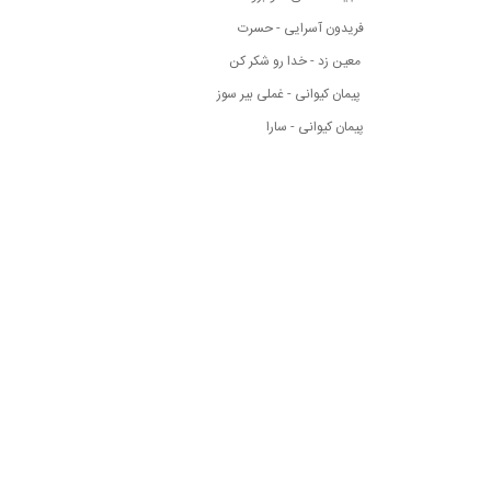
فریدون آسرایی - حسرت
معین زد - خدا رو شکر کن
پیمان کیوانی - غملی بیر سوز
پیمان کیوانی - سارا