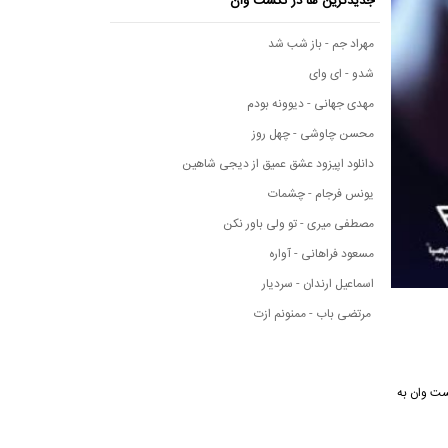
جدیدترین ها در نکست وان
مهراد جم - باز شب شد
شدو - ای وای
مهدی جهانی - دیوونه بودم
محسن چاوشی - چهل روز
دانلود اپیزود عشق عمیق از دیجی شاهین
یونس فرجام - چشمات
مصطفی میری - تو ولی باور نکن
مسعود فراهانی - آواره
اسماعیل ارندان - سردیار
مرتضی باب - ممنونم ازت
 نکست وان به