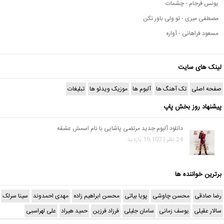
یونس فرجام - چشمات
مصطفی میری - تو ولی باور نکن
مسعود فراهانی - آواره
لینک های سایت
صفحه اصلی
تک آهنگ ها
آلبوم ها
موزیک ویدئو ها
تبلیغات
پیشنهاد روز بخش پاپ
دانلود آلبوم جدید مرتضی پاشایی با نام اسمش عشقه
24 نظر | 19,107 بازدید
برترین خواننده ها
رضا صادقی
محسن چاوشی
پویا بیاتی
محسن ابراهیم زاده
مهدی احمدوند
سینا سرلک
سالار عقیلی
یوسف زمانی
سامان جلیلی
فرزاد فرزین
حمید هیراد
علی لهراسبی