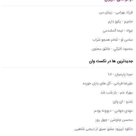
فرزاد بهرامی - زیبای من
حامیم - یکیو دارم
نیواد - نیمه گمشدمی
سامی لو - تلخم همچو شراب
محمود التركي - عاشق مجنون
جدیدترین ها در نکست وان
سینا پارسیان - ادا
علیرضا قربانی - گل های باران خورده
مهراد جم - باز شب شد
شدو - ای وای
مهدی جهانی - دیوونه بودم
محسن چاوشی - چهل روز
دانلود اپیزود عشق عمیق از دیجی شاهین