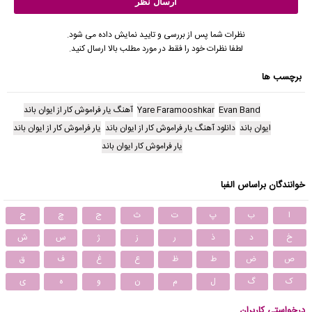
نظرات شما پس از بررسی و تایید نمایش داده می شود.
لطفا نظرات خود را فقط در مورد مطلب بالا ارسال کنید.
برچسب ها
Evan Band
Yare Faramooshkar
آهنگ یار فراموش کار از ایوان باند
ایوان باند
دانلود آهنگ یار فراموش کار از ایوان باند
یار فراموش کار از ایوان باند
یار فراموش کار ایوان باند
خوانندگان براساس الفبا
ا
ب
پ
ت
ث
ج
چ
ح
خ
د
ذ
ر
ز
ژ
س
ش
ص
ض
ط
ظ
ع
غ
ف
ق
ک
گ
ل
م
ن
و
ه
ی
درخواستی کاربران