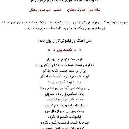
دانلود آهنگ جدید
ایوان باند
با نام یار فراموش کار
ترانه سرا : حدیث دهقان تنظیم : امیر بهادر دهقان
جهت دانلود آهنگ یار فراموش کار از
ایوان باند
با کیفیت ۱۲۸ و ۳۲۰ و مشاهده متن این آهنگ
از رسانه موسیقی نکست وان به ادامه مطلب مراجعه نمائید …
متن آهنگ یار فراموش کار از
ایوان باند
:
♫ ♫
نکست وان
♫ ♫
فراموشت نکردم آخرین یار
که از بن بست عشقت مانده ام از آخرین بار
پر از ابر است چشمم شانه ات کو
تو ای خانه براندازم نشان خانه ات کو
مرا یاد تو دیگر داده بر باد
ولی یادت نمی آید مرا ای داد بی داد
یادم نمیکنی و ز یادم نمیروی
یادت بخیر یار فراموشکار من
بر باد داده ایم و به دادم نمیرسی
یادت بخیر بی خبر از حال من
فراموشت نکردم که نکردم
چنان با رفتنت از دست رفتم برنگردم
اگر چون آخرین پروانه در مشت