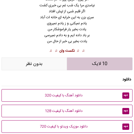
نیامدی مرا یک شب غم بی خبری کشت
اگر قلبم شبی از تپش افتاد
سری بزن به این خرابه ای خانه ات آباد
یادم نمیکنی و ز یادم نمیروی
یادت بخیر یار فراموشکار من
بر باد داده ایم و به دادم نمیرسی
یادت بخیر بی خبر از حال من
♫ ♫
نکست وان
♫ ♫
10 لایک
بدون نظر
دانلود
دانلود آهنگ با کیفیت 320
mp3
دانلود آهنگ با کیفیت 128
mp3
دانلود موزیک ویدئو با کیفیت 720
mp4