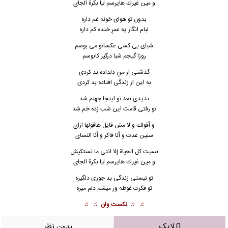
و مين غيرك هايرسم ليا بكرة الجاى
بدون تو هوای خونه غم داره
لبام انگار یه عمرِ خنده کم داره
شبای بی کسی عکساتو می بوسم
روزا گیجم شبا درگیر کابوسم
گذشتی از منِ دلداده بد کردی
به این از زندگی افتاده بد کردی
ندیدی بعد تو اینجا جهنم شد
تو رفتی قامت این شب زده خم شد
و أقولك و لا مش قايل هاقولها ازاى
سنين عدت و أنا فاكر و أنا النساى
نسيت كل الحياة إلا انتى ما نستكيش
و مين غيرك هايرسم ليا بكرة الجاى
تو نیستی زندگی بد جوری دلگیره
تو فکرت غوطه ور میشم دلم میره
♫ ♫
نکست وان
♫ ♫
0 لایک
بدون نظر