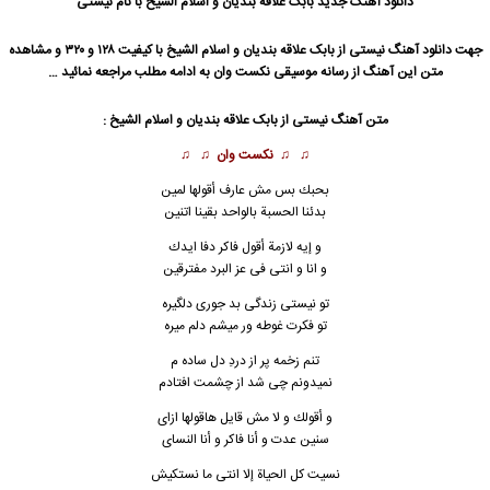
دانلود آهنگ جدید
بابک علاقه بندیان و اسلام الشیخ با نام نیستی
جهت دانلود آهنگ نیستی از بابک علاقه بندیان و اسلام الشیخ با کیفیت ۱۲۸ و ۳۲۰ و مشاهده
متن این آهنگ از رسانه موسیقی نکست وان به ادامه مطلب مراجعه نمائید …
متن آهنگ نیستی از بابک علاقه بندیان و اسلام الشیخ :
♫ ♫
نکست وان
♫ ♫
بحبك بس مش عارف أقولها لمين
بدئنا الحسبة بالواحد بقينا اتنين
و إيه لازمة أقول فاكر دفا ايدك
و انا و انتى فى عز البرد مفترقين
تو نیستی زندگی بد جوری دلگیره
تو فکرت غوطه ور میشم دلم میره
تنم زخمه پر از دردِ دل ساده م
نمیدونم چی شد از چشمت افتادم
و أقولك و لا مش قايل هاقولها ازاى
سنين عدت و أنا فاكر و أنا النساى
نسيت كل الحياة إلا انتى ما نستكيش