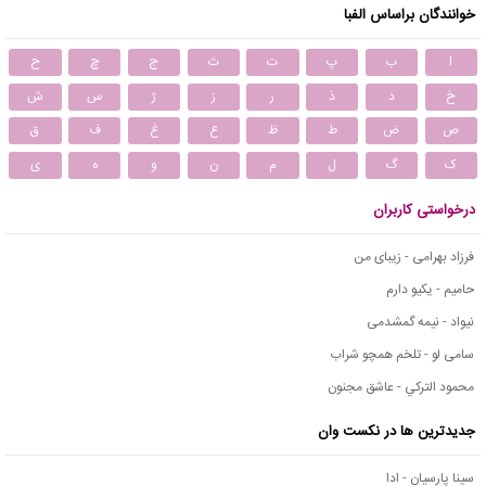
خوانندگان براساس الفبا
ا
ب
پ
ت
ث
ج
چ
ح
خ
د
ذ
ر
ز
ژ
س
ش
ص
ض
ط
ظ
ع
غ
ف
ق
ک
گ
ل
م
ن
و
ه
ی
درخواستی کاربران
فرزاد بهرامی - زیبای من
حامیم - یکیو دارم
نیواد - نیمه گمشدمی
سامی لو - تلخم همچو شراب
محمود التركي - عاشق مجنون
جدیدترین ها در نکست وان
سینا پارسیان - ادا