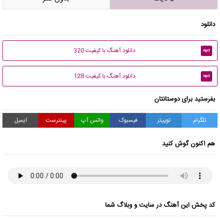
دانلود
دانلود آهنگ با کیفیت 320
mp3
دانلود آهنگ با کیفیت 128
mp3
بفرستید برای دوستانتان
تلگرام
توییتر
فیسبوک
واتس آپ
پینترست
ایمیل
هم اکنون گوش کنید
کد پخش این آهنگ در سایت و وبلاگ شما