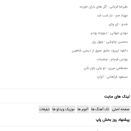
علیرضا قربانی - گل های باران خورده
مهراد جم - باز شب شد
شدو - ای وای
مهدی جهانی - دیوونه بودم
محسن چاوشی - چهل روز
دانلود اپیزود عشق عمیق از دیجی شاهین
یونس فرجام - چشمات
مصطفی میری - تو ولی باور نکن
مسعود فراهانی - آواره
لینک های سایت
صفحه اصلی
تک آهنگ ها
آلبوم ها
موزیک ویدئو ها
تبلیغات
پیشنهاد روز بخش پاپ