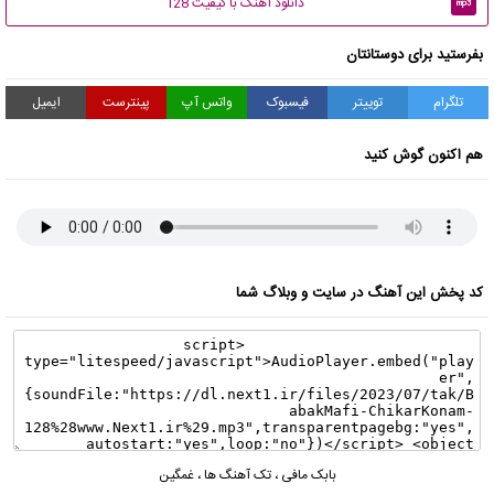
دانلود آهنگ با کیفیت 128
mp3
بفرستید برای دوستانتان
تلگرام
توییتر
فیسبوک
واتس آپ
پینترست
ایمیل
هم اکنون گوش کنید
کد پخش این آهنگ در سایت و وبلاگ شما
بابک مافی
،
تک آهنگ ها
،
غمگین