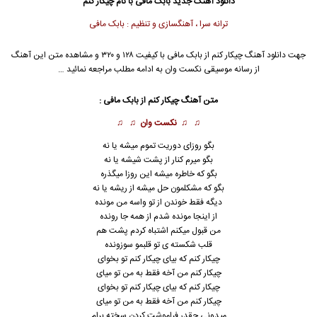
دانلود آهنگ جدید
بابک مافی
با نام چیکار کنم
ترانه سرا ، آهنگسازی و تنظیم : بابک مافی
جهت دانلود آهنگ چیکار کنم از
بابک مافی
با کیفیت ۱۲۸ و ۳۲۰ و مشاهده متن این آهنگ
از رسانه موسیقی نکست وان به ادامه مطلب مراجعه نمائید …
متن آهنگ چیکار کنم از
بابک مافی
:
♫ ♫
نکست وان
♫ ♫
بگو روزای دوریت تموم میشه یا نه
بگو میرم کنار از پشت شیشه یا نه
بگو که خاطره میشه این روزا میگذره
بگو که مشکلمون حل میشه از ریشه یا نه
دیگه فقط خوندن از تو واسه من مونده
از اینجا مونده شدم از همه جا رونده
من قبول میکنم اشتباه کردم پشت هم
قلب شکسته ی تو قلبمو سوزونده
چیکار کنم که بیای چیکار کنم تو بخوای
چیکار کنم من آخه فقط به من تو میای
چیکار کنم که بیای چیکار کنم تو بخوای
چیکار کنم من آخه فقط به من تو میای
میدونی چقدر فراموشت کردن سخته برام