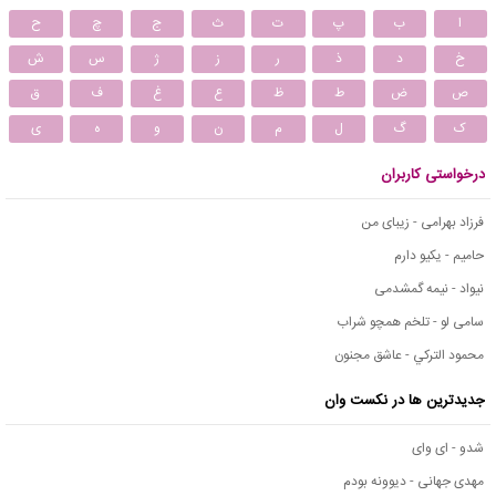
ا
ب
پ
ت
ث
ج
چ
ح
خ
د
ذ
ر
ز
ژ
س
ش
ص
ض
ط
ظ
ع
غ
ف
ق
ک
گ
ل
م
ن
و
ه
ی
درخواستی کاربران
فرزاد بهرامی - زیبای من
حامیم - یکیو دارم
نیواد - نیمه گمشدمی
سامی لو - تلخم همچو شراب
محمود التركي - عاشق مجنون
جدیدترین ها در نکست وان
شدو - ای وای
مهدی جهانی - دیوونه بودم