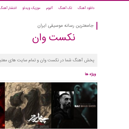
دانلود آهنگ
تک آهنگ
آلبوم
موزیک ویدئو
انتشار آهنگ
جامعترین رسانه موسیقی ایران
نکست وان
پخش آهنگ شما در نکست وان و تمام سایت های معتبر
ویژه ها