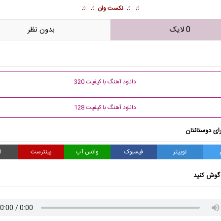
♫ ♫
نکست وان
♫ ♫
0 لایک
بدون نظر
دانلود آهنگ با کیفیت 320
دانلود آهنگ با کیفیت 128
ای دوستانتان
توییتر
فیسبوک
واتس آپ
پینترست
ا
گوش کنید