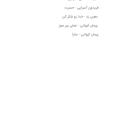
فریدون آسرایی - حسرت
معین زد - خدا رو شکر کن
پیمان کیوانی - غملی بیر سوز
پیمان کیوانی - سارا