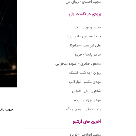
مجید احمدی - زیبای من
بزودی در نکست وان
مجید رضوی - اوکی
حامد همایون - این روزا
علی لهراسبی - خیابونا
حامد پارسا - جزیره
مسعود صابری - آسوده میخوابی
ریوان - یه شب قشنگ
مهدی مقدم - نوار قلب
شاهین بنان - الماس
مهدی جهانی - زخم
رضا صادقی - یه چی بگم
آخرین های آرشیو
مجید اصلاحی - تو برو