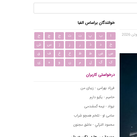
خوانندگان براساس الفبا
ا
ب
پ
ت
ث
ج
چ
ح
خ
د
ذ
ر
ز
ژ
س
ش
ص
ض
ط
ظ
ع
غ
ف
ق
ک
گ
ل
م
ن
و
ه
ی
درخواستی کاربران
فرزاد بهرامی - زیبای من
حامیم - یکیو دارم
نیواد - نیمه گمشدمی
سامی لو - تلخم همچو شراب
محمود التركي - عاشق مجنون