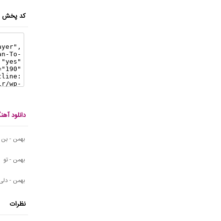
کد پخش ای
دانلود آه
بهمن - بن
بهمن - تو
بهمن - دلی
نظرات