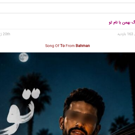
گ بهمن با نام تو
 بازدید
20th ژوئن 2026
Song Of
To
From
Bahman