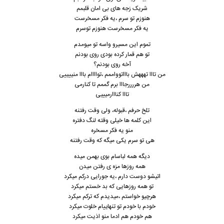
شریک زجه های بی امان قلبمم
هنوزم تو سرم ،یه فکر مسخرست
یه فکر مسخرست هنوزم توسرم
تموم این مسیرو واسه تو میومدم
تو هم قمار کرده بودی روی بودنم
آخه روی بودنم؟
من تااا تهههش باااتوواممم ،تواااام بااا منییییی
من هررررجااا برم گممم تا کنارمی
تااا کنااارمیییی
تلخ حرفم ،قبوله، ولی وقت رفتنه
این کلمه ها خیلی وقته لنگ دفتره
منو یه فکر مسخره
هی تو سرم یکی میگه که وقت رفتنه
دیگه همه لباسام بوی بهمن میده
همه روزها مزه ی رفتن میدن
اتیشو دوست دارم ،یه جورایی درکم میکرد
تو همه روزهایی که بد خستم میکرد
هرچیو خواستم ،میدیدم که ترکم میکرد
خودم با خودم تو تنهاییام خلوت میکرد
هم خودم هم ادما منو اذیت میکرد