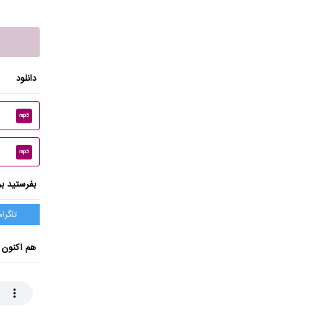
دانلود
mp3
mp3
بفرستید بر
تلگرام
هم اکنون 