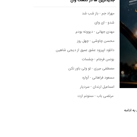
جدیدترین ها در نکست وان
مهراد جم - باز شب شد
شدو - ای وای
مهدی جهانی - دیوونه بودم
محسن چاوشی - چهل روز
دانلود اپیزود عشق عمیق از دیجی شاهین
یونس فرجام - چشمات
مصطفی میری - تو ولی باور نکن
مسعود فراهانی - آواره
اسماعیل ارندان - سردیار
مرتضی باب - ممنونم ازت
ت وان به ادامه