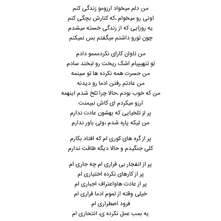
من دلم میخواد ارزومو زندگی کنم
اونی رو میخوام ،که کنارش بچگی کنم
یه روزایی که از زندگی خسته میشدم
چون تورو داشتم میگفتم بس نمیکنم
من تاوان کارای نکردمممو دادم
تو تنهیییام اشک ریخت رو لبخند سادم
من حسرت همه نکرده ها تو سینمه
من عادتم رفتن ادما رو دیدنه
من که خوب بودم ،حالا چرا تلخ شدم اینهمه
ارزو میکردم ای کاش نبیمنت
پر لز تلخیایی که بهشون عادت ندارم
من تیکه پاره شدم ،ولی باور ندارم
پر از گره های کوری ام که افتاد بکارم
کلی جنگیدم و حالا دیگه طاقت ندارم
پر از انفجار بی قراری ام چه جاری ام
پر از کارهای نکرده اختیاری ام
پر از عادت هاواعتراف اجباری ام
خیلی وقته از تموم ادما فراری ام
فرود اضطراری ام
یه بمب عمل نکرده ی، انتحاری ام