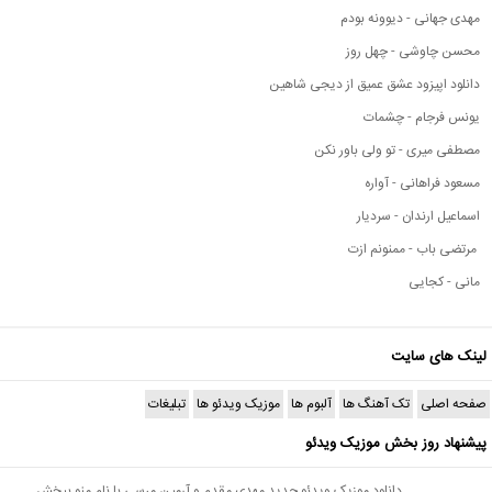
مهدی جهانی - دیوونه بودم
محسن چاوشی - چهل روز
دانلود اپیزود عشق عمیق از دیجی شاهین
یونس فرجام - چشمات
مصطفی میری - تو ولی باور نکن
مسعود فراهانی - آواره
اسماعیل ارندان - سردیار
مرتضی باب - ممنونم ازت
مانی - کجایی
لینک های سایت
صفحه اصلی
تک آهنگ ها
آلبوم ها
موزیک ویدئو ها
تبلیغات
پیشنهاد روز بخش موزیک ویدئو
دانلود موزیک ویدئو جدید مهدی مقدم و آرمین مرسی با نام منو ببخش