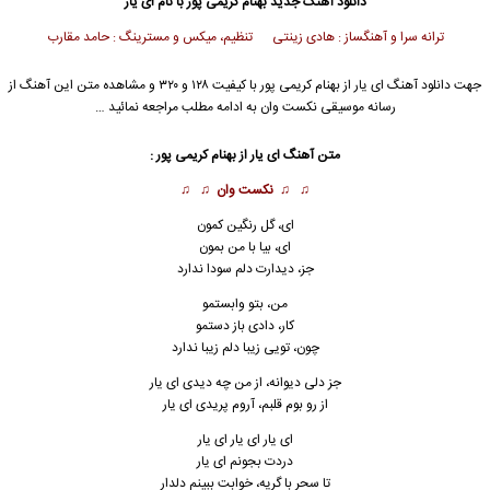
دانلود آهنگ جدید
بهنام کریمی پور با نام ای یار
ترانه سرا و آهنگساز : هادی زینتی تنظیم، میکس و مسترینگ : حامد مقارب
جهت دانلود آهنگ ای یار از بهنام کریمی پور با کیفیت ۱۲۸ و ۳۲۰ و مشاهده متن این آهنگ از
رسانه موسیقی نکست وان به ادامه مطلب مراجعه نمائید …
متن آهنگ ای یار از بهنام کریمی پور :
♫ ♫
نکست وان
♫ ♫
ای، گل رنگین کمون
ای، بیا با من‌ بمون
جز، دیدارت دلم سودا ندارد
من، بتو وابستمو
کار، دادی باز دستمو
چون، تویی زیبا دلم زیبا ندارد
جز دلی دیوانه، از من چه دیدی ای یار
از رو بوم قلبم، آروم پریدی ای یار
ای یار ای یار ای یار
دردت بجونم ای یار
تا سحر با گریه، خوابت ببینم دلدار