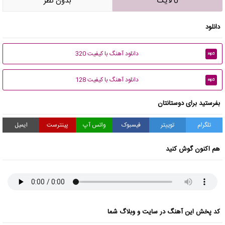
0 لایک
بدون نظر
دانلود
دانلود آهنگ با کیفیت 320
mp3
دانلود آهنگ با کیفیت 128
mp3
بفرستید برای دوستانتان
تلگرام
توییتر
فیسبوک
واتس آپ
پینترست
ایمیل
هم اکنون گوش کنید
کد پخش این آهنگ در سایت و وبلاگ شما