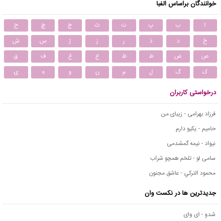
خوانندگان براساس الفبا
ا
ب
پ
ت
ث
ج
چ
ح
خ
د
ذ
ر
ز
ژ
س
ش
ص
ض
ط
ظ
ع
غ
ف
ق
ک
گ
ل
م
ن
و
ه
ی
درخواستی کاربران
فرزاد بهرامی - زیبای من
حامیم - یکیو دارم
نیواد - نیمه گمشدمی
سامی لو - تلخم همچو شراب
محمود التركي - عاشق مجنون
جدیدترین ها در نکست وان
شدو - ای وای