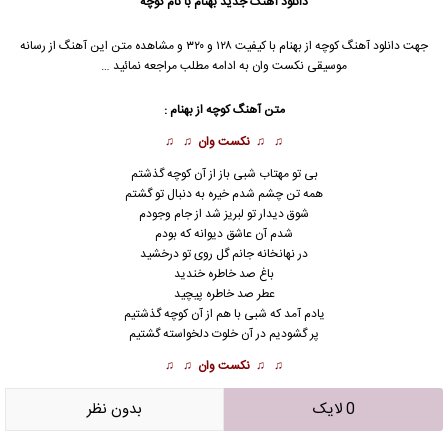
دانلود آهنگ جدید
بهنام با نام کوچه
جهت دانلود آهنگ کوچه از بهنام با کیفیت ۱۲۸ و ۳۲۰ و مشاهده متن این آهنگ از رسانه
موسیقی نکست وان به ادامه مطلب مراجعه نمائید …
متن آهنگ کوچه از بهنام :
♫ ♫
نکست وان
♫ ♫
بی تو مهتاب شبی باز از آن کوچه گذشتم
همه تن چشم شدم خیره به دنبال تو گشتم
شوق دیدار تو لبریز شد از جام وجودم
شدم آن عاشق دیوانه که بودم
در نهانخانه جانم گل روی تو درخشید
باغ صد خاطره خندید
عطر صد خاطره پیچید
یادم آمد که شبی با هم از آن کوچه گذشتیم
پر گشودیم در آن خلوت دلخواسته گشتیم
♫ ♫
نکست وان
♫ ♫
0 لایک
بدون نظر