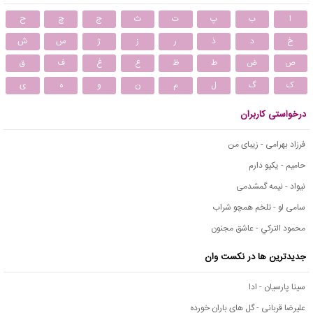
ا
ب
پ
ت
ث
ج
چ
ح
خ
د
ذ
ر
ز
ژ
س
ش
ص
ض
ط
ظ
ع
غ
ف
ق
ک
گ
ل
م
ن
و
ه
ی
درخواستی کاربران
فرزاد بهرامی - زیبای من
حامیم - یکیو دارم
نیواد - نیمه گمشدمی
سامی لو - تلخم همچو شراب
محمود التركي - عاشق مجنون
جدیدترین ها در نکست وان
سینا پارسیان - ادا
علیرضا قربانی - گل های باران خورده