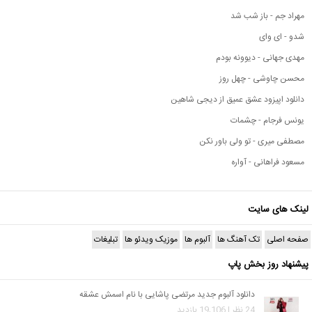
مهراد جم - باز شب شد
شدو - ای وای
مهدی جهانی - دیوونه بودم
محسن چاوشی - چهل روز
دانلود اپیزود عشق عمیق از دیجی شاهین
یونس فرجام - چشمات
مصطفی میری - تو ولی باور نکن
مسعود فراهانی - آواره
لینک های سایت
صفحه اصلی
تک آهنگ ها
آلبوم ها
موزیک ویدئو ها
تبلیغات
پیشنهاد روز بخش پاپ
دانلود آلبوم جدید مرتضی پاشایی با نام اسمش عشقه
24 نظر | 19,106 بازدید