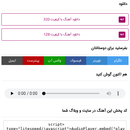
دانلود
دانلود آهنگ با کیفیت 320
mp3
دانلود آهنگ با کیفیت 128
mp3
بفرستید برای دوستانتان
تلگرام
توییتر
فیسبوک
واتس آپ
پینترست
ایمیل
هم اکنون گوش کنید
کد پخش این آهنگ در سایت و وبلاگ شما