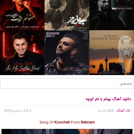
دانلود آهنگ بهنام با نام کوچه
تک آهنگ
, 864 بازدید
23rd دسامبر 2024
Song Of
Koocheh
From
Behnam