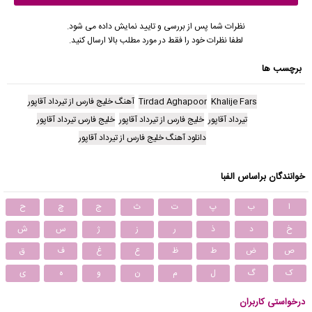
نظرات شما پس از بررسی و تایید نمایش داده می شود.
لطفا نظرات خود را فقط در مورد مطلب بالا ارسال کنید.
برچسب ها
Khalije Fars
Tirdad Aghapoor
آهنگ خلیج فارس از تیرداد آقاپور
تیرداد آقاپور
خلیج فارس از تیرداد آقاپور
خلیج فارس تیرداد آقاپور
دانلود آهنگ خلیج فارس از تیرداد آقاپور
خوانندگان براساس الفبا
ا
ب
پ
ت
ث
ج
چ
ح
خ
د
ذ
ر
ز
ژ
س
ش
ص
ض
ط
ظ
ع
غ
ف
ق
ک
گ
ل
م
ن
و
ه
ی
درخواستی کاربران