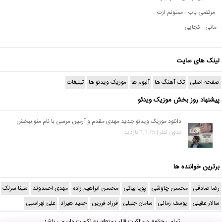
مرتضی باب - ممنونم ازت
مانی - کجایی
لینک های سایت
صفحه اصلی
تک آهنگ ها
آلبوم ها
موزیک ویدئو ها
تبلیغات
پیشنهاد روز بخش موزیک ویدئو
دانلود موزیک ویدئو جدید مهدی مقدم و آرمین مرسی با نام منو ببخش
بدون نظر | 1,175 بازدید
برترین خواننده ها
رضا صادقی
محسن چاوشی
پویا بیاتی
محسن ابراهیم زاده
مهدی احمدوند
سینا سرلک
سالار عقیلی
یوسف زمانی
سامان جلیلی
فرزاد فرزین
حمید هیراد
علی لهراسبی
تمامی حقوق و مالکیت قالب متعلق به
نکست وان
می باشد.