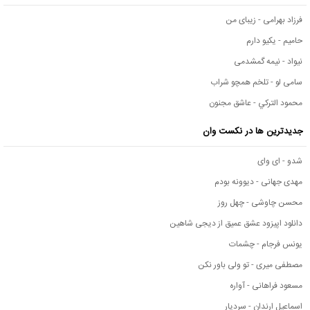
فرزاد بهرامی - زیبای من
حامیم - یکیو دارم
نیواد - نیمه گمشدمی
سامی لو - تلخم همچو شراب
محمود التركي - عاشق مجنون
جدیدترین ها در نکست وان
شدو - ای وای
مهدی جهانی - دیوونه بودم
محسن چاوشی - چهل روز
دانلود اپیزود عشق عمیق از دیجی شاهین
یونس فرجام - چشمات
مصطفی میری - تو ولی باور نکن
مسعود فراهانی - آواره
اسماعیل ارندان - سردیار