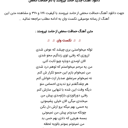
دانلود آهنگ جدید
حامد نیرومند با نام حماقت محض
جهت دانلود آهنگ حماقت محض از حامد نیرومند با کیفیت ۱۲۸ و ۳۲۰ و مشاهده متن این
آهنگ از رسانه موسیقی نکست وان به ادامه مطلب مراجعه نمائید …
متن آهنگ حماقت محض از حامد نیرومند :
♫ ♫
نکست وان
♫ ♫
توکه میخواستی بری چیشد که عوض شدی
ازروزی که رفتی توی زندگیم محو شدی
الان اومدی دوباره چیو ثابت کنی
من یه مرحم میخواستم که توهم درد شدی
من نمیخوام بازم این حسو تکرار ش کنم
نه نمیخوام سرعشق صدبار ازت خواش کنم
هر چقدگفتم نرو ندیدی احساس منو
دیگه وقت این شده با تنهایی سازش کنم
رفتی دوراتوزدی بازاومدی پیش من
میخندی میگی الان خیلی پشیمونی
یه حسی بهم میگه برو ازش دل بکن
چونکه میدونم پیش من نمیمونی
بسمه هرچی که دادی بهم حس بد
من نمیتونم بمونم باتویه لحظه