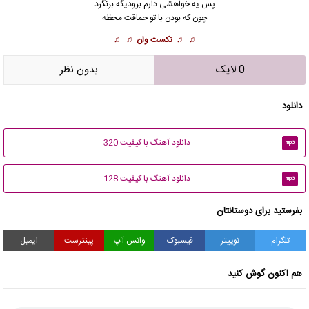
پس یه خواهشی دارم برودیگه برنگرد
چون که بودن با تو حماقت محظه
♫ ♫
نکست وان
♫ ♫
0 لایک
بدون نظر
دانلود
دانلود آهنگ با کیفیت 320
mp3
دانلود آهنگ با کیفیت 128
mp3
بفرستید برای دوستانتان
تلگرام
توییتر
فیسبوک
واتس آپ
پینترست
ایمیل
هم اکنون گوش کنید