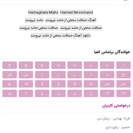
Hemaghate Mahz
Hamed Niroomand
آهنگ حماقت محض از حامد نیرومند
حامد نیرومند
حماقت محض از حامد نیرومند
حماقت محض حامد نیرومند
دانلود آهنگ حماقت محض از حامد نیرومند
خوانندگان براساس الفبا
ا
ب
پ
ت
ث
ج
چ
ح
خ
د
ذ
ر
ز
ژ
س
ش
ص
ض
ط
ظ
ع
غ
ف
ق
ک
گ
ل
م
ن
و
ه
ی
درخواستی کاربران
فرزاد بهرامی - زیبای من
حامیم - یکیو دارم