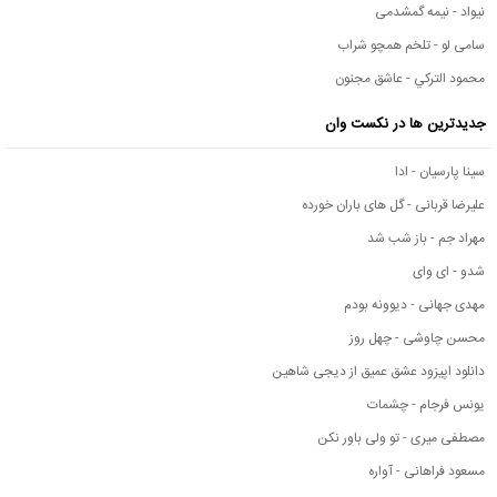
نیواد - نیمه گمشدمی
سامی لو - تلخم همچو شراب
محمود التركي - عاشق مجنون
جدیدترین ها در نکست وان
سینا پارسیان - ادا
علیرضا قربانی - گل های باران خورده
مهراد جم - باز شب شد
شدو - ای وای
مهدی جهانی - دیوونه بودم
محسن چاوشی - چهل روز
دانلود اپیزود عشق عمیق از دیجی شاهین
یونس فرجام - چشمات
مصطفی میری - تو ولی باور نکن
مسعود فراهانی - آواره