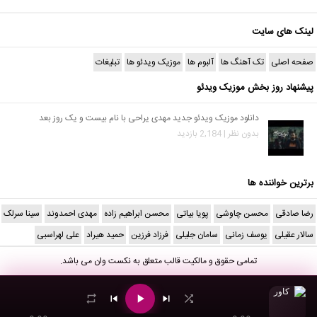
لینک های سایت
صفحه اصلی
تک آهنگ ها
آلبوم ها
موزیک ویدئو ها
تبلیغات
پیشنهاد روز بخش موزیک ویدئو
دانلود موزیک ویدئو جدید مهدی یراحی با نام بیست و یک روز بعد
بدون نظر | 2,184 بازدید
برترین خواننده ها
رضا صادقی
محسن چاوشی
پویا بیاتی
محسن ابراهیم زاده
مهدی احمدوند
سینا سرلک
سالار عقیلی
یوسف زمانی
سامان جلیلی
فرزاد فرزین
حمید هیراد
علی لهراسبی
تمامی حقوق و مالکیت قالب متعلق به
نکست وان
می باشد.