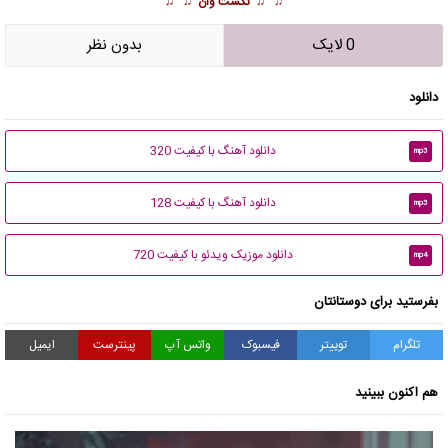
♫ ♫
نکست وان
♫ ♫
0 لایک
بدون نظر
دانلود
دانلود آهنگ با کیفیت 320
mp3
دانلود آهنگ با کیفیت 128
mp3
دانلود موزیک ویدئو با کیفیت 720
mp4
بفرستید برای دوستانتان
تلگرام
توییتر
فیسبوک
واتس آپ
پینترست
ایمیل
هم اکنون ببینید