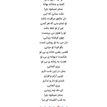
کعبه و بتخانه بهانه
سحر نمیشود چرا
نشد بمانی که این
دل عاشق مراقبت باشد
تو تمام منی که هر کسی
غیر از تو غلط باشد
تو را هنوز می پرسمت
چون فرشته زیبایی
دل من به تو روشن است
بگو فردا تو میایی
قفس یعنی خانه ی بی تو
شکست دیوانه ی بی تو
لعنت به زمانه ی بی تو
پری کجایی
بمان در این شب تارم
تویی آرام و قرارم
شدی تو دار و ندارم
پری کجایی
ای ماه چه زیبایی
سحر نمیشود چرا
به شب کشیده ای مرا