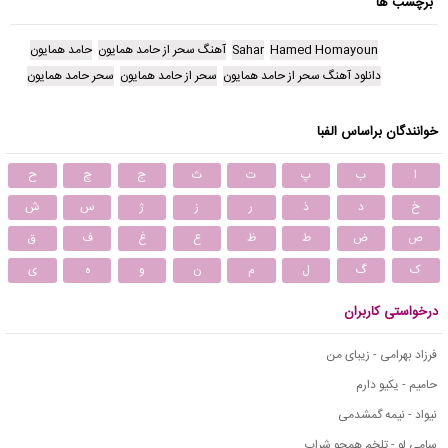
برچسب ها
Hamed Homayoun
Sahar
آهنگ سحر از حامد همایون
حامد همایون
دانلود آهنگ سحر از حامد همایون
سحر از حامد همایون
سحر حامد همایون
خوانندگان براساس الفبا
ا
ب
پ
ت
ث
ج
چ
ح
خ
د
ذ
ر
ز
ژ
س
ش
ص
ض
ط
ظ
ع
غ
ف
ق
ک
گ
ل
م
ن
و
ه
ی
درخواستی کاربران
فرزاد بهرامی - زیبای من
حامیم - یکیو دارم
نیواد - نیمه گمشدمی
سامی لو - تلخم همچو شراب