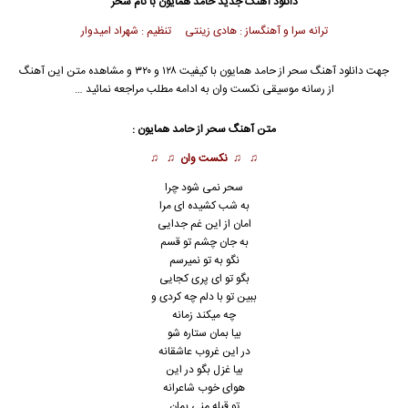
دانلود آهنگ جدید
حامد همایون
با نام سحر
ترانه سرا و آهنگساز : هادی زینتی تنظیم : شهراد امیدوار
جهت دانلود آهنگ سحر از
حامد همایون
با کیفیت ۱۲۸ و ۳۲۰ و مشاهده متن این آهنگ
از رسانه موسیقی نکست وان به ادامه مطلب مراجعه نمائید …
متن آهنگ سحر از
حامد همایون
:
♫ ♫
نکست وان
♫ ♫
سحر نمی شود چرا
به شب کشیده ای مرا
امان از این غم جدایی
به جان چشم تو قسم
نگو به تو نمیرسم
بگو تو ای پری کجایی
ببین تو با دلم چه کردی و
چه میکند زمانه
بیا بمان ستاره شو
در این غروب عاشقانه
بیا غزل بگو در این
هوای خوب شاعرانه
تو قبله منی بمان