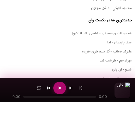
محمود التركي - عاشق مجنون
جدیدترین ها در نکست وان
شمس الدین حسینی - شاسی بلند لندکروز
سینا پارسیان - ادا
علیرضا قربانی - گل های باران خورده
مهراد جم - باز شب شد
شدو - ای وای
مهدی جهانی - دیوونه بودم
محسن چاوشی - چهل روز
دانلود اپیزود عشق عمیق از دیجی شاهین
0:00
0:00
یونس فرجام - چشمات
مصطفی میری - تو ولی باور نکن