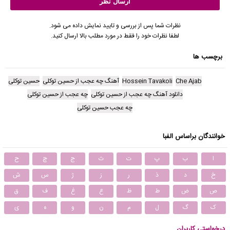
نظرات شما پس از بررسی و تایید نمایش داده می شود.
لطفا نظرات خود را فقط در مورد مطلب بالا ارسال کنید.
برچسب ها
Che Ajab
Hossein Tavakoli
آهنگ چه عجب از حسین توکلی
حسین توکلی
دانلود آهنگ چه عجب از حسین توکلی
چه عجب از حسین توکلی
چه عجب حسین توکلی
خوانندگان براساس الفبا
ا
ب
پ
ت
ث
ج
چ
ح
خ
د
ذ
ر
ز
ژ
س
ش
ص
ض
ط
ظ
ع
غ
ف
ق
ک
گ
ل
م
ن
و
ه
ی
درخواستی کاربران