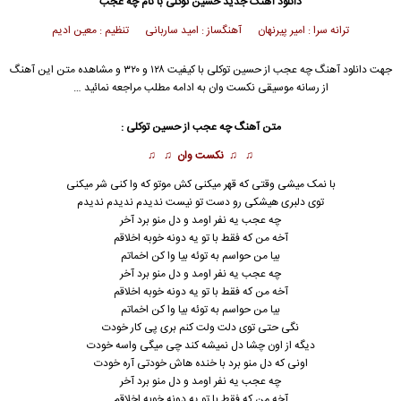
دانلود آهنگ جدید
حسین توکلی
با نام چه عجب
ترانه سرا : امیر پیرنهان آهنگساز : امید ساربانی تنظیم : معین ادیم
جهت دانلود آهنگ چه عجب از
حسین توکلی
با کیفیت ۱۲۸ و ۳۲۰ و مشاهده متن این آهنگ
از رسانه موسیقی نکست وان به ادامه مطلب مراجعه نمائید …
متن آهنگ چه عجب از
حسین توکلی
:
♫ ♫
نکست وان
♫ ♫
با نمک میشی وقتی که قهر میکنی کش موتو که وا کنی شر میکنی
توی دلبری هیشکی رو دست تو نیست ندیدم ندیدم ندیدم
چه عجب یه نفر اومد و دل منو برد آخر
آخه من که فقط با تو یه دونه خوبه اخلاقم
بیا من حواسم به توئه بیا وا کن اخماتم
چه عجب یه نفر اومد و دل منو برد آخر
آخه من که فقط با تو یه دونه خوبه اخلاقم
بیا من حواسم به توئه بیا وا کن اخماتم
نگی حتی توی دلت ولت کنم بری پی کار خودت
دیگه از اون چشا دل نمیشه کند چی میگی واسه خودت
اونی که دل منو برد با خنده هاش خودتی آره خودت
چه عجب یه نفر اومد و دل منو برد آخر
آخه من که فقط با تو یه دونه خوبه اخلاقم