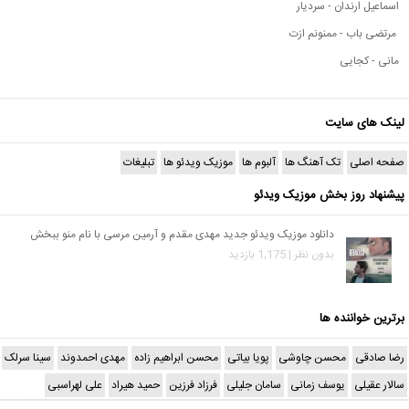
اسماعیل ارندان - سردیار
مرتضی باب - ممنونم ازت
مانی - کجایی
لینک های سایت
صفحه اصلی
تک آهنگ ها
آلبوم ها
موزیک ویدئو ها
تبلیغات
پیشنهاد روز بخش موزیک ویدئو
دانلود موزیک ویدئو جدید مهدی مقدم و آرمین مرسی با نام منو ببخش
بدون نظر | 1,175 بازدید
برترین خواننده ها
رضا صادقی
محسن چاوشی
پویا بیاتی
محسن ابراهیم زاده
مهدی احمدوند
سینا سرلک
سالار عقیلی
یوسف زمانی
سامان جلیلی
فرزاد فرزین
حمید هیراد
علی لهراسبی