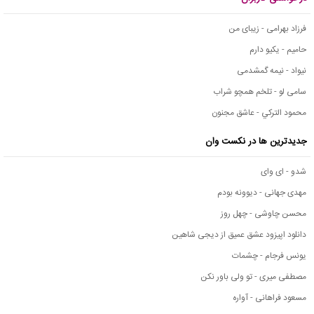
فرزاد بهرامی - زیبای من
حامیم - یکیو دارم
نیواد - نیمه گمشدمی
سامی لو - تلخم همچو شراب
محمود التركي - عاشق مجنون
جدیدترین ها در نکست وان
شدو - ای وای
مهدی جهانی - دیوونه بودم
محسن چاوشی - چهل روز
دانلود اپیزود عشق عمیق از دیجی شاهین
یونس فرجام - چشمات
مصطفی میری - تو ولی باور نکن
مسعود فراهانی - آواره