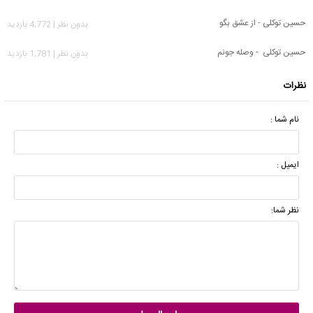
حسین توکلی - از عشق بگو
بدون نظر | 4,772 بازدید
حسین توکلی - وصله جونم
بدون نظر | 1,781 بازدید
نظرات
نام شما :
ایمیل :
نظر شما: