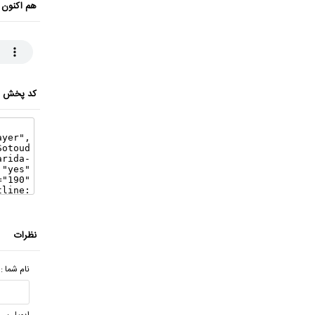
هم اکنون 
کد پخش ای
نظرات
نام شما :