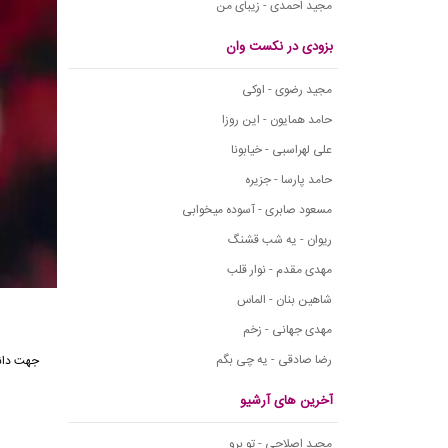
مجید احمدی - زیبای من
بزودی در نکست وان
مجید رضوی - اوکی
حامد همایون - این روزا
علی لهراسبی - خیابونا
حامد پارسا - جزیره
مسعود صابری - آسوده میخوابی
ریوان - یه شب قشنگ
مهدی مقدم - نوار قلب
شاهین بنان - الماس
مهدی جهانی - زخم
رضا صادقی - یه چی بگم
آخرین های آرشیو
مجید اصلاحی - تو برو