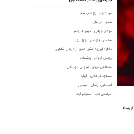
جدیدترین ها در نکست وان
مهراد جم - باز شب شد
شدو - ای وای
مهدی جهانی - دیوونه بودم
محسن چاوشی - چهل روز
دانلود اپیزود عشق عمیق از دیجی شاهین
یونس فرجام - چشمات
مصطفی میری - تو ولی باور نکن
مسعود فراهانی - آواره
اسماعیل ارندان - سردیار
مرتضی باب - ممنونم ازت
متن این مداحی از رسانه