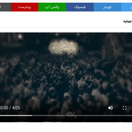
توییتر
فیسبوک
واتس آپ
پینترست
ا
بینید