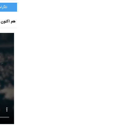
تلگرام
هم اکنون ب