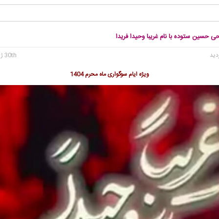
حی حسین ستوده با نام غریبا وحیدا فریدا
30th ژوئن 2025
ویژه ایام سوگواری ماه محرم 1404