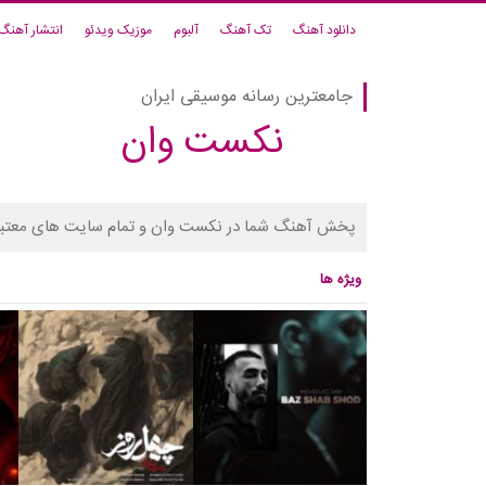
دانلود آهنگ
تک آهنگ
آلبوم
موزیک ویدئو
انتشار آهنگ
جامعترین رسانه موسیقی ایران
نکست وان
پخش آهنگ شما در نکست وان و تمام سایت های معتبر
ویژه ها