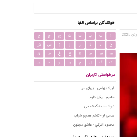
خوانندگان براساس الفبا
ا
ب
پ
ت
ث
ج
چ
ح
خ
د
ذ
ر
ز
ژ
س
ش
ص
ض
ط
ظ
ع
غ
ف
ق
ک
گ
ل
م
ن
و
ه
ی
درخواستی کاربران
فرزاد بهرامی - زیبای من
حامیم - یکیو دارم
نیواد - نیمه گمشدمی
سامی لو - تلخم همچو شراب
محمود التركي - عاشق مجنون