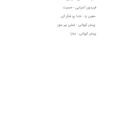
فریدون آسرایی - حسرت
معین زد - خدا رو شکر کن
پیمان کیوانی - غملی بیر سوز
پیمان کیوانی - سارا