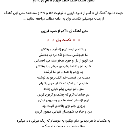
دانلود آهنگ جدید
حمید فرزین با نام ان تا آدم
جهت دانلود آهنگ ان تا آدم از حمید فرزین با کیفیت ۱۲۸ و ۳۲۰ و مشاهده متن این آهنگ
از رسانه موسیقی نکست وان به ادامه مطلب مراجعه نمائید …
متن آهنگ ان تا آدم از حمید فرزین :
♫ ♫
نکست وان
♫ ♫
ان تا ادم اومد توی زندگیم و رفتش
اما هیچکس مث تو لگد نزد ب بختش
من تورو از دل و جون میخواستم بی احساس
شاید الان نه اما پشیمون میشی به وقتش
بد بودم با همه با تو اما فرشته
دست من نیست خدا تقدیرمو بد نوشته
شایدم دل شکوندم که اینجوری تنهام
منو با تو نبینن برام خیلی زشته
دم چشمات گرم که چشمامو گریون کردی
توی ازدحام غصه ها من و حیرون کردی
یروزی جام توی بالاشهر قلبت بود
من و حالا ب شهرستان تنهایی مهمون کردی
به عکسات با هر دیدنی دلم میگیره به دوستام که زنگ میزنی دلم میگیره
اصلا بیخود و بی جهت دلم میگیره