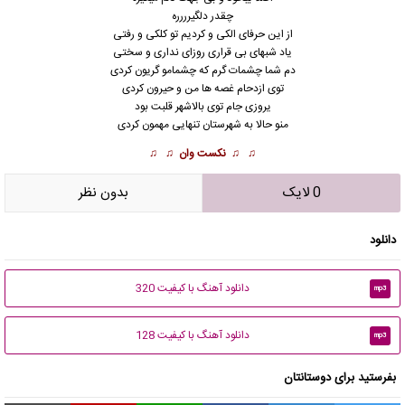
چقدر دلگیرررره
از این حرفای الکی و کردیم تو کلکی و رفتی
یاد شبهای بی قراری روزای نداری و سختی
دم شما چشمات گرم که چشمامو گریون کردی
توی ازدحام غصه ها من و حیرون کردی
یروزی جام توی بالاشهر قلبت بود
منو حالا به شهرستان تنهایی مهمون کردی
♫ ♫
نکست وان
♫ ♫
0 لایک
بدون نظر
دانلود
دانلود آهنگ با کیفیت 320
mp3
دانلود آهنگ با کیفیت 128
mp3
بفرستید برای دوستانتان