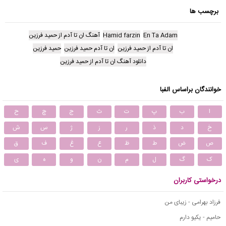
برچسب ها
En Ta Adam
Hamid farzin
آهنگ ان تا آدم از حمید فرزین
ان تا آدم از حمید فرزین
ان تا آدم حمید فرزین
حمید فرزین
دانلود آهنگ ان تا آدم از حمید فرزین
خوانندگان براساس الفبا
ا
ب
پ
ت
ث
ج
چ
ح
خ
د
ذ
ر
ز
ژ
س
ش
ص
ض
ط
ظ
ع
غ
ف
ق
ک
گ
ل
م
ن
و
ه
ی
درخواستی کاربران
فرزاد بهرامی - زیبای من
حامیم - یکیو دارم