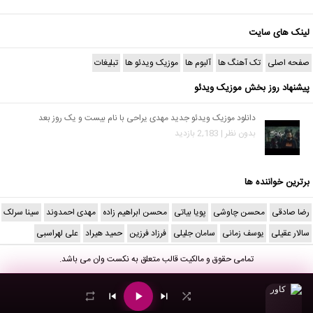
لینک های سایت
صفحه اصلی
تک آهنگ ها
آلبوم ها
موزیک ویدئو ها
تبلیغات
پیشنهاد روز بخش موزیک ویدئو
دانلود موزیک ویدئو جدید مهدی یراحی با نام بیست و یک روز بعد
بدون نظر | 2,183 بازدید
برترین خواننده ها
رضا صادقی
محسن چاوشی
پویا بیاتی
محسن ابراهیم زاده
مهدی احمدوند
سینا سرلک
سالار عقیلی
یوسف زمانی
سامان جلیلی
فرزاد فرزین
حمید هیراد
علی لهراسبی
تمامی حقوق و مالکیت قالب متعلق به
نکست وان
می باشد.