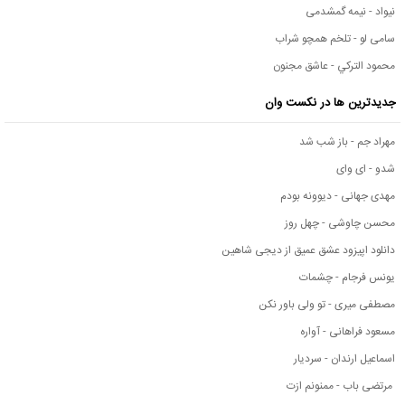
نیواد - نیمه گمشدمی
سامی لو - تلخم همچو شراب
محمود التركي - عاشق مجنون
جدیدترین ها در نکست وان
مهراد جم - باز شب شد
شدو - ای وای
مهدی جهانی - دیوونه بودم
محسن چاوشی - چهل روز
دانلود اپیزود عشق عمیق از دیجی شاهین
یونس فرجام - چشمات
مصطفی میری - تو ولی باور نکن
مسعود فراهانی - آواره
اسماعیل ارندان - سردیار
مرتضی باب - ممنونم ازت