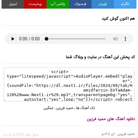
تلگرام
توییتر
فیسبوک
واتس آپ
پینترست
ایمیل
هم اکنون گوش کنید
کد پخش این آهنگ در سایت و وبلاگ شما
تک آهنگ ها
،
حمید فرزین
،
غمگین
دانلود آهنگ های حمید فرزین
حمید فرزین - ان تا آدم
بدون نظر | 2,234 بازدید