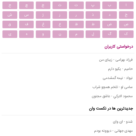
ا
ب
پ
ت
ث
ج
چ
ح
خ
د
ذ
ر
ز
ژ
س
ش
ص
ض
ط
ظ
ع
غ
ف
ق
ک
گ
ل
م
ن
و
ه
ی
درخواستی کاربران
فرزاد بهرامی - زیبای من
حامیم - یکیو دارم
نیواد - نیمه گمشدمی
سامی لو - تلخم همچو شراب
محمود التركي - عاشق مجنون
جدیدترین ها در نکست وان
شدو - ای وای
مهدی جهانی - دیوونه بودم