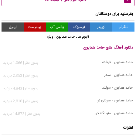
بفرستید برای دوستانتان
تلگرام
توییتر
فیسبوک
واتس آپ
پینترست
ایمیل
آلبوم ها
،
حامد همایون
،
ویژه
دانلود آهنگ های حامد همایون
حامد همایون - فرشته
بدون نظر | 1,066 بازدید
حامد همایون - سحر
بدون نظر | 2,353 بازدید
حامد همایون - سوگند
بدون نظر | 4,843 بازدید
حامد همایون - سودای تو
بدون نظر | 2,818 بازدید
حامد همایون - منو نگاه کن
بدون نظر | 14,872 بازدید
نظرات