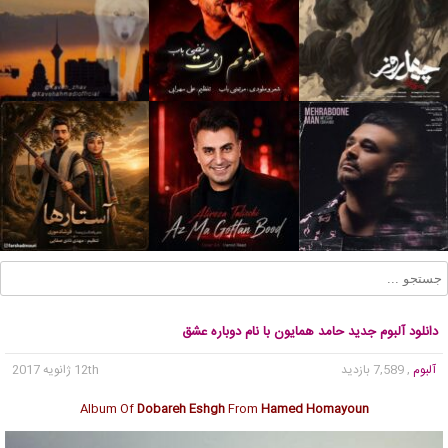
دانلود آلبوم جدید حامد همایون با نام دوباره عشق
آلبوم
, 7,589 بازدید
12th ژانویه 2017
Album Of
Dobareh Eshgh
From
Hamed Homayoun