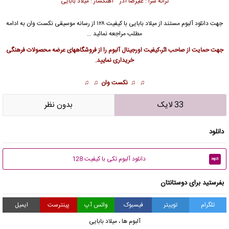
ترانه سرا : علیرضا آذر آهنگساز : میلاد بابایی
جهت
دانلود آلبوم
مستند از
میلاد بابایی
با کیفیت ۱۲۸ از رسانه موسیقی نکست وان به ادامه
مطلب مراجعه نمائید …
جهت حمایت از صاحب اثر،کیفیت اورجینال آلبوم را از فروشگاههای عرضه محصولات فرهنگی
خریداری نمایید.
♫ ♫
نکست وان
♫ ♫
33 لایک
بدون نظر
دانلود
دانلود آلبوم تکی با کیفیت 128
mp3
بفرستید برای دوستانتان
تلگرام
توییتر
فیسبوک
واتس آپ
پینترست
ایمیل
آلبوم ها
،
میلاد بابایی