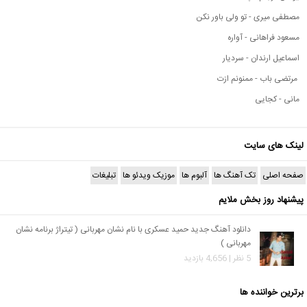
مصطفی میری - تو ولی باور نکن
مسعود فراهانی - آواره
اسماعیل ارندان - سردیار
مرتضی باب - ممنونم ازت
مانی - کجایی
لینک های سایت
صفحه اصلی
تک آهنگ ها
آلبوم ها
موزیک ویدئو ها
تبلیغات
پیشنهاد روز بخش ملایم
دانلود آهنگ جدید حمید عسکری با نام نشان مهربانی ( تیتراژ برنامه نشان
مهربانی )
5 نظر | 4,656 بازدید
برترین خواننده ها