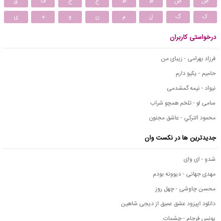
ص
ض
ط
ظ
ع
غ
ف
ق
ک
گ
ل
م
ن
و
ه
ی
درخواستی کاربران
فرزاد بهرامی - زیبای من
حامیم - یکیو دارم
نیواد - نیمه گمشدمی
سامی لو - تلخم همچو شراب
محمود التركي - عاشق مجنون
جدیدترین ها در نکست وان
شدو - ای وای
مهدی جهانی - دیوونه بودم
محسن چاوشی - چهل روز
دانلود اپیزود عشق عمیق از دیجی شاهین
یونس فرجام - چشمات