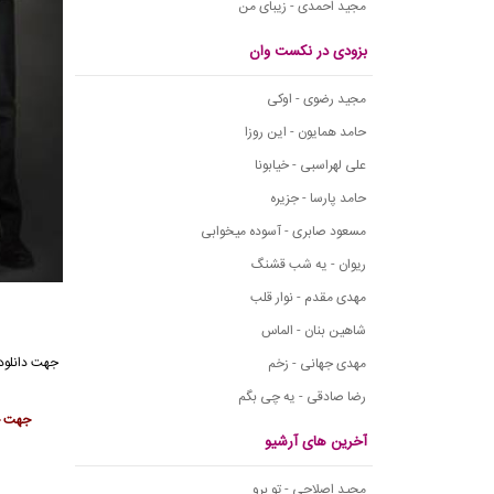
مجید احمدی - زیبای من
بزودی در نکست وان
مجید رضوی - اوکی
حامد همایون - این روزا
علی لهراسبی - خیابونا
حامد پارسا - جزیره
مسعود صابری - آسوده میخوابی
ریوان - یه شب قشنگ
مهدی مقدم - نوار قلب
شاهین بنان - الماس
جهت
دانلود
مهدی جهانی - زخم
رضا صادقی - یه چی بگم
جهت حم
آخرین های آرشیو
مجید اصلاحی - تو برو