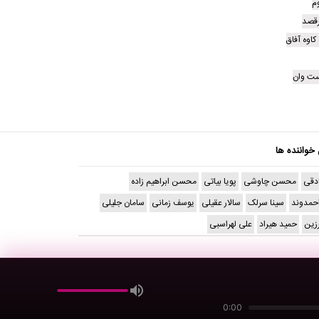
وم
یرقصد
کاوه آفاق
ت وان
 خواننده ها
دقی
محسن چاوشی
پویا بیاتی
محسن ابراهیم زاده
حمدوند
سینا سرلک
سالار عقیلی
یوسف زمانی
سامان جلیلی
رزین
حمید هیراد
علی لهراسبی
0:00