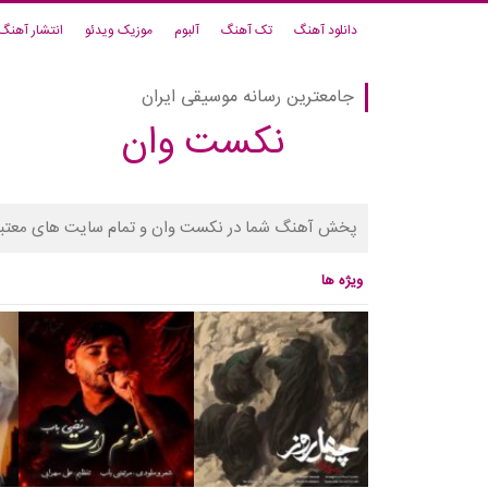
دانلود آهنگ
تک آهنگ
آلبوم
موزیک ویدئو
انتشار آهنگ
جامعترین رسانه موسیقی ایران
نکست وان
پخش آهنگ شما در نکست وان و تمام سایت های معتبر
ویژه ها