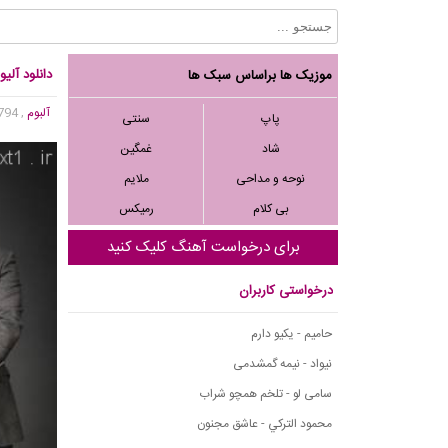
دانلود آلیو
موزیک ها براساس سبک ها
آلبوم
, 1,794 بازدید
پاپ
سنتی
شاد
غمگین
نوحه و مداحی
ملایم
بی کلام
رمیکس
برای درخواست آهنگ کلیک کنید
درخواستی کاربران
حامیم - یکیو دارم
نیواد - نیمه گمشدمی
سامی لو - تلخم همچو شراب
محمود التركي - عاشق مجنون