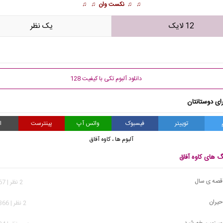
♫ ♫
نکست وان
♫ ♫
12 لایک
يک نظر
دانلود آلبوم تکی با کیفیت 128
ای دوستانتان
توییتر
فیسبوک
واتس آپ
پینترست
ا
آلبوم ها
،
کاوه آفاق
گ های کاوه آفاق
- قصه ی سال
2 نظر | 6,667 بازدید
 حیران
2 نظر | 28,366 بازدید
- سرزمین خورشید