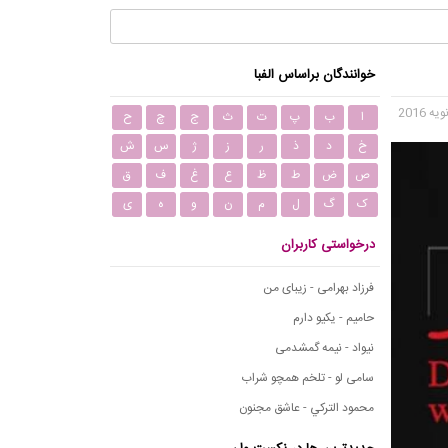
خوانندگان براساس الفبا
ا
ب
پ
ت
ث
ج
چ
ح
خ
د
ذ
ر
ز
ژ
س
ش
ص
ض
ط
ظ
ع
غ
ف
ق
ک
گ
ل
م
ن
و
ه
ی
درخواستی کاربران
فرزاد بهرامی - زیبای من
حامیم - یکیو دارم
نیواد - نیمه گمشدمی
سامی لو - تلخم همچو شراب
محمود التركي - عاشق مجنون