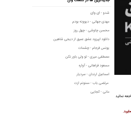
جدیدترین ها در نکست وان
شدو - ای وای
مهدی جهانی - دیوونه بودم
محسن چاوشی - چهل روز
دانلود اپیزود عشق عمیق از دیجی شاهین
یونس فرجام - چشمات
مصطفی میری - تو ولی باور نکن
مسعود فراهانی - آواره
اسماعیل ارندان - سردیار
مرتضی باب - ممنونم ازت
مانی - کجایی
راجعه نمائید
ایید.