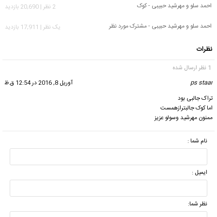
احمد سلو و مهرشید حبیبی - کوک
2 نظر | 20,690 بازدید
احمد سلو و مهرشید حبیبی - مشترک مورد نظر
يک نظر | 17,911 بازدید
نظرات
1 نظر ارسال شده
ps staar
گفت:
آوریل 8, 2016 در 12:54 ق.ظ
تراک جالبی بود
اما کوک جالبترازهمست
ممنون مهرشید وسولو عزیز
نام شما :
ایمیل :
نظر شما: