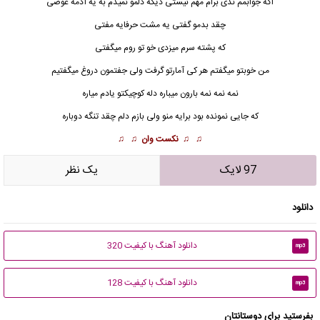
اگه جوابمم ندی برام مهم نیستی دیگه دلمو نمیدم به یه آدمه عوضی
چقد بدمو گفتی یه مشت حرفایه مفتی
که پشته سرم میزدی خو تو روم میگفتی
من خوبتو میگفتم هر کی آمارتو گرفت ولی جفتمون دروغ میگفتیم
نمه نمه نمه بارون میباره دله کوچیکتو یادم میاره
که جایی نمونده بود برایه منو ولی بازم دلم چقد تنگه دوباره
♫ ♫
نکست وان
♫ ♫
97 لایک
يک نظر
دانلود
دانلود آهنگ با کیفیت 320
mp3
دانلود آهنگ با کیفیت 128
mp3
بفرستید برای دوستانتان