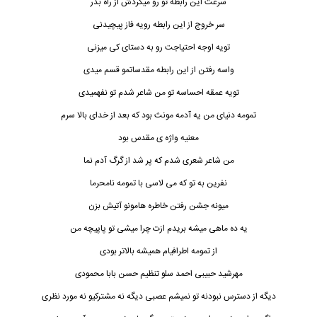
سرعت این رابطه تو رو میکردش از راه بدر
سر خروج از این رابطه رویه فاز پیچیدنی
تویه اوجه احتیاجت رو به دستای کی میزنی
واسه رفتن از این رابطه مقدساتمو قسم میدی
تویه عمقه احساسه تو من شاعر شدم تو نفهم
ی
دی
تمومه دنیای من یه آدمه مونث بود که بعد از خدای بالا سرم
معنیه واژه ی مقدس بود
من شاعر شعری شدم که پر شد از گرگ آدم نما
نفرین به تو که می لاسی با تمومه نامحرما
میونه جشن رفتن خاطره هامونو آتیش بزن
یه ده ماهی میشه بریدم ازت چرا میشی تو پاپیچه من
از تمومه اطرافیام همیشه بالاتر بودی
مهرشید حبیبی احمد سلو تنظیم حسن بابا محمودی
دیگه از دسترس نبودنه تو نمیشم عصبی دیگه نه مشترکیو نه مورد نظری