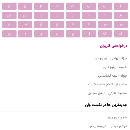
ا
ب
پ
ت
ث
ج
چ
ح
خ
د
ذ
ر
ز
ژ
س
ش
ص
ض
ط
ظ
ع
غ
ف
ق
ک
گ
ل
م
ن
و
ه
ی
درخواستی کاربران
فرزاد بهرامی - زیبای من
حامیم - یکیو دارم
نیواد - نیمه گمشدمی
سامی لو - تلخم همچو شراب
محمود التركي - عاشق مجنون
جدیدترین ها در نکست وان
شدو - ای وای
مهدی جهانی - دیوونه بودم