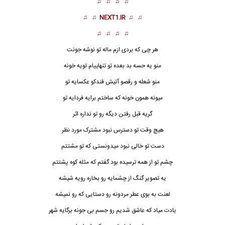
♫ ♫ ♫ ♫
♫ ♫
NEXT1.IR
♫ ♫
♫ ♫ ♫ ♫
هر چی که بردی ازم ماله تو نوشه جونت
منو یه حسه بد بعده تو تنهاییام تویه خونه
منو شعله و رقصو آتیش فندکو عکسایه تو
میونه همون خونه که ساختم برایه فردایه تو
گریه قبل رفتن دیگه رو تو نداره اثر
هیچ وقت تو دسترس نبود مشترک مورد نظر
دست تو خالی نبود میدونستی که تو مشتتم
چشم تو از همه ترسیده بود گفتم که مثله کوه پشتتم
یه تصویر گنگ از چشمایه رو بخاره رویه شیشه
لعنت به بوی عطر مردونه رو دستایی که رو نمیشه
یادت میاد که عاشق شدیم رو جسم بی جونه برگایه شهر