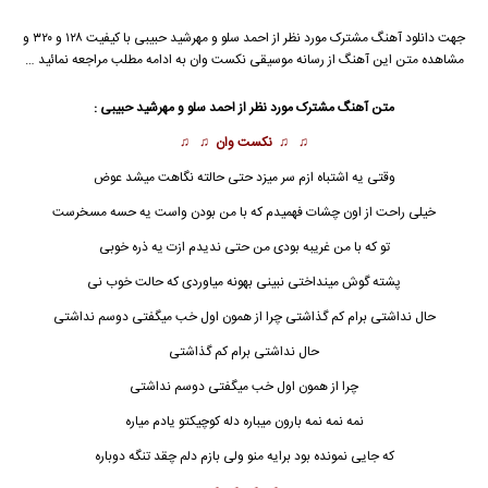
جهت دانلود آهنگ مشترک مورد نظر از
احمد سلو
و
مهرشید حبیبی
با کیفیت ۱۲۸ و ۳۲۰ و
مشاهده متن این آهنگ از رسانه موسیقی نکست وان به ادامه مطلب مراجعه نمائید …
متن آهنگ مشترک مورد نظر از احمد سلو و مهرشید حبیبی :
♫ ♫
نکست وان
♫ ♫
وقتی یه اشتباه ازم سر میزد حتی حالته نگاهت میشد عوض
خیلی راحت از اون چشات فهمیدم که با من بودن واست یه حسه مسخرست
تو که با من غریبه بودی من حتی ندیدم ازت یه ذره خوبی
پشته گوش مینداختی نبینی بهونه میاوردی که حالت خوب نی
حال نداشتی برام کم گذاشتی چرا از همون اول خب میگفتی دوسم نداشتی
حال ند
ا
شتی برام کم گذاشتی
چرا از همون اول خب میگفتی دوسم نداشتی
نمه نمه نمه بارون میباره دله کوچیکتو یادم میاره
که جایی نمونده بود برایه منو ولی بازم دلم چقد تنگه دوباره