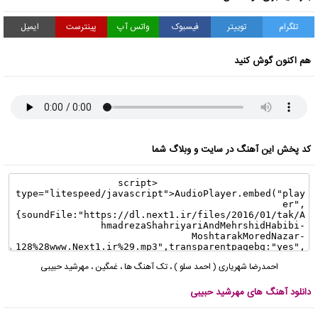
تلگرام
توییتر
فیسبوک
واتس آپ
پینترست
ایمیل
هم اکنون گوش کنید
کد پخش این آهنگ در سایت و وبلاگ شما
احمدرضا شهریاری ( احمد سلو )
،
تک آهنگ ها
،
غمگین
،
مهرشید حبیبی
دانلود آهنگ های مهرشید حبیبی