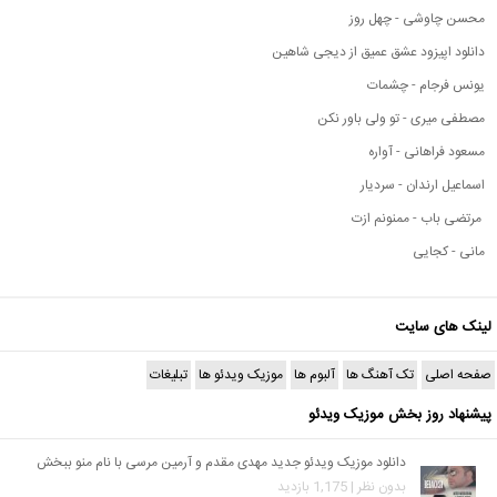
محسن چاوشی - چهل روز
دانلود اپیزود عشق عمیق از دیجی شاهین
یونس فرجام - چشمات
مصطفی میری - تو ولی باور نکن
مسعود فراهانی - آواره
اسماعیل ارندان - سردیار
مرتضی باب - ممنونم ازت
مانی - کجایی
لینک های سایت
صفحه اصلی
تک آهنگ ها
آلبوم ها
موزیک ویدئو ها
تبلیغات
پیشنهاد روز بخش موزیک ویدئو
دانلود موزیک ویدئو جدید مهدی مقدم و آرمین مرسی با نام منو ببخش
بدون نظر | 1,175 بازدید