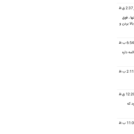
ها و جشنها ، فوق
لا بردن و
مه داره
د که