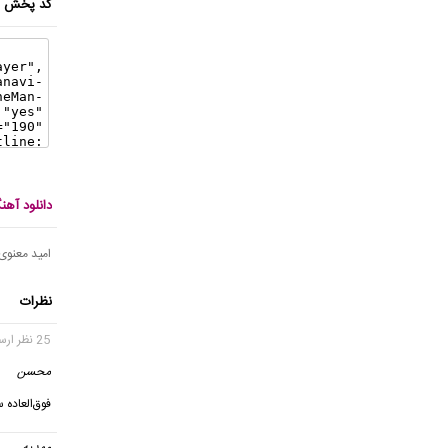
کد پخش ای
دانلود آه
امید معنوی
نظرات
25 نظر ارسال شده
محسن
فوق‌العاده