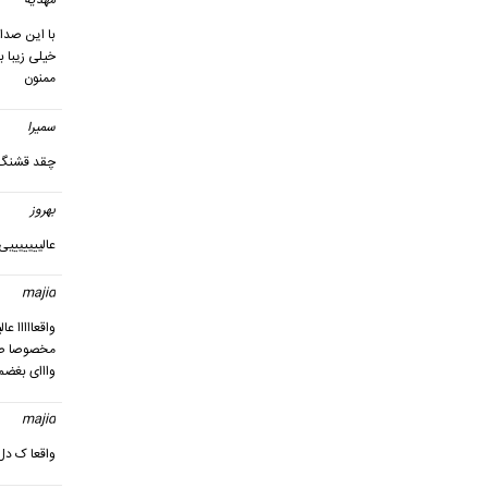
مهدیه
با این صدای
خیلی زیبا ب
ممنون
سمیرا
چقد قشنگ ب
بهروز
گ
عالیییییییی
majid
واقعااااا عال
مخصوصا 
وااای بغض
majid
واقعا ک دل 