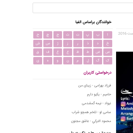
خوانندگان براساس الفبا
ا
ب
پ
ت
ث
ج
چ
ح
خ
د
ذ
ر
ز
ژ
س
ش
ص
ض
ط
ظ
ع
غ
ف
ق
ک
گ
ل
م
ن
و
ه
ی
درخواستی کاربران
فرزاد بهرامی - زیبای من
حامیم - یکیو دارم
نیواد - نیمه گمشدمی
سامی لو - تلخم همچو شراب
محمود التركي - عاشق مجنون