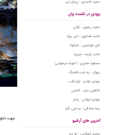
مجید احمدی - زیبای من
بزودی در نکست وان
مجید رضوی - اوکی
حامد همایون - این روزا
علی لهراسبی - خیابونا
حامد پارسا - جزیره
مسعود صابری - آسوده میخوابی
ریوان - یه شب قشنگ
مهدی مقدم - نوار قلب
شاهین بنان - الماس
مهدی جهانی - زخم
رضا صادقی - یه چی بگم
جهت دانلو
آخرین های آرشیو
مجید اصلاحی - تو برو