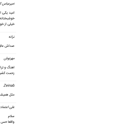
اميرعباس ك
امید یکی ا
خوشبختانه ح
خیلی از خوا
ترانه
گ
صداش عالی
مهرنوش
اهنگ و تران
زحمت کشیدن
Zeinab
مثل همیشه 
علی اعتماد
سلام
واقعا حس خ