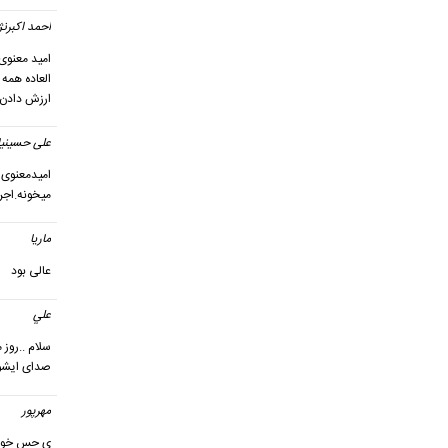
احمد اكبرنژ
العاده همه 
ارزش دادن 
علی حسینیا
امیدمعنوی ا
میخونه.اجر
ماریا
گ
عالی بود
علي
گف
سلام ..روز 
صدای ایشون
مهرپور
ی حس خوب ز