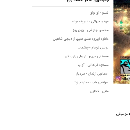
جدیدترین ها در نکست وان
شدو - ای وای
مهدی جهانی - دیوونه بودم
محسن چاوشی - چهل روز
دانلود اپیزود عشق عمیق از دیجی شاهین
یونس فرجام - چشمات
مصطفی میری - تو ولی باور نکن
مسعود فراهانی - آواره
اسماعیل ارندان - سردیار
مرتضی باب - ممنونم ازت
مانی - کجایی
رسانه موسیقی