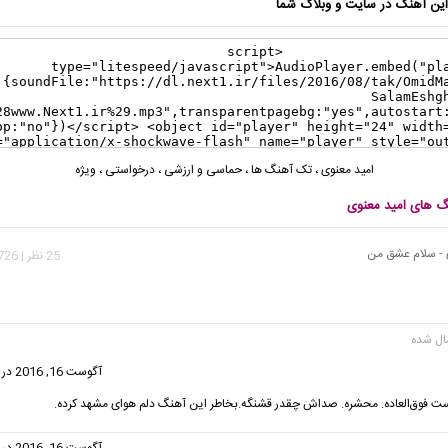
ن آهنگ در سایت و وبلاگ شما
امید معنوی
،
تک آهنگ ها
،
حماسی و ارزشی
،
درخواستی
،
ویژه
نگ های امید معنوی
 - سلام عشق من
25 نظر | 41,726 بازدید
گفت:
آگوست 16, 2016 در 2:54 ب.ظ
 ست فوق‌العاده. محشره. صداش چقدر قشنگه.بخاطر این آهنگ دلم هوای مشهد کرده.