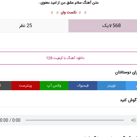
متن آهنگ سلام عشق من از
امید معنوی
:
♫ ♫
نکست وان
♫ ♫
568 لایک
25 نظر
دانلود آهنگ با کیفیت 128
ای دوستانتان
توییتر
فیسبوک
واتس آپ
پینترست
ا
گوش کنید