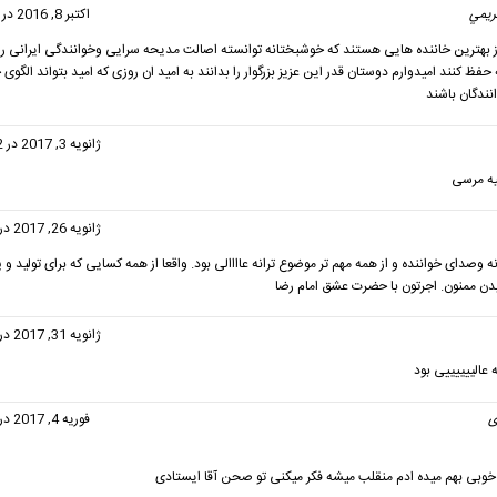
ريمي
گفت:
اکتبر 8, 2016 در 7:14 ب.ظ
ز بهترین خاننده هایی هستند که خوشبختانه توانسته اصالت مدیحه سرایی وخوانندگی ایرانی را
فظ کنند امیدوارم دوستان قدر این عزیز بزرگوار را بدانند به امید ان روزی که امید بتواند الگوی 
نندگان باشند
فت:
ژانویه 3, 2017 در 11:02 ق.ظ
ه مرسی
گفت:
ژانویه 26, 2017 در 4:35 ق.ظ
ه وصدای خواننده و از همه مهم تر موضوع ترانه عاااالی بود. واقعا از همه کسایی که برای تولید
 ممنون. اجرتون با حضرت عشق امام رضا
گفت:
ژانویه 31, 2017 در 5:13 ق.ظ
عالییییییی بود
ی
گفت:
فوریه 4, 2017 در 4:48 ق.ظ
وبی بهم میده ادم منقلب میشه فکر میکنی تو صحن آقا ایستادی