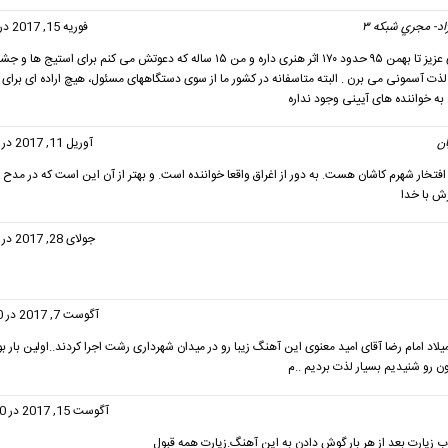
اد- مجري شبكه ٣
گفت:
فوریه 15, 2017 در 2:37 ق.ظ
امید معنوی عزیز تا بهمن ٩۵ حدود ١٧٠ اثر هنری داره و من ١۵ ساله که دعوتش می کنم برای استیج 
لذت آسمونی می برن . البته متاسفانه در کشور ما از سوی دستگاههای مسئول، هیچ اراده ای برای با
به خواننده های آیینی وجود نداره
ن
گفت:
آوریل 11, 2017 در 6:54 ب.ظ
فتخار شهرم کاشان هست. به دور از اغراق واقعا خواننده است. و بهتر از آن این است که در مدح ائ
ش با خدا
فت:
جولای 28, 2017 در 2:11 ب.ظ
ت:
آگوست 7, 2017 در 12:20 ق.ظ
میلاد امام رضا آقای امید معنوی این آهنگ زیبا رو در میدان شهرداری رشت اجرا کردند..اولین بار بو
 رو شنیدیم بسیار لذت بردیم ..م
گفت:
آگوست 15, 2017 در 11:00 ب.ظ
یارت بعد از هر بار گوش دادن به این آهنگ.زیارت همه قبول