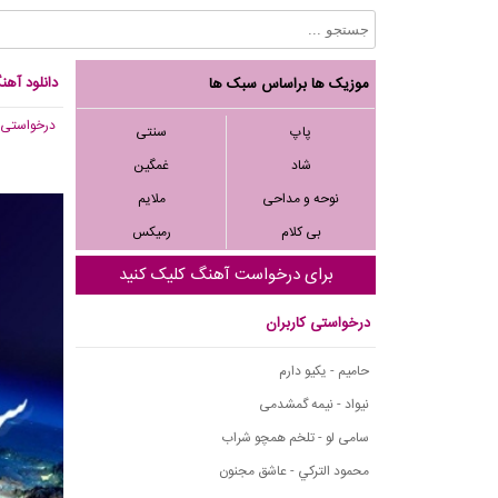
دانلود آهن
موزیک ها براساس سبک ها
درخواستی
,
پاپ
سنتی
شاد
غمگین
نوحه و مداحی
ملایم
بی کلام
رمیکس
برای درخواست آهنگ کلیک کنید
درخواستی کاربران
حامیم - یکیو دارم
نیواد - نیمه گمشدمی
سامی لو - تلخم همچو شراب
محمود التركي - عاشق مجنون