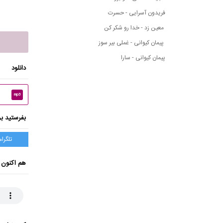
فریدون آسرایی - حسرت
معین زد - خدا رو شکر کن
پیمان کیوانی - غملی بیر سوز
پیمان کیوانی - سارا
دانلود
mp3
بفرستید بر
تلگرام
هم اکنون 