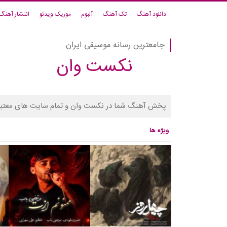
دانلود آهنگ
تک آهنگ
آلبوم
موزیک ویدئو
انتشار آهنگ
جامعترین رسانه موسیقی ایران
نکست وان
پخش آهنگ شما در نکست وان و تمام سایت های معتبر
ویژه ها