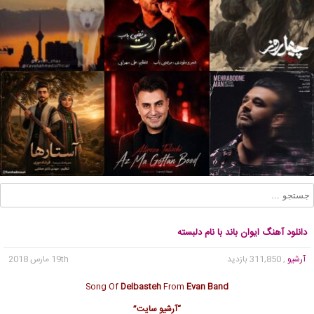
دانلود آهنگ ایوان باند با نام دلبسته
آرشیو
, 311,850 بازدید
19th مارس 2018
Song Of
Delbasteh
From
Evan Band
“آرشیو سایت”