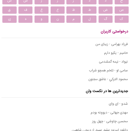
خ
د
ذ
ر
ز
ژ
س
ش
ص
ض
ط
ظ
ع
غ
ف
ق
ک
گ
ل
م
ن
و
ه
ی
درخواستی کاربران
فرزاد بهرامی - زیبای من
حامیم - یکیو دارم
نیواد - نیمه گمشدمی
سامی لو - تلخم همچو شراب
محمود التركي - عاشق مجنون
جدیدترین ها در نکست وان
شدو - ای وای
مهدی جهانی - دیوونه بودم
محسن چاوشی - چهل روز
دانلود اپیزود عشق عمیق از دیجی شاهین