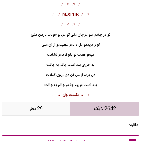
♫ ♫ ♫ ♫
♫ ♫
NEXT1.IR
♫ ♫
♫ ♫ ♫ ♫
تو در چشم منو در جان منی تو دردیو خودت درمان منی
تو را دیدمو
دل
دادمو فهمیدمو از آن منی
میخواهمت تو بگو از نامو نشانت
بد جوری بند است جانم به جانت
دل برده از من آن دو ابروی کمانت
بند است عزیزم چقدر جانم به جانت
♫ ♫
نکست وان
♫ ♫
2642 لایک
29 نظر
دانلود