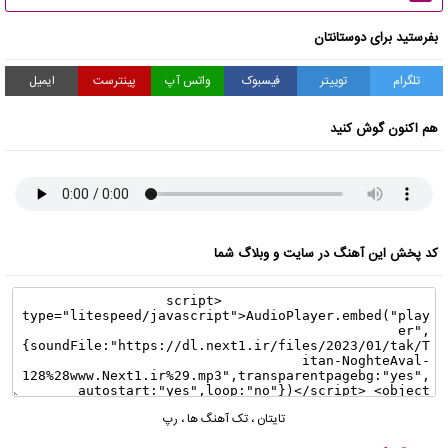
بفرستید برای دوستانتان
تلگرام
توییتر
فیسبوک
واتس آپ
پینترست
ایمیل
هم اکنون گوش کنید
کد پخش این آهنگ در سایت و وبلاگ شما
تایتان
،
تک آهنگ ها
،
رپ