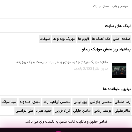
مرتضی باب - ممنونم ازت
لینک های سایت
صفحه اصلی
تک آهنگ ها
آلبوم ها
موزیک ویدئو ها
تبلیغات
پیشنهاد روز بخش موزیک ویدئو
دانلود موزیک ویدئو جدید مهدی یراحی با نام بیست و یک روز بعد
بدون نظر | 2,183 بازدید
برترین خواننده ها
رضا صادقی
محسن چاوشی
پویا بیاتی
محسن ابراهیم زاده
مهدی احمدوند
سینا سرلک
سالار عقیلی
یوسف زمانی
سامان جلیلی
فرزاد فرزین
حمید هیراد
علی لهراسبی
تمامی حقوق و مالکیت قالب متعلق به
نکست وان
می باشد.