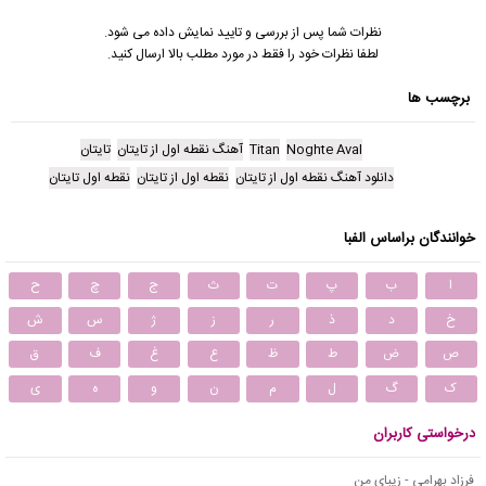
نظرات شما پس از بررسی و تایید نمایش داده می شود.
لطفا نظرات خود را فقط در مورد مطلب بالا ارسال کنید.
برچسب ها
Noghte Aval
Titan
آهنگ نقطه اول از تایتان
تایتان
دانلود آهنگ نقطه اول از تایتان
نقطه اول از تایتان
نقطه اول تایتان
خوانندگان براساس الفبا
ا
ب
پ
ت
ث
ج
چ
ح
خ
د
ذ
ر
ز
ژ
س
ش
ص
ض
ط
ظ
ع
غ
ف
ق
ک
گ
ل
م
ن
و
ه
ی
درخواستی کاربران
فرزاد بهرامی - زیبای من