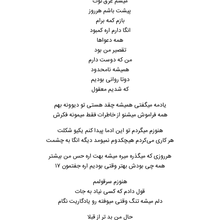
میشم غرق توت
پیشت باشم هرروز
بازم کمه برام
انگا دارم اره کمبود
همه دعواها
تقصیر من بود
من که دوست دارم
همیشه نامحدود
دوتا روانی بودیم
که شدیم معقول
یادمه میگفتی همیشه چقد هستی تو دیوونه بهم
همه فراموش میشنو از خاطرات فقط میمونه فکرش
هنوزم میگردم تو این ادما پیدا کنم یکیو شکلت
هر کاری می‌کردم هیچکدوم نمیومد دیگه انگا به چشمت
هرروزی که میگذره میره میشه بهت اره حس من بیشتر
همه چی بودش بهتر وقتی بودیم اره جفتمون ۱۷
هنوزم سرقولمم
قول دادم که کسی نیاد به جات
دلم میشه تنگ وقتی میوفته رو یادگاریت نگام
حال من بد تر از قبلا