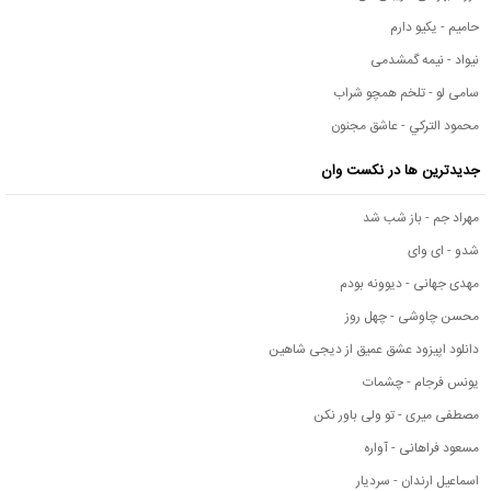
حامیم - یکیو دارم
نیواد - نیمه گمشدمی
سامی لو - تلخم همچو شراب
محمود التركي - عاشق مجنون
جدیدترین ها در نکست وان
مهراد جم - باز شب شد
شدو - ای وای
مهدی جهانی - دیوونه بودم
محسن چاوشی - چهل روز
دانلود اپیزود عشق عمیق از دیجی شاهین
یونس فرجام - چشمات
مصطفی میری - تو ولی باور نکن
مسعود فراهانی - آواره
اسماعیل ارندان - سردیار