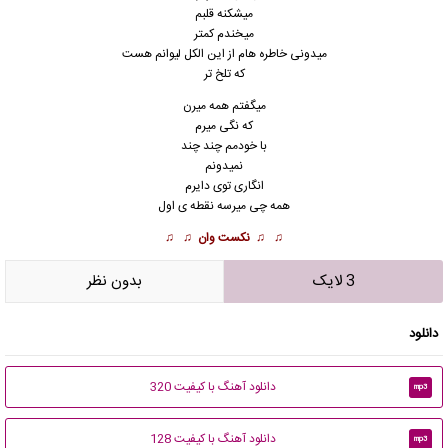
میشکنه قلبم
میخندم کمتر
میدونی خاطره هام از این الکل لیوانم هست
که تلخ تر
میگفتم همه میرن
که نگی میرم
با خودمم چند چند
نمیدونم
انگاری توی دایرم
همه چی میرسه نقطه ی اول
♫ ♫
نکست وان
♫ ♫
3 لایک
بدون نظر
دانلود
دانلود آهنگ با کیفیت 320
mp3
دانلود آهنگ با کیفیت 128
mp3