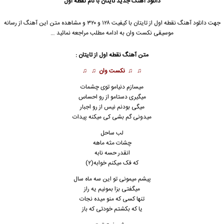
دانلود آهنگ جدید
تایتان با نام نقطه اول
جهت دانلود آهنگ نقطه اول از تایتان با کیفیت ۱۲۸ و ۳۲۰ و مشاهده متن این آهنگ از رسانه
موسیقی نکست وان به ادامه مطلب مراجعه نمائید …
متن آهنگ نقطه اول از تایتان :
♫ ♫
نکست وان
♫ ♫
میسازم دنیامو توی چشمات
میگیری دستامو از رو احساس
میگی بودنم نیس از رو اجبار
میدونی گم بشی کی میکنه پیدات
لب ساحل
چشات مثه ماهه
انقدر حسه نابه
که فک میکنم خوابه(۲)
پیشم میمونی تو این سه ماه سال
میگفتی بزا بمونیم یه راز
تنها کسی که منو میده نجات
یا که بکشتم خودتی که باز