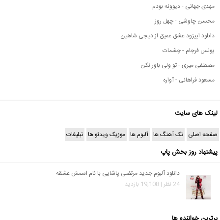
مهدی جهانی - دیوونه بودم
محسن چاوشی - چهل روز
دانلود اپیزود عشق عمیق از دیجی شاهین
یونس فرجام - چشمات
مصطفی میری - تو ولی باور نکن
مسعود فراهانی - آواره
لینک های سایت
صفحه اصلی
تک آهنگ ها
آلبوم ها
موزیک ویدئو ها
تبلیغات
پیشنهاد روز بخش پاپ
دانلود آلبوم جدید مرتضی پاشایی با نام اسمش عشقه
24 نظر | 19,108 بازدید
برترین خواننده ها