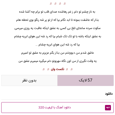
♫ ♫ ♫ ♫
به ناز چشم تو دلم ز غم رهاشده صدای قلب تو برام چه آشنا شده
بذار که عاشقت بمونه تا ابد نگام بیا که از تو پر شه رنگو بوی لحظه هام
سکوت سرده ساعتای تلخ بی کسی به عشق اینکه عاقبت یه روزی میرسی
به عشق اینکه باشه با تو تک تک شبام بیا که رد شه این هوای ابریه چشام
بیا که رد شه این هوای ابریه چشام …
عاشق
شدم من دیوونتم من بذار بگم عزیزم به عشق تو اسیرم
یه وقت نگیری از من اون نگاه مهربونو دلم میگیره میمیرم عشق من
♫ ♫
نکست وان
♫ ♫
57 لایک
بدون نظر
دانلود
دانلود آهنگ با کیفیت 320
mp3