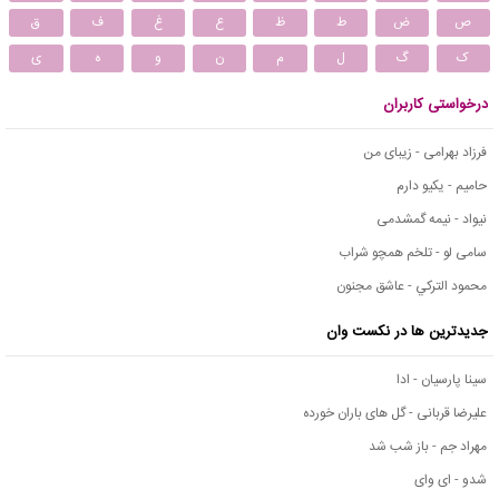
ص
ض
ط
ظ
ع
غ
ف
ق
ک
گ
ل
م
ن
و
ه
ی
درخواستی کاربران
فرزاد بهرامی - زیبای من
حامیم - یکیو دارم
نیواد - نیمه گمشدمی
سامی لو - تلخم همچو شراب
محمود التركي - عاشق مجنون
جدیدترین ها در نکست وان
سینا پارسیان - ادا
علیرضا قربانی - گل های باران خورده
مهراد جم - باز شب شد
شدو - ای وای