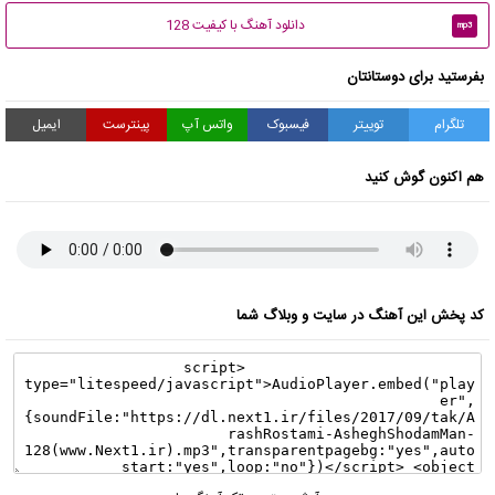
دانلود آهنگ با کیفیت 128
mp3
بفرستید برای دوستانتان
تلگرام
توییتر
فیسبوک
واتس آپ
پینترست
ایمیل
هم اکنون گوش کنید
کد پخش این آهنگ در سایت و وبلاگ شما