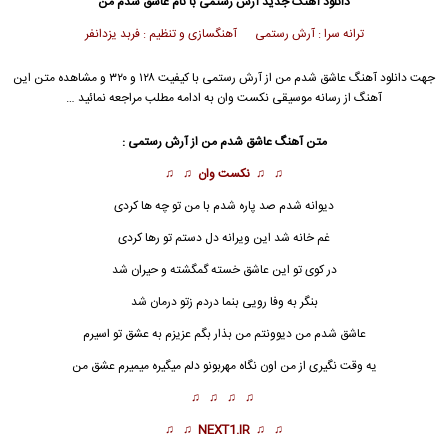
دانلود آهنگ جدید
آرش رستمی
با نام عاشق شدم من
ترانه سرا : آرش رستمی آهنگسازی و تنظیم : فربد یزدانفر
جهت دانلود آهنگ عاشق شدم من از
آرش رستمی
با کیفیت ۱۲۸ و ۳۲۰ و مشاهده متن این
آهنگ از رسانه موسیقی نکست وان به ادامه مطلب مراجعه نمائید …
متن آهنگ عاشق شدم من از
آرش رستمی
:
♫ ♫
نکست وان
♫ ♫
دیوانه شدم صد پاره شدم با من تو چه ها کردی
غم خانه شد این ویرانه دل دستم تو رها کردی
در کوی تو این عاشق خسته گمگشته و حیران شد
بنگر به وفا رویی بنما دردم زتو درمان شد
عاشق
شدم من دیوونتم من بذار بگم عزیزم به عشق تو اسیرم
یه وقت نگیری از من اون نگاه مهربونو دلم میگیره میمیرم عشق من
♫ ♫ ♫ ♫
♫ ♫
NEXT1.IR
♫ ♫