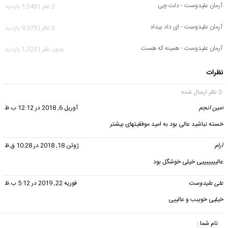
آرمان علیدوست - دلت چی
2 نظر | 1,348 بازدید
آرمان علیدوست - ای داد بیداد
3 نظر | 9,579 بازدید
آرمان علیدوست - همینه که هست
بدون نظر | 1,320 بازدید
نظرات
3 نظر ارسال شده
امین انجم
گفت:
آوریل 6, 2018 در 12:12 ب.ظ
خسته نباشید عالی بود به امید موفقیتهای بیشتر
آرام
گفت:
ژوئن 18, 2018 در 10:28 ق.ظ
عالیییییییی خیلی خوشگل بود
علی علیدوست
گفت:
فوریه 22, 2019 در 5:12 ب.ظ
خیلیی خوببب و عالییی
نام شما :