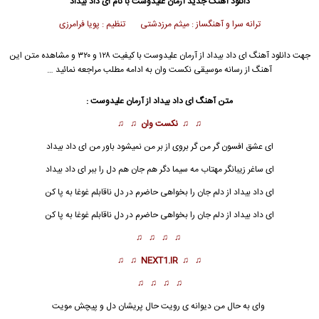
دانلود آهنگ جدید
آرمان علیدوست
با نام ای داد بیداد
ترانه سرا و آهنگساز : میثم مرزدشتی تنظیم : پویا فرامرزی
جهت دانلود آهنگ ای داد بیداد از
آرمان علیدوست
با کیفیت ۱۲۸ و ۳۲۰ و مشاهده متن این
آهنگ از رسانه موسیقی نکست وان به ادامه مطلب مراجعه نمائید …
متن آهنگ ای داد بیداد از
آرمان علیدوست
:
♫ ♫
نکست وان
♫ ♫
ای عشق افسون گر من گر بروی از بر من نمیشود باور من ای داد بیداد
ای ساغر زیبانگر مهتاب مه سیما دگر هم جان هم دل را ببر ای داد بیداد
ای داد بیداد از دلم جان را بخواهی حاضرم در دل ناقابلم غوغا به پا کن
ای داد بیداد
از دلم جان را بخواهی حاضرم در دل ناقابلم غوغا به پا کن
♫ ♫ ♫ ♫
♫ ♫
NEXT1.IR
♫ ♫
♫ ♫ ♫ ♫
وای به حال من دیوانه ی رویت حال پریشان دل و پیچش مویت