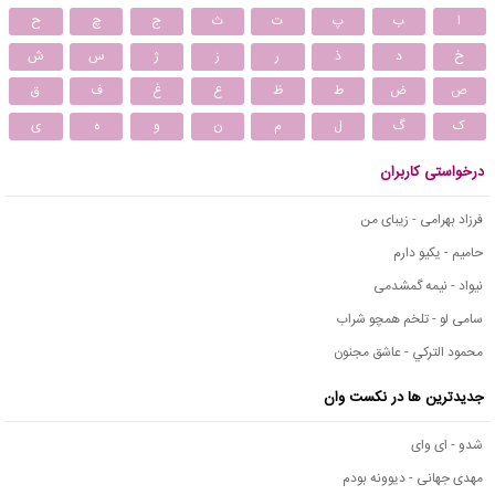
ا
ب
پ
ت
ث
ج
چ
ح
خ
د
ذ
ر
ز
ژ
س
ش
ص
ض
ط
ظ
ع
غ
ف
ق
ک
گ
ل
م
ن
و
ه
ی
درخواستی کاربران
فرزاد بهرامی - زیبای من
حامیم - یکیو دارم
نیواد - نیمه گمشدمی
سامی لو - تلخم همچو شراب
محمود التركي - عاشق مجنون
جدیدترین ها در نکست وان
شدو - ای وای
مهدی جهانی - دیوونه بودم