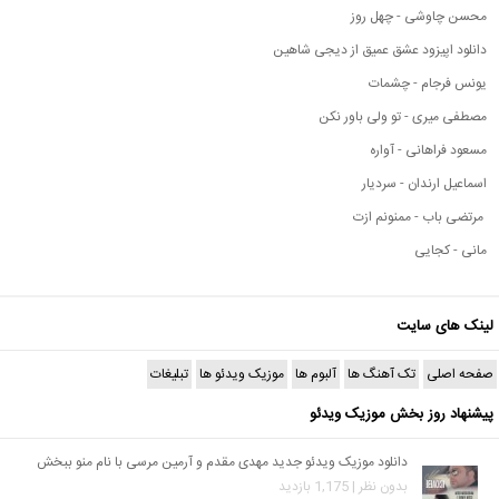
محسن چاوشی - چهل روز
دانلود اپیزود عشق عمیق از دیجی شاهین
یونس فرجام - چشمات
مصطفی میری - تو ولی باور نکن
مسعود فراهانی - آواره
اسماعیل ارندان - سردیار
مرتضی باب - ممنونم ازت
مانی - کجایی
لینک های سایت
صفحه اصلی
تک آهنگ ها
آلبوم ها
موزیک ویدئو ها
تبلیغات
پیشنهاد روز بخش موزیک ویدئو
دانلود موزیک ویدئو جدید مهدی مقدم و آرمین مرسی با نام منو ببخش
بدون نظر | 1,175 بازدید