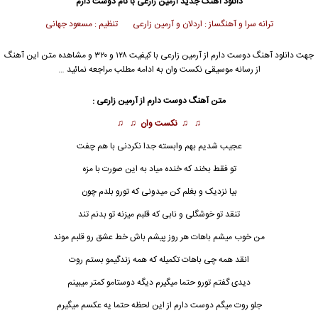
دانلود آهنگ جدید
آرمین زارعی
با نام دوست دارم
ترانه سرا و آهنگساز : اردلان و آرمین زارعی تنظیم : مسعود جهانی
جهت دانلود آهنگ دوست دارم از
آرمین زارعی
با کیفیت ۱۲۸ و ۳۲۰ و مشاهده متن این آهنگ
از رسانه موسیقی نکست وان به ادامه مطلب مراجعه نمائید …
متن آهنگ
دوست دارم
از
آرمین زارعی
:
♫ ♫
نکست وان
♫ ♫
عجیب شدیم بهم وابسته جدا نکردنی با هم چفت
تو فقط بخند که خنده میاد به این صورت با مزه
بیا نزدیک و بغلم کن میدونی که تورو بلدم چون
تنقد تو خوشگلی و نابی که قلبم میزنه تو بدنم تند
من خوب میشم باهات هر روز پیشم باش خط عشق رو قلبم موند
انقد همه چی باهات تکمیله که همه زندگیمو بستم روت
دیدی گفتم تورو حتما میگیرم دیگه دوستامو کمتر میبینم
جلو روت میگم دوست دارم از این لحظه حتما یه عکسم میگیرم