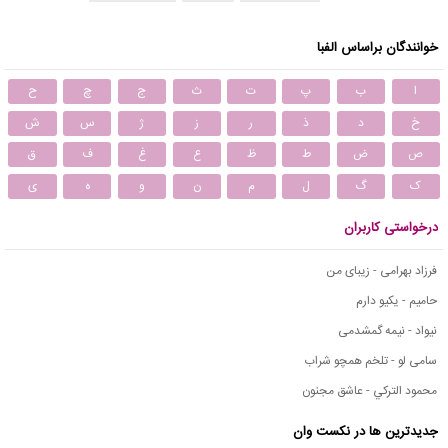
خوانندگان براساس الفبا
ا
ب
پ
ت
ث
ج
چ
ح
خ
د
ذ
ر
ز
ژ
س
ش
ص
ض
ط
ظ
ع
غ
ف
ق
ک
گ
ل
م
ن
و
ه
ی
درخواستی کاربران
فرزاد بهرامی - زیبای من
حامیم - یکیو دارم
نیواد - نیمه گمشدمی
سامی لو - تلخم همچو شراب
محمود التركي - عاشق مجنون
جدیدترین ها در نکست وان