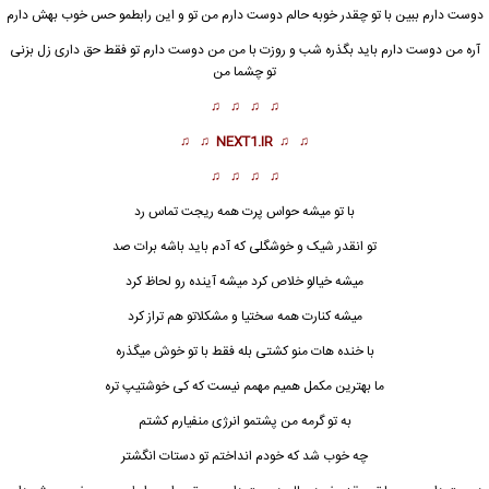
دوست دارم
ببین با تو چقدر خوبه حالم دوست دارم من تو و این رابطمو حس خوب بهش دارم
آره من دوست دارم باید بگذره شب و روزت با من من دوست دارم تو فقط حق داری زل بزنی
تو چشما من
♫ ♫ ♫ ♫
♫ ♫
NEXT1.IR
♫ ♫
♫ ♫ ♫ ♫
با تو میشه حواس پرت همه ریجت تماس رد
تو انقدر شیک و خوشگلی که آدم باید باشه برات صد
میشه خیالو خلاص کرد میشه آینده رو لحاظ کرد
میشه کنارت همه سختیا و مشکلاتو هم تراز کرد
با خنده هات منو کشتی بله فقط با تو خوش میگذره
ما بهترین مکمل همیم مهمم نیست که کی خوشتیپ تره
به تو گرمه من پشتمو انرژی منفیارم کشتم
چه خوب شد که خودم انداختم تو دستات انگشتر