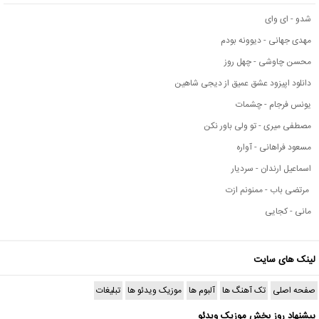
شدو - ای وای
مهدی جهانی - دیوونه بودم
محسن چاوشی - چهل روز
دانلود اپیزود عشق عمیق از دیجی شاهین
یونس فرجام - چشمات
مصطفی میری - تو ولی باور نکن
مسعود فراهانی - آواره
اسماعیل ارندان - سردیار
مرتضی باب - ممنونم ازت
مانی - کجایی
لینک های سایت
صفحه اصلی
تک آهنگ ها
آلبوم ها
موزیک ویدئو ها
تبلیغات
پیشنهاد روز بخش موزیک ویدئو