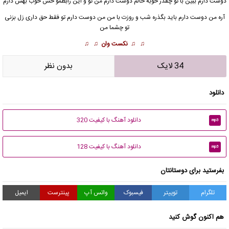
دوست دارم
ببین با تو چقدر خوبه حالم دوست دارم من تو و این رابطمو حس خوب بهش دارم
آره من دوست دارم باید بگذره شب و روزت با من من دوست دارم تو فقط حق داری زل بزنی
تو چشما من
♫ ♫
نکست وان
♫ ♫
34 لایک
بدون نظر
دانلود
دانلود آهنگ با کیفیت 320
mp3
دانلود آهنگ با کیفیت 128
mp3
بفرستید برای دوستانتان
تلگرام
توییتر
فیسبوک
واتس آپ
پینترست
ایمیل
هم اکنون گوش کنید