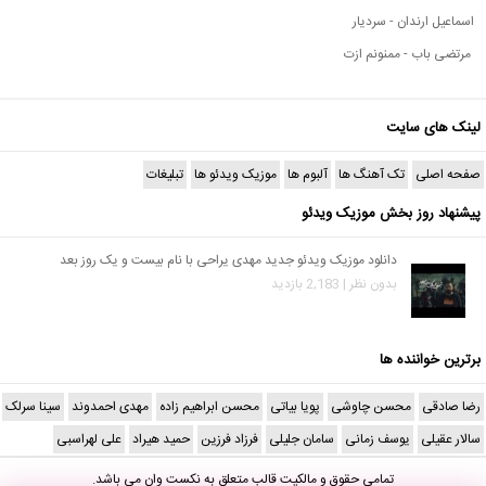
اسماعیل ارندان - سردیار
مرتضی باب - ممنونم ازت
لینک های سایت
صفحه اصلی
تک آهنگ ها
آلبوم ها
موزیک ویدئو ها
تبلیغات
پیشنهاد روز بخش موزیک ویدئو
دانلود موزیک ویدئو جدید مهدی یراحی با نام بیست و یک روز بعد
بدون نظر | 2,183 بازدید
برترین خواننده ها
رضا صادقی
محسن چاوشی
پویا بیاتی
محسن ابراهیم زاده
مهدی احمدوند
سینا سرلک
سالار عقیلی
یوسف زمانی
سامان جلیلی
فرزاد فرزین
حمید هیراد
علی لهراسبی
تمامی حقوق و مالکیت قالب متعلق به
نکست وان
می باشد.