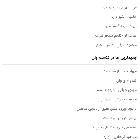
فرزاد بهرامی - زیبای من
حامیم - یکیو دارم
نیواد - نیمه گمشدمی
سامی لو - تلخم همچو شراب
محمود التركي - عاشق مجنون
جدیدترین ها در نکست وان
مهراد جم - باز شب شد
شدو - ای وای
مهدی جهانی - دیوونه بودم
محسن چاوشی - چهل روز
دانلود اپیزود عشق عمیق از دیجی شاهین
یونس فرجام - چشمات
مصطفی میری - تو ولی باور نکن
مسعود فراهانی - آواره