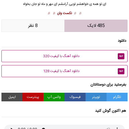
ای تو همه ی خواهشم تویی آرامشم ای مهر و ماه تو جان بخواه
♫ ♫
نکست وان
♫ ♫
485 لایک
8 نظر
دانلود
دانلود آهنگ با کیفیت 320
mp3
دانلود آهنگ با کیفیت 128
mp3
بفرستید برای دوستانتان
تلگرام
توییتر
فیسبوک
واتس آپ
پینترست
ایمیل
هم اکنون گوش کنید