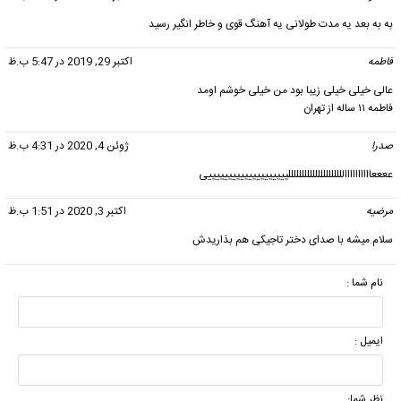
به به بعد یه مدت طولانی یه آهنگ قوی و خاطر انگیر رسید
فاطمه
گفت:
اکتبر 29, 2019 در 5:47 ب.ظ
عالی خیلی خیلی زیبا بود من خیلی خوشم اومد
فاطمه ۱۱ ساله از تهران
صدرا
گفت:
ژوئن 4, 2020 در 4:31 ب.ظ
ععععاااااااااالللللللللللللللللللللییییییییییییییییییییی
مرضیه
گفت:
اکتبر 3, 2020 در 1:51 ب.ظ
سلام.میشه با صدای دختر تاجیکی هم بذاریدش
نام شما :
ایمیل :
نظر شما: