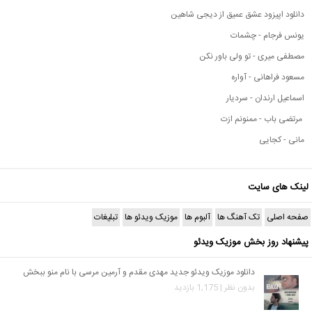
دانلود اپیزود عشق عمیق از دیجی شاهین
یونس فرجام - چشمات
مصطفی میری - تو ولی باور نکن
مسعود فراهانی - آواره
اسماعیل ارندان - سردیار
مرتضی باب - ممنونم ازت
مانی - کجایی
لینک های سایت
صفحه اصلی
تک آهنگ ها
آلبوم ها
موزیک ویدئو ها
تبلیغات
پیشنهاد روز بخش موزیک ویدئو
دانلود موزیک ویدئو جدید مهدی مقدم و آرمین مرسی با نام منو ببخش
بدون نظر | 1,175 بازدید