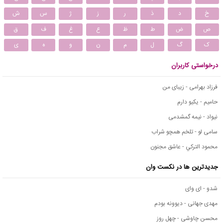
خ
د
ذ
ر
ز
ژ
س
ش
ص
ض
ط
ظ
ع
غ
ف
ق
ک
گ
ل
م
ن
و
ه
ی
درخواستی کاربران
فرزاد بهرامی - زیبای من
حامیم - یکیو دارم
نیواد - نیمه گمشدمی
سامی لو - تلخم همچو شراب
محمود التركي - عاشق مجنون
جدیدترین ها در نکست وان
شدو - ای وای
مهدی جهانی - دیوونه بودم
محسن چاوشی - چهل روز