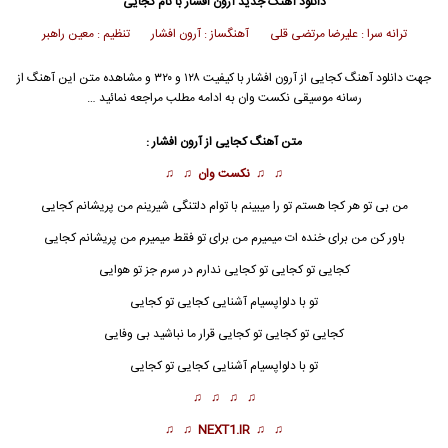
دانلود آهنگ جدید
آرون افشار با نام کجایی
ترانه سرا : علیرضا مرتضی قلی آهنگساز : آرون افشار تنظیم : معین راهبر
جهت دانلود آهنگ کجایی از آرون افشار با کیفیت ۱۲۸ و ۳۲۰ و مشاهده متن این آهنگ از
رسانه موسیقی نکست وان به ادامه مطلب مراجعه نمائید …
متن آهنگ کجایی از آرون افشار :
♫ ♫
نکست وان
♫ ♫
من بی تو هر کجا هستم تو را میبینم با توام دلتنگی شیرینم من پریشانم کجایی
باور کن من برای خنده ات میمیرم من برای تو فقط میمیرم من پریشانم کجایی
کجایی تو کجایی تو کجایی ندارم در سرم جز تو هوایی
تو با دلواپسیام آشنایی کجایی تو کجایی
کجایی
تو کجایی تو کجایی قرار ما نباشید بی وفایی
تو با دلواپسیام آشنایی کجایی تو کجایی
♫ ♫ ♫ ♫
♫ ♫
NEXT1.IR
♫ ♫