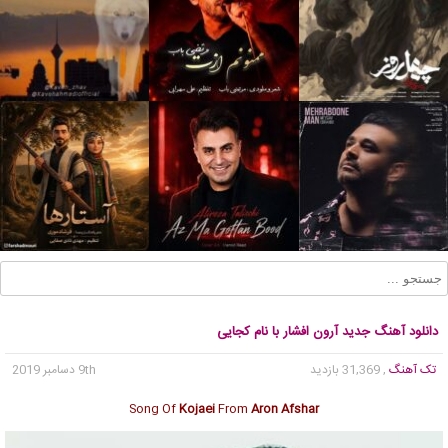
دانلود آهنگ جدید آرون افشار با نام کجایی
تک آهنگ
, 31,369 بازدید
9th دسامبر 2019
Song Of
Kojaei
From
Aron Afshar