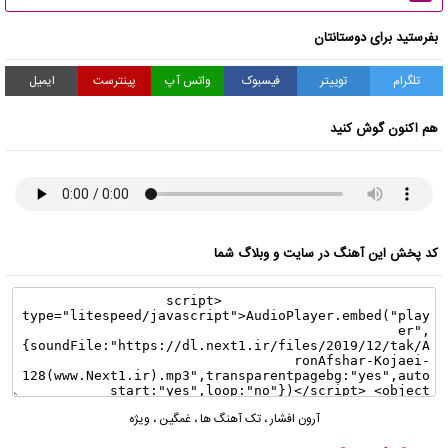
بفرستید برای دوستانتان
تلگرام
توییتر
فیسبوک
واتس آپ
پینترست
ایمیل
هم اکنون گوش کنید
کد پخش این آهنگ در سایت و وبلاگ شما
آرون افشار
،
تک آهنگ ها
،
غمگین
،
ویژه