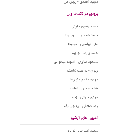
مجید احمدی - زیبای من
بزودی در نکست وان
مجید رضوی - اوکی
حامد همایون - این روزا
علی لهراسبی - خیابونا
حامد پارسا - جزیره
مسعود صابری - آسوده میخوابی
ریوان - یه شب قشنگ
مهدی مقدم - نوار قلب
شاهین بنان - الماس
مهدی جهانی - زخم
رضا صادقی - یه چی بگم
آخرین های آرشیو
مجید اصلاحی - تو برو