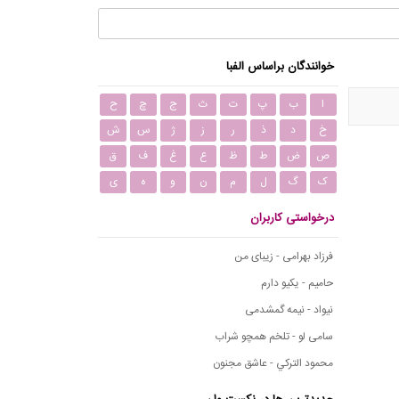
خوانندگان براساس الفبا
ا
ب
پ
ت
ث
ج
چ
ح
خ
د
ذ
ر
ز
ژ
س
ش
ص
ض
ط
ظ
ع
غ
ف
ق
ک
گ
ل
م
ن
و
ه
ی
درخواستی کاربران
فرزاد بهرامی - زیبای من
حامیم - یکیو دارم
نیواد - نیمه گمشدمی
سامی لو - تلخم همچو شراب
محمود التركي - عاشق مجنون