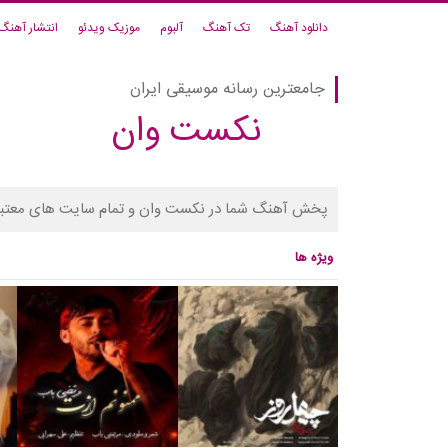
دانلود آهنگ
تک آهنگ
آلبوم
موزیک ویدئو
انتشار آهنگ
جامعترین رسانه موسیقی ایران
نکست وان
پخش آهنگ شما در نکست وان و تمام سایت های معتبر
ویژه ها