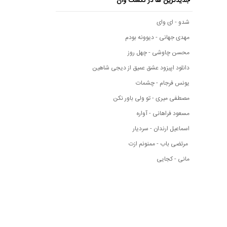
جدیدترین ها در نکست وان
شدو - ای وای
مهدی جهانی - دیوونه بودم
محسن چاوشی - چهل روز
دانلود اپیزود عشق عمیق از دیجی شاهین
یونس فرجام - چشمات
مصطفی میری - تو ولی باور نکن
مسعود فراهانی - آواره
اسماعیل ارندان - سردیار
مرتضی باب - ممنونم ازت
مانی - کجایی