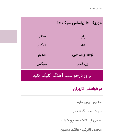
موزیک ها براساس سبک ها
پاپ
سنتی
شاد
غمگین
نوحه و مداحی
ملایم
بی کلام
رمیکس
برای درخواست آهنگ کلیک کنید
درخواستی کاربران
حامیم - یکیو دارم
نیواد - نیمه گمشدمی
سامی لو - تلخم همچو شراب
محمود التركي - عاشق مجنون