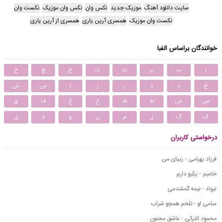
سایت دانلود آهنگ
موزیک جدید
نکس وان
نکس وان موزیک
نکست وان
نکست وان موزیک
همسری آرین یاری
همسری از آرین یاری
خوانندگان براساس الفبا
ا
ب
پ
ت
ث
ج
چ
ح
خ
د
ذ
ر
ز
ژ
س
ش
ص
ض
ط
ظ
ع
غ
ف
ق
ک
گ
ل
م
ن
و
ه
ی
درخواستی کاربران
فرزاد بهرامی - زیبای من
حامیم - یکیو دارم
نیواد - نیمه گمشدمی
سامی لو - تلخم همچو شراب
محمود التركي - عاشق مجنون