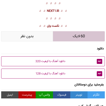
♫ ♫ ♫ ♫
♫ ♫
NEXT1.IR
♫ ♫
♫ ♫ ♫ ♫
♫ ♫
نکست وان
♫ ♫
60 لایک
بدون نظر
دانلود
دانلود آهنگ با کیفیت 320
mp3
دانلود آهنگ با کیفیت 128
mp3
بفرستید برای دوستانتان
تلگرام
توییتر
فیسبوک
واتس آپ
پینترست
ایمیل