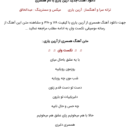
دانلود آهنگ جدید
آرین یاری با نام همسری
ترانه سرا و آهنگساز : آرین یاری میکس و مسترینگ : عبدالخالق
جهت دانلود آهنگ همسری از آرین یاری با کیفیت ۱۲۸ و ۳۲۰ و مشاهده متن این آهنگ از
رسانه موسیقی نکست وان به ادامه مطلب مراجعه نمائید …
متن آهنگ همسری از آرین یاری :
♫ ♫
نکست وان
♫ ♫
با یه عشق باحال میای
روزمون رویاییه
شب مون چه رویایه
دست تو دست قدم زنون
دلبریاییات تو بارون
چه حس و حال نابیه
حالا با هم میخونیم پای عشق هم میخونیم
همسری دلبری