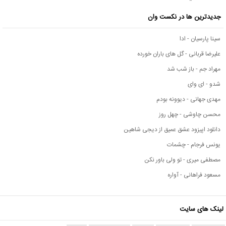
جدیدترین ها در نکست وان
سینا پارسیان - ادا
علیرضا قربانی - گل های باران خورده
مهراد جم - باز شب شد
شدو - ای وای
مهدی جهانی - دیوونه بودم
محسن چاوشی - چهل روز
دانلود اپیزود عشق عمیق از دیجی شاهین
یونس فرجام - چشمات
مصطفی میری - تو ولی باور نکن
مسعود فراهانی - آواره
لینک های سایت