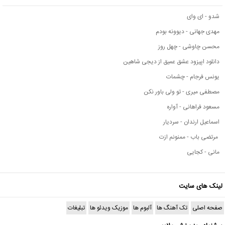
شدو - ای وای
مهدی جهانی - دیوونه بودم
محسن چاوشی - چهل روز
دانلود اپیزود عشق عمیق از دیجی شاهین
یونس فرجام - چشمات
مصطفی میری - تو ولی باور نکن
مسعود فراهانی - آواره
اسماعیل ارندان - سردیار
مرتضی باب - ممنونم ازت
مانی - کجایی
لینک های سایت
صفحه اصلی
تک آهنگ ها
آلبوم ها
موزیک ویدئو ها
تبلیغات