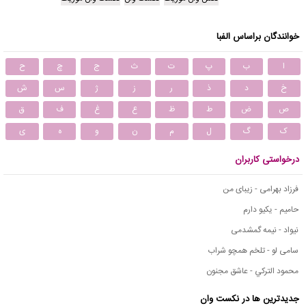
خوانندگان براساس الفبا
ا
ب
پ
ت
ث
ج
چ
ح
خ
د
ذ
ر
ز
ژ
س
ش
ص
ض
ط
ظ
ع
غ
ف
ق
ک
گ
ل
م
ن
و
ه
ی
درخواستی کاربران
فرزاد بهرامی - زیبای من
حامیم - یکیو دارم
نیواد - نیمه گمشدمی
سامی لو - تلخم همچو شراب
محمود التركي - عاشق مجنون
جدیدترین ها در نکست وان