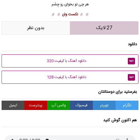
هر چی تو بخوای رو چِشَم
♫ ♫
نکست وان
♫ ♫
27 لایک
بدون نظر
دانلود
دانلود آهنگ با کیفیت 320
mp3
دانلود آهنگ با کیفیت 128
mp3
بفرستید برای دوستانتان
تلگرام
توییتر
فیسبوک
واتس آپ
پینترست
ایمیل
هم اکنون گوش کنید