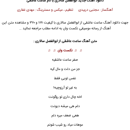
دانلود آهنگ جدید
ابوالفضل سالاری
با نام ساعت عاشقی
آهنگساز : مجتبی دربیدی تنظیم ، میکس و مسترینگ : مهدی غفاری
جهت دانلود آهنگ ساعت عاشقی از
ابوالفضل سالاری
با کیفیت ۱۲۸ و ۳۲۰ و مشاهده متن این
آهنگ از رسانه موسیقی نکست وان به ادامه مطلب مراجعه نمائید …
متن آهنگ
ساعت عاشقی
از
ابوالفضل سالاری
:
♫ ♫
نکست وان
♫ ♫
صفر ساعت عاشقیه
جز من دلت و مال کیه
نفس تویی فقط
به غیر تو آرزوچیه!
اخه چال داری تو روگونت
دلم هی میشه دیونت
هعی ضعف میره دلم
موهات میاد رو شیب شونم