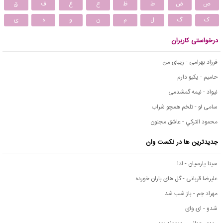
ص
ض
ط
ظ
ع
غ
ف
ق
ک
گ
ل
م
ن
و
ه
ی
درخواستی کاربران
فرزاد بهرامی - زیبای من
حامیم - یکیو دارم
نیواد - نیمه گمشدمی
سامی لو - تلخم همچو شراب
محمود التركي - عاشق مجنون
جدیدترین ها در نکست وان
سینا پارسیان - ادا
علیرضا قربانی - گل های باران خورده
مهراد جم - باز شب شد
شدو - ای وای