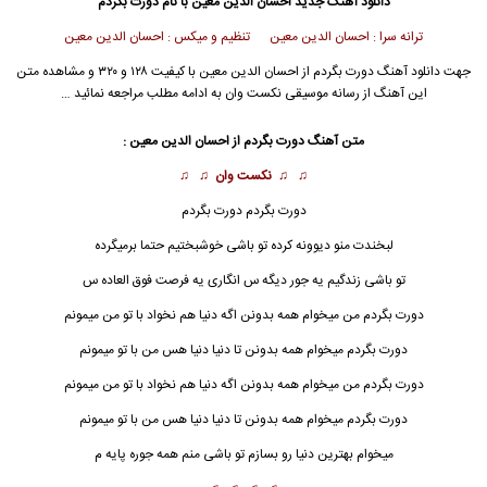
دانلود آهنگ جدید
احسان الدین معین
با نام دورت بگردم
ترانه سرا : احسان الدین معین تنظیم و میکس : احسان الدین معین
جهت دانلود آهنگ دورت بگردم از
احسان الدین معین
با کیفیت ۱۲۸ و ۳۲۰ و مشاهده متن
این آهنگ از رسانه موسیقی نکست وان به ادامه مطلب مراجعه نمائید …
متن آهنگ دورت بگردم از
احسان الدین معین
:
♫ ♫
نکست وان
♫ ♫
دورت بگردم دورت بگردم
لبخندت منو دیوونه کرده تو باشی خوشبختیم حتما برمیگرده
تو باشی زندگیم یه جور دیگه س انگاری یه فرصت فوق العاده س
دورت بگردم من میخوام همه بدونن اگه دنیا هم نخواد با تو من میمونم
دورت بگردم میخوام همه بدونن تا دنیا دنیا هس من با تو میمونم
دورت بگردم من میخوام همه بدونن
ا
گه دنیا هم نخواد با تو من میمونم
دورت بگردم میخوام همه بدونن تا دنیا دنیا هس من با تو میمونم
میخوام بهترین دنیا رو بسازم تو باشی منم همه جوره پایه م