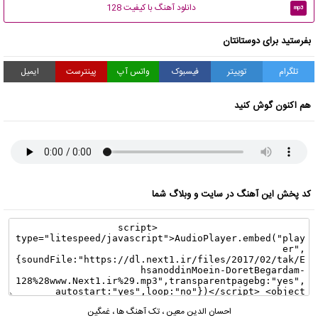
دانلود آهنگ با کیفیت 128
mp3
بفرستید برای دوستانتان
تلگرام
توییتر
فیسبوک
واتس آپ
پینترست
ایمیل
هم اکنون گوش کنید
کد پخش این آهنگ در سایت و وبلاگ شما
احسان الدین معین
،
تک آهنگ ها
،
غمگین