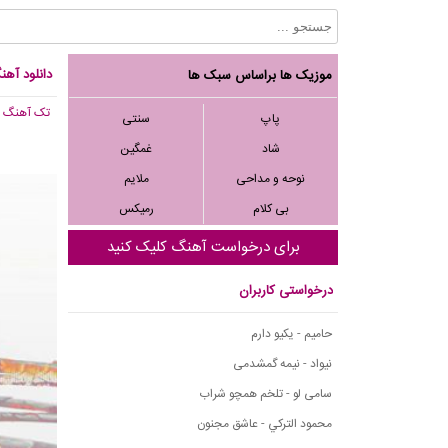
دانلود آهن
موزیک ها براساس سبک ها
تک آهنگ
, 077
پاپ
سنتی
شاد
غمگین
نوحه و مداحی
ملایم
بی کلام
رمیکس
برای درخواست آهنگ کلیک کنید
درخواستی کاربران
حامیم - یکیو دارم
نیواد - نیمه گمشدمی
سامی لو - تلخم همچو شراب
محمود التركي - عاشق مجنون