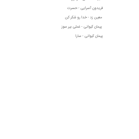
فریدون آسرایی - حسرت
معین زد - خدا رو شکر کن
پیمان کیوانی - غملی بیر سوز
پیمان کیوانی - سارا