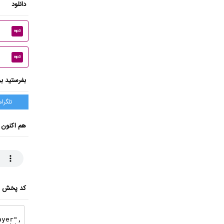
دانلود
mp3
mp3
بفرستید بر
تلگرام
هم اکنون 
کد پخش ای