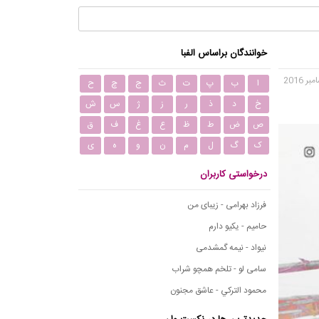
خوانندگان براساس الفبا
ا
ب
پ
ت
ث
ج
چ
ح
خ
د
ذ
ر
ز
ژ
س
ش
ص
ض
ط
ظ
ع
غ
ف
ق
ک
گ
ل
م
ن
و
ه
ی
درخواستی کاربران
فرزاد بهرامی - زیبای من
حامیم - یکیو دارم
نیواد - نیمه گمشدمی
سامی لو - تلخم همچو شراب
محمود التركي - عاشق مجنون