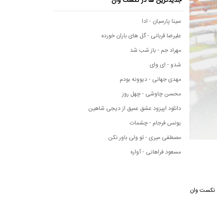
جدیدترین ها در نکست وان
سینا پارسیان - ادا
علیرضا قربانی - گل های باران خورده
مهراد جم - باز شب شد
شدو - ای وای
مهدی جهانی - دیوونه بودم
محسن چاوشی - چهل روز
دانلود اپیزود عشق عمیق از دیجی شاهین
یونس فرجام - چشمات
مصطفی میری - تو ولی باور نکن
مسعود فراهانی - آواره
سیقی نکست وان