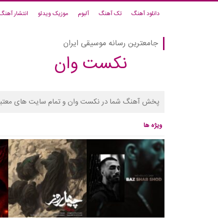
دانلود آهنگ
تک آهنگ
آلبوم
موزیک ویدئو
انتشار آهنگ
جامعترین رسانه موسیقی ایران
نکست وان
پخش آهنگ شما در نکست وان و تمام سایت های معتبر
ویژه ها