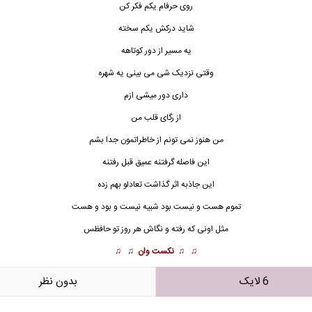
روی حرفام یکم فکر کن
شاید درکش یکم سخته
یه مسیر از دور کوتاهه
وقتی نزدیک شی می بینی یه شهره
داری دور میشی ازم
از رگای قلب من
من هنوز نمی تونم از خاطراتمون جدا بشم
این فاصله گرفتنه عمیق قبل رفتنه
این
جاذبه
اثر گذاشت تعادلو بهم زده
تموم هست و نیست بود شبیه نیست و بود و هست
مثل اونی که رفته و نگاش هر روز تو حافظس
♫ ♫
نکست وان
♫ ♫
6 لایک
بدون نظر