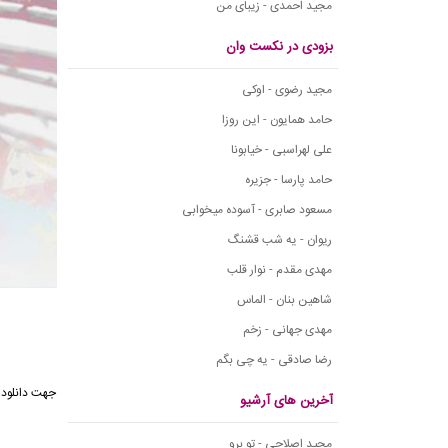
مجید احمدی - زیبای من
بزودی در نکست وان
مجید رضوی - اوکی
حامد همایون - این روزا
علی لهراسبی - خیابونا
حامد پارسا - جزیره
مسعود صابری - آسوده میخوابی
ریوان - یه شب قشنگ
مهدی مقدم - نوار قلب
شاهین بنان - الماس
مهدی جهانی - زخم
رضا صادقی - یه چی بگم
جهت دانلود 
آخرین های آرشیو
مجید اصلاحی - تو برو