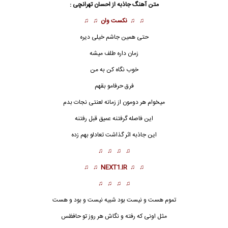
متن آهنگ جاذبه از
احسان تهرانچی
:
♫ ♫
نکست وان
♫ ♫
حتی همین جاشم خیلی دیره
زمان داره طلف میشه
خوب نگاه کن به من
فرق حرفامو بقهم
میخوام هر دومون از زمانه لعنتی نجات بدم
این فاصله گرفتنه عمیق قبل رفتنه
این
جاذبه
اثر گذاشت تعادلو بهم زده
♫ ♫ ♫ ♫
♫ ♫
NEXT1.IR
♫ ♫
♫ ♫ ♫ ♫
تموم هست و نیست بود شبیه نیست و بود و هست
مثل اونی که رفته و نگاش هر روز تو حافظس