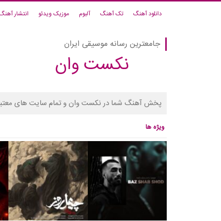
دانلود آهنگ
تک آهنگ
آلبوم
موزیک ویدئو
انتشار آهنگ
جامعترین رسانه موسیقی ایران
نکست وان
پخش آهنگ شما در نکست وان و تمام سایت های معتبر
ویژه ها