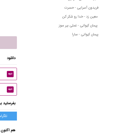
فریدون آسرایی - حسرت
معین زد - خدا رو شکر کن
پیمان کیوانی - غملی بیر سوز
پیمان کیوانی - سارا
دانلود
mp3
mp3
بفرستید بر
تلگرام
هم اکنون 