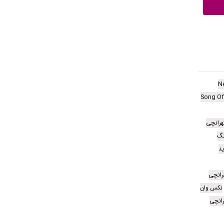
N
Song Of
هرانچی
نگ
د
هرانچی
نکس وان
رانچی