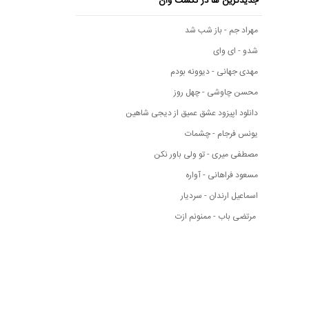
جدیدترین ها در نکست وان
مهراد جم - باز شب شد
شدو - ای وای
مهدی جهانی - دیوونه بودم
محسن چاوشی - چهل روز
دانلود اپیزود عشق عمیق از دیجی شاهین
یونس فرجام - چشمات
مصطفی میری - تو ولی باور نکن
مسعود فراهانی - آواره
اسماعیل ارندان - سردیار
مرتضی باب - ممنونم ازت