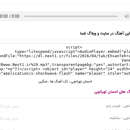
ن آهنگ در سایت و وبلاگ شما
احسان تهرانچی
،
تک آهنگ ها
،
غمگین
نگ های احسان تهرانچی
نچی - ضربدر زدم
بدون نظر | 2,155 بازدید
نچی - مشکیته
بدون نظر | 2,530 بازدید