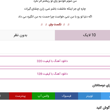
من تموم خودمو پای تو ریختم اثر نکرد
چاره ای جز اینکه عاشقت باشم نمی زارن چشای گیرات
اگه دنیا تو رو با من نمی خواست چرا حست به من انگیزه می داد
♫ ♫
نکست وان
♫ ♫
10 لایک
بدون نظر
دانلود آهنگ با کیفیت 320
دانلود آهنگ با کیفیت 128
ای دوستانتان
توییتر
فیسبوک
واتس آپ
پینترست
ا
گوش کنید