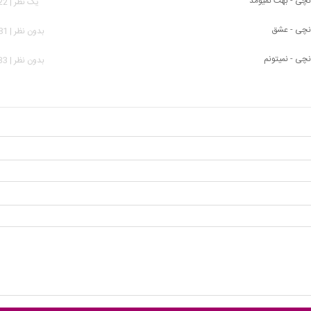
نچی - بهت نمیومد
يک نظر | 1,922 بازدید
انچی - عشق
بدون نظر | 2,481 بازدید
نچی - نمیتونم
بدون نظر | 2,233 بازدید