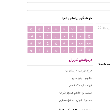
خوانندگان براساس الفبا
ا
ب
پ
ت
ث
ج
چ
ح
خ
د
ذ
ر
ز
ژ
س
ش
ص
ض
ط
ظ
ع
غ
ف
ق
ک
گ
ل
م
ن
و
ه
ی
درخواستی کاربران
موسیقی نکست
فرزاد بهرامی - زیبای من
حامیم - یکیو دارم
نیواد - نیمه گمشدمی
سامی لو - تلخم همچو شراب
محمود التركي - عاشق مجنون