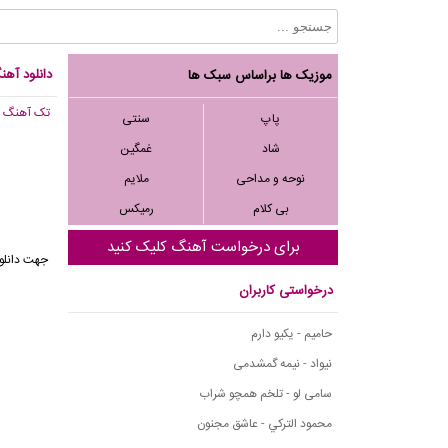
دانلود آهن
موزیک ها براساس سبک ها
تک آهنگ
, 692
پاپ
سنتی
شاد
غمگین
نوحه و مداحی
ملایم
بی کلام
رمیکس
برای درخواست آهنگ کلیک کنید
جهت دانلو
درخواستی کاربران
حامیم - یکیو دارم
نیواد - نیمه گمشدمی
سامی لو - تلخم همچو شراب
محمود التركي - عاشق مجنون