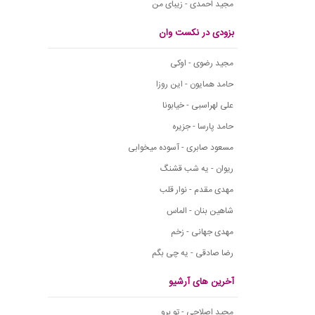
مجید احمدی - زیبای من
بزودی در نکست وان
مجید رضوی - اوکی
حامد همایون - این روزا
علی لهراسبی - خیابونا
حامد پارسا - جزیره
مسعود صابری - آسوده میخوابی
ریوان - یه شب قشنگ
مهدی مقدم - نوار قلب
شاهین بنان - الماس
مهدی جهانی - زخم
رضا صادقی - یه چی بگم
آخرین های آرشیو
مجید اصلاحی - تو برو