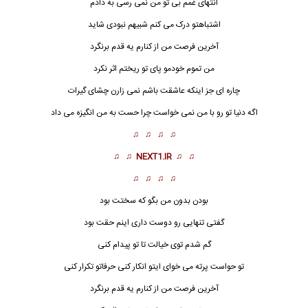
انتهای غمم بی تو من نمی رسی به دادم
اشتباهتو درک می کنم شبیهم نبودی شاید
آخرین فرصت من از کنارم یه قدم برنگرد
من تموم خودمو پای تو ریختم اثر نکرد
چاره ای جز اینکه عاشقت باشم نمی زارن چشای گیرات
اگه دنیا تو رو با من نمی خواست چرا حست به من انگیزه م
ی داد
♫ ♫ ♫ ♫
♫ ♫
NEXT1.IR
♫ ♫
♫ ♫ ♫ ♫
بودن بدون من بگو که سختت بود
گفتی تنهایی رو دوست داری اینم حقت بود
گم شدم توی خیالت تا تو پیدام کنی
تو حواست پرته می خوای ایتو انکار کنی حرفاتو تکرار کنی
آخرین فرصت من از کنارم یه قدم برنگرد