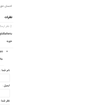
احسان حق 
نظرات
2 نظر ارسال شده
jidtaheru
خوبه
eri
عااا
نام شما :
ایمیل :
نظر شما: