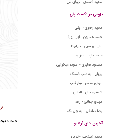
مجید احمدی - زیبای من
بزودی در نکست وان
مجید رضوی - اوکی
حامد همایون - این روزا
علی لهراسبی - خیابونا
حامد پارسا - جزیره
مسعود صابری - آسوده میخوابی
ریوان - یه شب قشنگ
مهدی مقدم - نوار قلب
شاهین بنان - الماس
مهدی جهانی - زخم
تر
رضا صادقی - یه چی بگم
جهت دانلود 
آخرین های آرشیو
مجید اصلاحی - تو برو