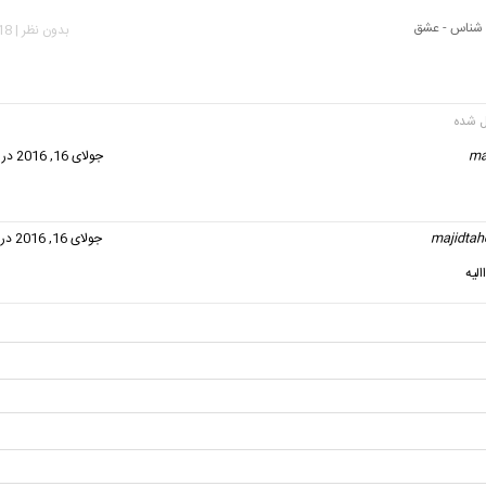
شناس - عشق
بدون نظر | 2,018 بازدید
ma
گفت:
جولای 16, 2016 در 4:00 ب.ظ
majidtah
گفت:
جولای 16, 2016 در 4:01 ب.ظ
الیه