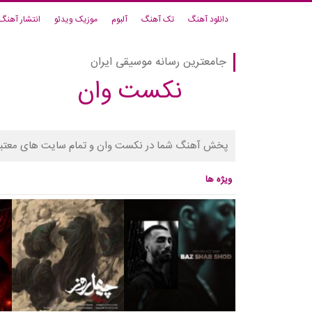
دانلود آهنگ
تک آهنگ
آلبوم
موزیک ویدئو
انتشار آهنگ
جامعترین رسانه موسیقی ایران
نکست وان
پخش آهنگ شما در نکست وان و تمام سایت های معتبر
ویژه ها