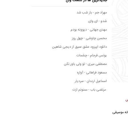
جدیدترین ها در نکست وان
مهراد جم - باز شب شد
شدو - ای وای
مهدی جهانی - دیوونه بودم
محسن چاوشی - چهل روز
دانلود اپیزود عشق عمیق از دیجی شاهین
یونس فرجام - چشمات
مصطفی میری - تو ولی باور نکن
مسعود فراهانی - آواره
اسماعیل ارندان - سردیار
مرتضی باب - ممنونم ازت
س
ز رسانه موسیقی