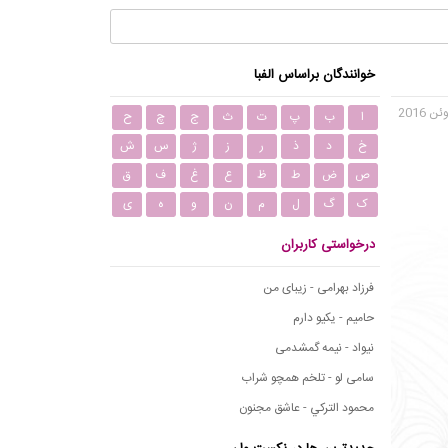
خوانندگان براساس الفبا
ا
ب
پ
ت
ث
ج
چ
ح
خ
د
ذ
ر
ز
ژ
س
ش
ص
ض
ط
ظ
ع
غ
ف
ق
ک
گ
ل
م
ن
و
ه
ی
درخواستی کاربران
فرزاد بهرامی - زیبای من
حامیم - یکیو دارم
نیواد - نیمه گمشدمی
سامی لو - تلخم همچو شراب
محمود التركي - عاشق مجنون