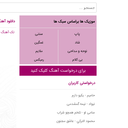
دانلود آه
موزیک ها براساس سبک ها
تک آهنگ
, 383
پاپ
سنتی
شاد
غمگین
نوحه و مداحی
ملایم
بی کلام
رمیکس
برای درخواست آهنگ کلیک کنید
درخواستی کاربران
حامیم - یکیو دارم
نیواد - نیمه گمشدمی
سامی لو - تلخم همچو شراب
محمود التركي - عاشق مجنون