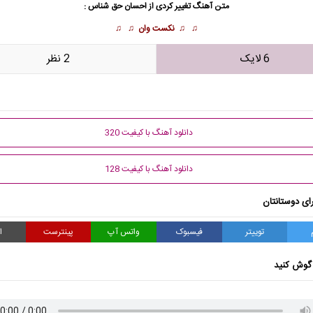
متن آهنگ تغییر کردی از
احسان حق شناس
:
♫ ♫
نکست وان
♫ ♫
6 لایک
2 نظر
دانلود آهنگ با کیفیت 320
دانلود آهنگ با کیفیت 128
ای دوستانتان
توییتر
فیسبوک
واتس آپ
پینترست
ا
گوش کنید