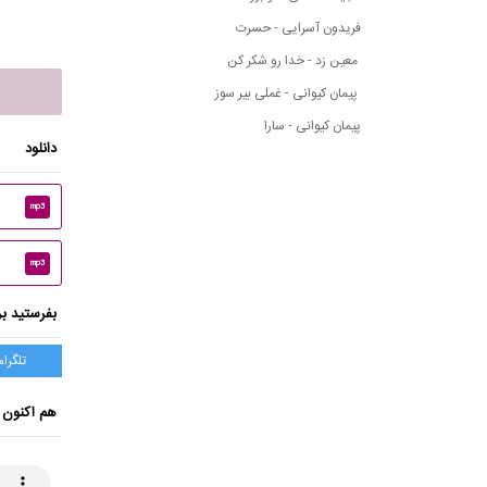
فریدون آسرایی - حسرت
معین زد - خدا رو شکر کن
پیمان کیوانی - غملی بیر سوز
پیمان کیوانی - سارا
دانلود
mp3
mp3
بفرستید بر
تلگرام
هم اکنون 