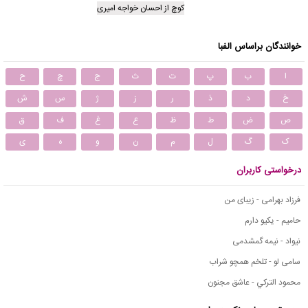
کوچ از احسان خواجه امیری
خوانندگان براساس الفبا
ا
ب
پ
ت
ث
ج
چ
ح
خ
د
ذ
ر
ز
ژ
س
ش
ص
ض
ط
ظ
ع
غ
ف
ق
ک
گ
ل
م
ن
و
ه
ی
درخواستی کاربران
فرزاد بهرامی - زیبای من
حامیم - یکیو دارم
نیواد - نیمه گمشدمی
سامی لو - تلخم همچو شراب
محمود التركي - عاشق مجنون