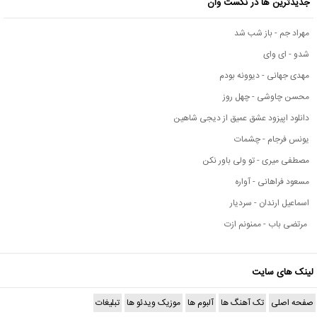
جدیدترین ها در نکست وان
مهراد جم - باز شب شد
شدو - ای وای
مهدی جهانی - دیوونه بودم
محسن چاوشی - چهل روز
دانلود اپیزود عشق عمیق از دیجی شاهین
یونس فرجام - چشمات
مصطفی میری - تو ولی باور نکن
مسعود فراهانی - آواره
اسماعیل ارندان - سردیار
مرتضی باب - ممنونم ازت
لینک های سایت
صفحه اصلی
تک آهنگ ها
آلبوم ها
موزیک ویدئو ها
تبلیغات