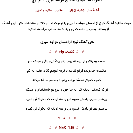
دانلود آهنگ جدید
احسان خواجه امیری
با نام کوچ
آهنگساز : وحید پویان تنظیم : سعید رضایی
جهت دانلود آهنگ کوچ از
احسان خواجه امیری
با کیفیت ۱۲۸ و ۳۲۰ و مشاهده متن این آهنگ
از رسانه موسیقی نکست وان به ادامه مطلب مراجعه نمائید …
متن آهنگ
کوچ
از
احسان خواجه امیری
:
♫ ♫
نکست وان
♫ ♫
خونه رو رفتن تو ریخته بهم از تو یادگاری باقی مونده غم
عکسای جامونده از تو شاهدن گریه آرومم نکرد حتی یه کم
کوچه
کوچتو تماشا میکنه پنجره بغضمو حاشا میکنه
تو که نیستی دیگه کی به جز خودم درو رو خستگیام وا میکنه
پیرهنم عطرتو یادش نمیره دل واسه اونکه که نخوادش نمیره
پیرهنم عطرتو یادش نمیره دل واسه اونکه که نخوادش نمیره
♫ ♫ ♫ ♫
♫ ♫
NEXT1.IR
♫ ♫