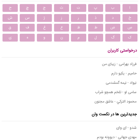
ا
ب
پ
ت
ث
ج
چ
ح
خ
د
ذ
ر
ز
ژ
س
ش
ص
ض
ط
ظ
ع
غ
ف
ق
ک
گ
ل
م
ن
و
ه
ی
درخواستی کاربران
فرزاد بهرامی - زیبای من
حامیم - یکیو دارم
نیواد - نیمه گمشدمی
سامی لو - تلخم همچو شراب
محمود التركي - عاشق مجنون
جدیدترین ها در نکست وان
شدو - ای وای
مهدی جهانی - دیوونه بودم