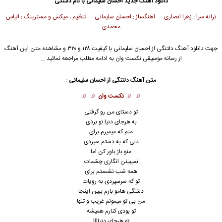
دانلود آهنگ جدید
احسان سلیمانی
با نام دلتنگی
ترانه سرا : زهرا انصاری آهنگساز : احسان سلیمانی تنظیم ، میکس و مسترینگ : الیاس
محمدی
جهت دانلود آهنگ دلتنگی از
احسان سلیمانی
با کیفیت ۱۲۸ و ۳۲۰ و مشاهده متن این آهنگ
از رسانه موسیقی نکست وان به ادامه مطلب مراجعه نمائید …
متن آهنگ دلتنگی از
احسان سلیمانی
:
♫ ♫
نکست وان
♫ ♫
تو دستای من رو گرفتی
به هرجای دنیا تو بردی
منم که میمیرم برای
دلی که به دستم سپردی
منو باز باور کن اما
نمیبینن انگاری چشمات
همه شب نشستم برای
تو که سرسپردی به رویات
دلتنگی هامو بازم ببین اینجا
من بی تو میمونم غریب و تنها
تو بودی کنارم همیشه
تو هرجای دنیاااا