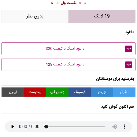
♫ ♫
نکست وان
♫ ♫
19 لایک
بدون نظر
دانلود
دانلود آهنگ با کیفیت 320
mp3
دانلود آهنگ با کیفیت 128
mp3
بفرستید برای دوستانتان
تلگرام
توییتر
فیسبوک
واتس آپ
پینترست
ایمیل
هم اکنون گوش کنید