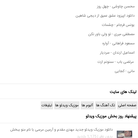
محسن چاوشی - چهل روز
دانلود اپیزود عشق عمیق از دیجی شاهین
یونس فرجام - چشمات
مصطفی میری - تو ولی باور نکن
مسعود فراهانی - آواره
اسماعیل ارندان - سردیار
مرتضی باب - ممنونم ازت
مانی - کجایی
لینک های سایت
صفحه اصلی
تک آهنگ ها
آلبوم ها
موزیک ویدئو ها
تبلیغات
پیشنهاد روز بخش موزیک ویدئو
دانلود موزیک ویدئو جدید مهدی مقدم و آرمین مرسی با نام منو ببخش
بدون نظر | 1,175 بازدید