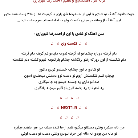
ترانه سرا ، آهنگسازی و تنظیم : احمد رضا شهریاری
جهت دانلود آهنگ تو شادی با اون از
احمدرضا شهریاری
با کیفیت ۱۲۸ و ۳۲۰ و مشاهده متن
این آهنگ از رسانه موسیقی نکست وان به ادامه مطلب مراجعه نمائید …
متن آهنگ تو شادی با اون از احمدرضا شهریاری :
♫ ♫
نکست وان
♫ ♫
دلم گرفته دوباره چشمامو نم گرفته تمومه دنیامو غم گرفته دلم گرفته
دلم شکسته از اون روز که رفتو برنگشته چشام باز تمومه شهرو گشته دلم شکسته
تو شادی با
ا
ون چشایه خستمو کردی داغون
بیچاره قلبم شکستش آروم تو دست توو دستش میخندی آسون
صدامو داری یه چشمه خیسو یه جاسیگاری
یه شعر تازه یه زخمه کاری تو قلبم میمونه یادگاری
♫ ♫ ♫ ♫
♫ ♫
NEXT1.IR
♫ ♫
♫ ♫ ♫ ♫
من دلم میگیره وقتی دستاتو میگیره قلبم از جا کنده میشه بی هوا بغضم میگیره
تو ماله من بودی نه ماله این حرفا نبودی وقتی دست تو دست اونی