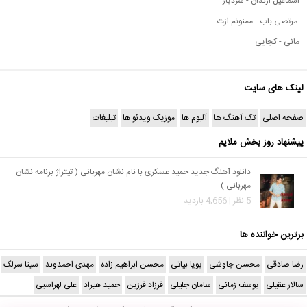
اسماعیل ارندان - سردیار
مرتضی باب - ممنونم ازت
مانی - کجایی
لینک های سایت
صفحه اصلی
تک آهنگ ها
آلبوم ها
موزیک ویدئو ها
تبلیغات
پیشنهاد روز بخش ملایم
دانلود آهنگ جدید حمید عسکری با نام نشان مهربانی ( تیتراژ برنامه نشان
مهربانی )
5 نظر | 4,656 بازدید
برترین خواننده ها
رضا صادقی
محسن چاوشی
پویا بیاتی
محسن ابراهیم زاده
مهدی احمدوند
سینا سرلک
سالار عقیلی
یوسف زمانی
سامان جلیلی
فرزاد فرزین
حمید هیراد
علی لهراسبی