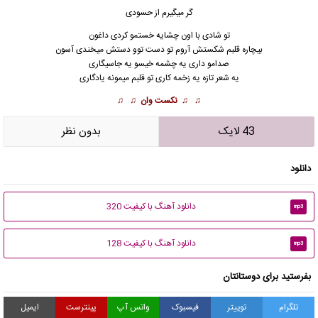
گر میگیرم از حسودی
تو شادی با اون چشایه خستمو کردی داغون
بیچاره قلبم شکستش آروم تو دست توو دستش میخندی آسون
صدامو داری یه چشمه خیسو یه جاسیگاری
یه شعر تازه یه زخمه کاری تو قلبم میمونه یادگاری
♫ ♫
نکست وان
♫ ♫
43 لایک
بدون نظر
دانلود
دانلود آهنگ با کیفیت 320
mp3
دانلود آهنگ با کیفیت 128
mp3
بفرستید برای دوستانتان
تلگرام
توییتر
فیسبوک
واتس آپ
پینترست
ایمیل