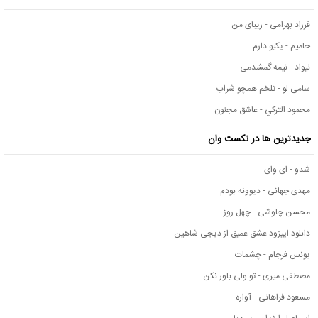
فرزاد بهرامی - زیبای من
حامیم - یکیو دارم
نیواد - نیمه گمشدمی
سامی لو - تلخم همچو شراب
محمود التركي - عاشق مجنون
جدیدترین ها در نکست وان
شدو - ای وای
مهدی جهانی - دیوونه بودم
محسن چاوشی - چهل روز
دانلود اپیزود عشق عمیق از دیجی شاهین
یونس فرجام - چشمات
مصطفی میری - تو ولی باور نکن
مسعود فراهانی - آواره