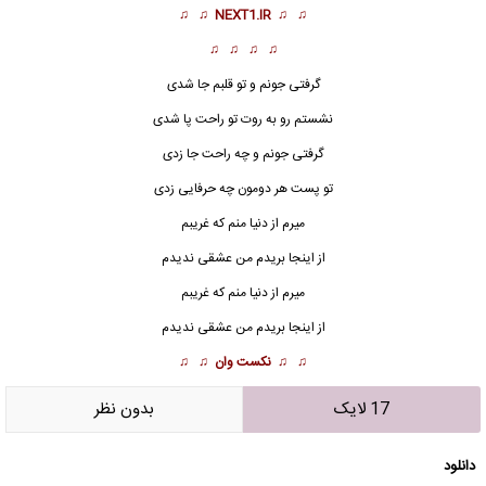
♫ ♫
NEXT1.IR
♫ ♫
♫ ♫ ♫ ♫
گرفتی جونم و تو قلبم جا شدی
نشستم رو به روت تو راحت پا شدی
گرفتی جونم و چه راحت جا زدی
تو پست هر دومون چه حرفایی زدی
میرم از دنیا منم که غریبم
از اینجا بریدم من عشقی ندیدم
میرم از دنیا منم که
غریب
م
از اینجا بریدم من عشقی ندیدم
♫ ♫
نکست وان
♫ ♫
17 لایک
بدون نظر
دانلود