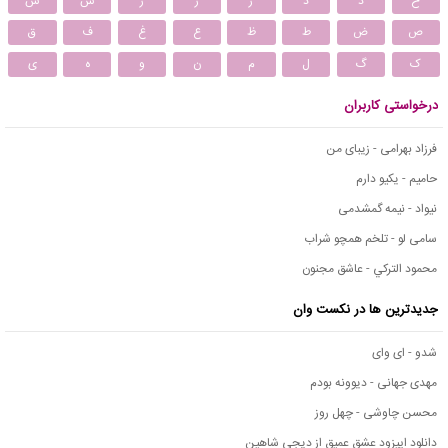
خ
د
ذ
ر
ز
ژ
س
ش
ص
ض
ط
ظ
ع
غ
ف
ق
ک
گ
ل
م
ن
و
ه
ی
درخواستی کاربران
فرزاد بهرامی - زیبای من
حامیم - یکیو دارم
نیواد - نیمه گمشدمی
سامی لو - تلخم همچو شراب
محمود التركي - عاشق مجنون
جدیدترین ها در نکست وان
شدو - ای وای
مهدی جهانی - دیوونه بودم
محسن چاوشی - چهل روز
دانلود اپیزود عشق عمیق از دیجی شاهین