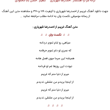
ترانه سرا و آهنگساز : احمدرضا شهریاری تنظیم : حسن بابا محمودی
جهت دانلود آهنگ غریبم از
احمدرضا شهریاری
با کیفیت ۱۲۸ و ۳۲۰ و مشاهده متن این آهنگ
از رسانه موسیقی نکست وان به ادامه مطلب مراجعه نمائید …
متن آهنگ غریبم از احمدرضا شهریاری :
♫ ♫
نکست وان
♫ ♫
سیاهی رو لبام تموم دردامه
که عمری تو دلم تموم حرفامه
همیشه این سرما میون فصل هامه
نبودت این روزها غم تو فردامه
میرم از دنیا منم که غریبم
از اینجا بریدم من عشقی ندیدم
میرم از دنیا منم که
غریب
م
از اینجا بریدم من عشقی ندیدم
♫ ♫ ♫ ♫