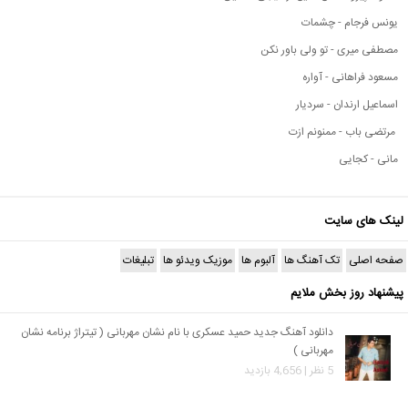
یونس فرجام - چشمات
مصطفی میری - تو ولی باور نکن
مسعود فراهانی - آواره
اسماعیل ارندان - سردیار
مرتضی باب - ممنونم ازت
مانی - کجایی
لینک های سایت
صفحه اصلی
تک آهنگ ها
آلبوم ها
موزیک ویدئو ها
تبلیغات
پیشنهاد روز بخش ملایم
دانلود آهنگ جدید حمید عسکری با نام نشان مهربانی ( تیتراژ برنامه نشان
مهربانی )
5 نظر | 4,656 بازدید