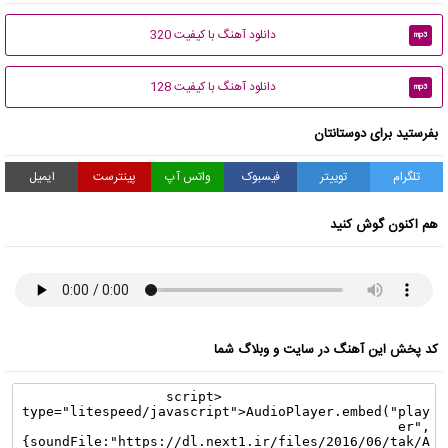
دانلود آهنگ با کیفیت 320
mp3
دانلود آهنگ با کیفیت 128
mp3
بفرستید برای دوستانتان
تلگرام
توییتر
فیسبوک
واتس آپ
پینترست
ایمیل
هم اکنون گوش کنید
کد پخش این آهنگ در سایت و وبلاگ شما