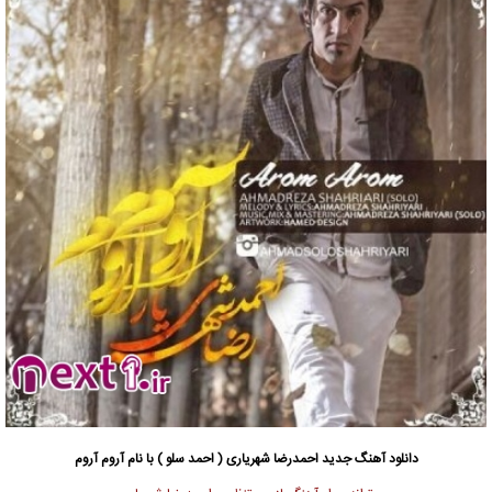
دانلود آهنگ جدید
احمدرضا شهریاری ( احمد سلو ) با نام آروم آروم