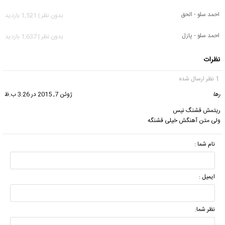
احمد سلو - الحق
بدون نظر | 1,521 بازدید
احمد سلو - پازل
بدون نظر | 1,637 بازدید
نظرات
1 نظر ارسال شده
رها
گفت:
ژوئن 7, 2015 در 3:26 ب.ظ
ریتمش قشنگ نیس
ولی متن آهنگش خیلی قشنگه
نام شما :
ایمیل :
نظر شما: