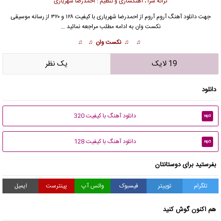
ترانه سرا ، آهنگسازی و تنظیم : احمدرضا شهریاری
جهت دانلود آهنگ آروم آروم از احمدرضا شهریاری با کیفیت ۱۲۸ و ۳۲۰ از رسانه موسیقی
نکست وان به ادامه مطلب مراجعه نمائید …
♫ ♫ نکست وان ♫ ♫
19 لایک
يک نظر
دانلود
دانلود آهنگ با کیفیت 320
mp3
دانلود آهنگ با کیفیت 128
mp3
بفرستید برای دوستانتان
تلگرام
توییتر
فیسبوک
واتس آپ
پینترست
ایمیل
هم اکنون گوش کنید