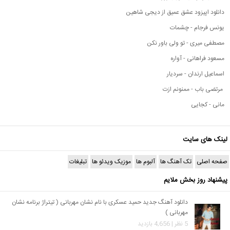
دانلود اپیزود عشق عمیق از دیجی شاهین
یونس فرجام - چشمات
مصطفی میری - تو ولی باور نکن
مسعود فراهانی - آواره
اسماعیل ارندان - سردیار
مرتضی باب - ممنونم ازت
مانی - کجایی
لینک های سایت
صفحه اصلی
تک آهنگ ها
آلبوم ها
موزیک ویدئو ها
تبلیغات
پیشنهاد روز بخش ملایم
دانلود آهنگ جدید حمید عسکری با نام نشان مهربانی ( تیتراژ برنامه نشان
مهربانی )
5 نظر | 4,656 بازدید