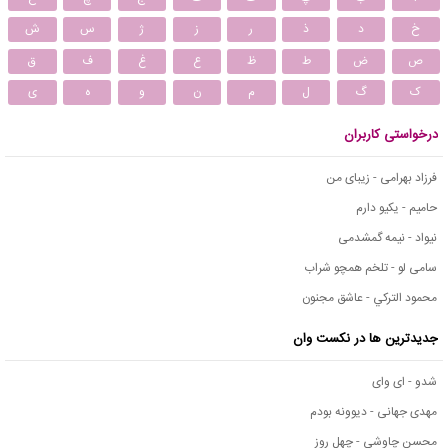
خ
د
ذ
ر
ز
ژ
س
ش
ص
ض
ط
ظ
ع
غ
ف
ق
ک
گ
ل
م
ن
و
ه
ی
درخواستی کاربران
فرزاد بهرامی - زیبای من
حامیم - یکیو دارم
نیواد - نیمه گمشدمی
سامی لو - تلخم همچو شراب
محمود التركي - عاشق مجنون
جدیدترین ها در نکست وان
شدو - ای وای
مهدی جهانی - دیوونه بودم
محسن چاوشی - چهل روز